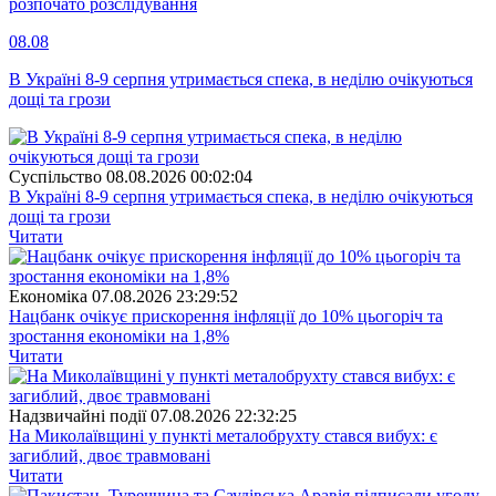
розпочато розслідування
08.08
В Україні 8-9 серпня утримається спека, в неділю очікуються
дощі та грози
Суспiльство
08.08.2026 00:02:04
В Україні 8-9 серпня утримається спека, в неділю очікуються
дощі та грози
Читати
Економіка
07.08.2026 23:29:52
Нацбанк очікує прискорення інфляції до 10% цьогоріч та
зростання економіки на 1,8%
Читати
Надзвичайні події
07.08.2026 22:32:25
На Миколаївщині у пункті металобрухту стався вибух: є
загиблий, двоє травмовані
Читати