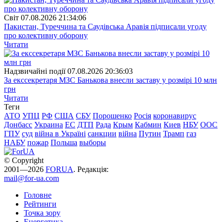
Свiт
07.08.2026 21:34:06
Пакистан, Туреччина та Саудівська Аравія підписали угоду
про колективну оборону
Читати
Надзвичайні події
07.08.2026 20:36:03
За екссекретаря МЗС Банькова внесли заставу у розмірі 10 млн
грн
Читати
Теги
АТО
УПЦ
РФ
США
СБУ
Порошенко
Росія
коронавирус
Донбасс
Украина
ЕС
ДТП
Рада
Крым
Кабмин
Киев
НБУ
ООС
ГПУ
суд
війна в Україні
санкции
війна
Путин
Трамп
газ
НАБУ
пожар
Польша
выборы
© Copyright
2001—2026
FORUA
. Редакція:
mail@for-ua.com
Головне
Рейтинги
Точка зору
Енергетика