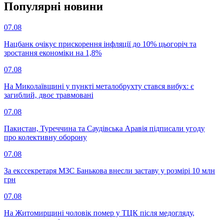
Популярнi новини
07.08
Нацбанк очікує прискорення інфляції до 10% цьогоріч та
зростання економіки на 1,8%
07.08
На Миколаївщині у пункті металобрухту стався вибух: є
загиблий, двоє травмовані
07.08
Пакистан, Туреччина та Саудівська Аравія підписали угоду
про колективну оборону
07.08
За екссекретаря МЗС Банькова внесли заставу у розмірі 10 млн
грн
07.08
На Житомирщині чоловік помер у ТЦК після медогляду,