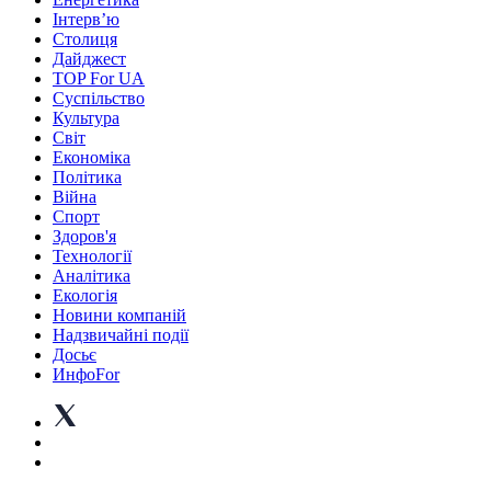
Інтерв’ю
Столиця
Дайджест
TOP For UA
Суспiльство
Культура
Світ
Економіка
Політика
Війна
Спорт
Здоров'я
Технології
Аналітика
Екологія
Новини компаній
Надзвичайні події
Досьє
ИнфоFor