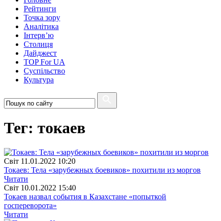
Рейтинги
Точка зору
Аналітика
Інтерв’ю
Столиця
Дайджест
TOP For UA
Суспiльство
Культура
Тег: токаев
Свiт
11.01.2022 10:20
Токаев: Тела «зарубежных боевиков» похитили из моргов
Читати
Свiт
10.01.2022 15:40
Токаев назвал события в Казахстане «попыткой
госпереворота»
Читати