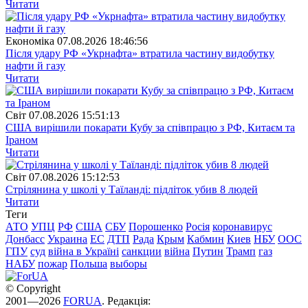
Читати
Економіка
07.08.2026 18:46:56
Після удару РФ «Укрнафта» втратила частину видобутку
нафти й газу
Читати
Свiт
07.08.2026 15:51:13
США вирішили покарати Кубу за співпрацю з РФ, Китаєм та
Іраном
Читати
Свiт
07.08.2026 15:12:53
Стрілянина у школі у Таїланді: підліток убив 8 людей
Читати
Теги
АТО
УПЦ
РФ
США
СБУ
Порошенко
Росія
коронавирус
Донбасс
Украина
ЕС
ДТП
Рада
Крым
Кабмин
Киев
НБУ
ООС
ГПУ
суд
війна в Україні
санкции
війна
Путин
Трамп
газ
НАБУ
пожар
Польша
выборы
© Copyright
2001—2026
FORUA
. Редакція: