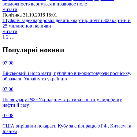
возможность вернуться в правовое поле
Читати
Полiтика
31.10.2016 15:01
Шуфрич задекларировал девять квартир, почти 300 картин и
25 миллионов налички
Читати
1
2
…
Популярнi новини
07.08
Військовий і його мати, публічно використовуючи російську,
ображали Україну та українців
07.08
Після удару РФ «Укрнафта» втратила частину видобутку
нафти й газу
07.08
США вирішили покарати Кубу за співпрацю з РФ, Китаєм та
Іраном