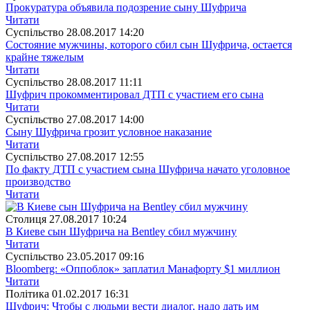
Прокуратура объявила подозрение сыну Шуфрича
Читати
Суспiльство
28.08.2017 14:20
Состояние мужчины, которого сбил сын Шуфрича, остается
крайне тяжелым
Читати
Суспiльство
28.08.2017 11:11
Шуфрич прокомментировал ДТП с участием его сына
Читати
Суспiльство
27.08.2017 14:00
Сыну Шуфрича грозит условное наказание
Читати
Суспiльство
27.08.2017 12:55
По факту ДТП с участием сына Шуфрича начато уголовное
производство
Читати
Столиця
27.08.2017 10:24
В Киеве сын Шуфрича на Bentley сбил мужчину
Читати
Суспiльство
23.05.2017 09:16
Bloomberg: «Оппоблок» заплатил Манафорту $1 миллион
Читати
Полiтика
01.02.2017 16:31
Шуфрич: Чтобы с людьми вести диалог, надо дать им