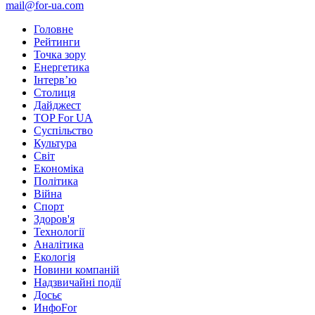
mail@for-ua.com
Головне
Рейтинги
Точка зору
Енергетика
Інтерв’ю
Столиця
Дайджест
TOP For UA
Суспiльство
Культура
Світ
Економіка
Політика
Війна
Спорт
Здоров'я
Технології
Аналітика
Екологія
Новини компаній
Надзвичайні події
Досьє
ИнфоFor