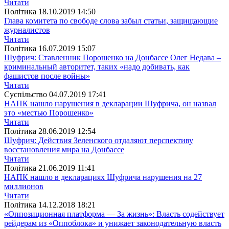
Читати
Полiтика
18.10.2019 14:50
Глава комитета по свободе слова забыл статьи, защищающие
журналистов
Читати
Полiтика
16.07.2019 15:07
Шуфрич: Ставленник Порошенко на Донбассе Олег Недава –
криминальный авторитет, таких «надо добивать, как
фашистов после войны»
Читати
Суспiльство
04.07.2019 17:41
НАПК нашло нарушения в декларации Шуфрича, он назвал
это «местью Порошенко»
Читати
Полiтика
28.06.2019 12:54
Шуфрич: Действия Зеленского отдаляют перспективу
восстановления мира на Донбассе
Читати
Полiтика
21.06.2019 11:41
НАПК нашло в декларациях Шуфрича нарушения на 27
миллионов
Читати
Полiтика
14.12.2018 18:21
«Оппозиционная платформа — За жизнь»: Власть содействует
рейдерам из «Оппоблока» и унижает законодательную власть