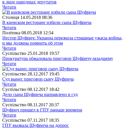
в лице народных депутатов
Читати
Столиця
14.05.2018 08:36
В киевском ресторане избили сына Шуфрича
Читати
Полiтика
08.05.2018 12:54
Нестор Шуфрич: Украина пережила страшные ужасы войны,
и мы должны помнить об этом
Читати
Суспiльство
25.01.2018 19:57
Прокуратура обжаловала приговор Шуфричу-младшему
Читати
Суспiльство
28.12.2017 19:45
Суд вынес приговор сыну Шуфрича
Читати
Суспiльство
08.12.2017 18:42
Дело сына Шуфрича направлено в суд
Читати
Суспiльство
08.11.2017 20:37
Шуфрич пришел в ГПУ раньше времени
Читати
Суспiльство
07.11.2017 18:35
ГПУ вызвала Шуфрича на допрос