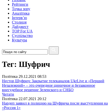
Рейтинги
Точка зору
Аналітика
Інтерв’ю
Столиця
Дайджест
TOP For UA
Суспiльство
Культура
Тег: Шуфрич
Полiтика
29.12.2021 08:53
Нестор Шуфрич: Закрытие телеканалов UkrLive и «Перший
Незалежний» – это очередное циничное и беззаконное
внесудебное решение Зеленского и СНБО
Читати
Полiтика
22.07.2021 20:12
Нардеп заявил в полицию на Шуфрича после выступления на
«Россия 1»