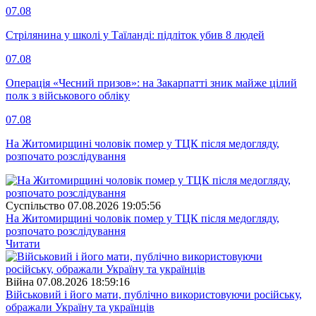
07.08
Стрілянина у школі у Таїланді: підліток убив 8 людей
07.08
Операція «Чесний призов»: на Закарпатті зник майже цілий
полк з військового обліку
07.08
На Житомирщині чоловік помер у ТЦК після медогляду,
розпочато розслідування
Суспiльство
07.08.2026 19:05:56
На Житомирщині чоловік помер у ТЦК після медогляду,
розпочато розслідування
Читати
Війна
07.08.2026 18:59:16
Військовий і його мати, публічно використовуючи російську,
ображали Україну та українців