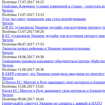
Полiтика
17.07.2017 10:15
Гройсман: Ключевое условие изменений в стране – перестать в
Читати
Полiтика
13.07.2017 13:33
Туск дал совет украинцам, как стать непобедимыми
Читати
Полiтика
13.07.2017 09:20
В ЕС установили Украине дедлайн для получения третьего тра
Читати
Полiтика
06.07.2017 17:53
Джонсон назвал реформы в Украине нерешительными
Читати
Полiтика
19.06.2017 19:39
Тимошенко призвала парламент объединиться против убийств
Читати
Полiтика
15.06.2017 18:36
В ЕБРР считают, что Украина опередила ожидания по прогресс
Читати
Полiтика
15.06.2017 13:41
Посол ЕС: Многие в Раде защищают свои интересы и блокиру
Читати
Полiтика
09.06.2017 16:43
Грибаускайте советует Украине не спешить с заявкой в НАТО