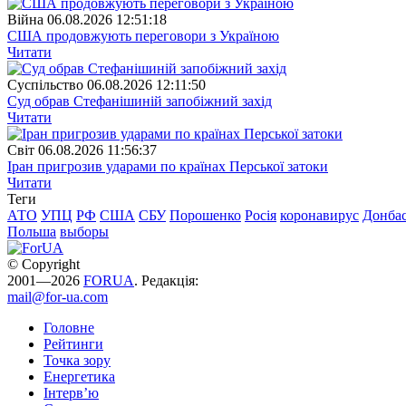
Війна
06.08.2026 12:51:18
США продовжують переговори з Україною
Читати
Суспiльство
06.08.2026 12:11:50
Суд обрав Стефанішиній запобіжний захід
Читати
Свiт
06.08.2026 11:56:37
Іран пригрозив ударами по країнах Перської затоки
Читати
Теги
АТО
УПЦ
РФ
США
СБУ
Порошенко
Росія
коронавирус
Донба
Польша
выборы
© Copyright
2001—2026
FORUA
. Редакція:
mail@for-ua.com
Головне
Рейтинги
Точка зору
Енергетика
Інтерв’ю