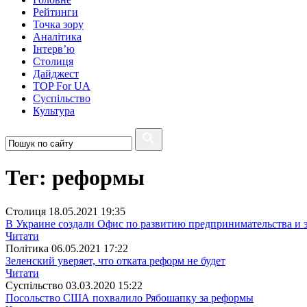
Рейтинги
Точка зору
Аналітика
Інтерв’ю
Столиця
Дайджест
TOP For UA
Суспiльство
Культура
Тег: реформы
Столиця
18.05.2021 19:35
В Украине создали Офис по развитию предпринимательства и 
Читати
Полiтика
06.05.2021 17:22
Зеленский уверяет, что отката реформ не будет
Читати
Суспiльство
03.03.2020 15:22
Посольство США похвалило Рябошапку за реформы