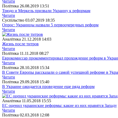
Читати
Полiтика
26.08.2019 13:51
Трюдо и Меркель призвали Украину к реформам
Читати
Суспiльство
03.07.2019 18:35
Опрос: Украинцы назвали 5 первоочередных реформ
Читати
Аналітика
21.12.2018 14:03
Жизнь после титров
Читати
Полiтика
11.11.2018 08:27
Еврокомиссар прокомментировал прохождение реформ в Укра
Читати
Полiтика
28.10.2018 15:34
В Совете Европы рассказали о самой успешной реформе в Укр
Читати
Полiтика
29.09.2018 15:40
В Украине ожидается проведение еще ряда реформ
Читати
Аналітика
11.05.2018 15:55
ЕС оценил украинские реформы: какие из них нравятся Западу
Читати
Полiтика
02.03.2018 12:08