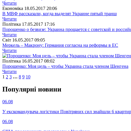
Читати
Економіка
18.05.2017 20:06
В МВФ рассказали, когда выделят Украине пятый транш
Читати
Полiтика
17.05.2017 17:16
Порошенко о безвизе: Украина прощается с советской и росси
Читати
Свiт
16.05.2017 09:05
Меркель – Макрону: Германия согласна на реформы в ЕС
Читати
Полiтика
16.05.2017 08:02
Порошенко: Моя цель – чтобы Украина стала членом Шенгена
Читати
1
2
3
…
8
9
10
Популярнi новини
06.08
У екскомандувача логістики Повітряних сил знайшли 6 квартир
06.08