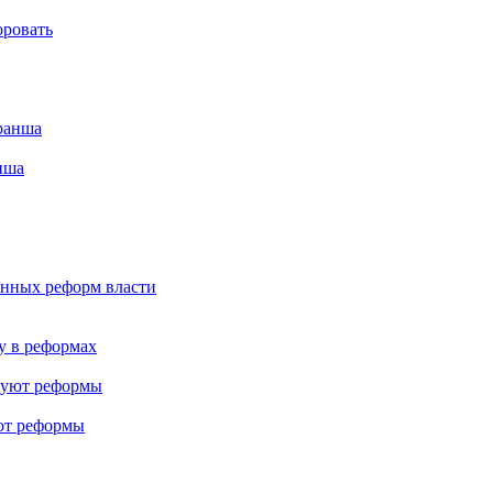
оровать
нша
енных реформ власти
у в реформах
ют реформы