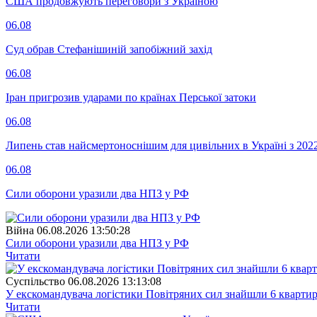
США продовжують переговори з Україною
06.08
Суд обрав Стефанішиній запобіжний захід
06.08
Іран пригрозив ударами по країнах Перської затоки
06.08
Липень став найсмертоноснішим для цивільних в Україні з 202
06.08
Сили оборони уразили два НПЗ у РФ
Війна
06.08.2026 13:50:28
Сили оборони уразили два НПЗ у РФ
Читати
Суспiльство
06.08.2026 13:13:08
У екскомандувача логістики Повітряних сил знайшли 6 квартир
Читати