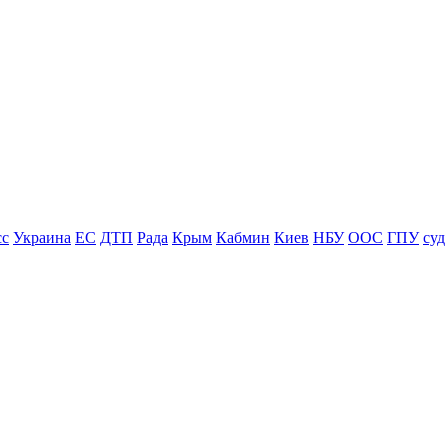
сс
Украина
ЕС
ДТП
Рада
Крым
Кабмин
Киев
НБУ
ООС
ГПУ
суд