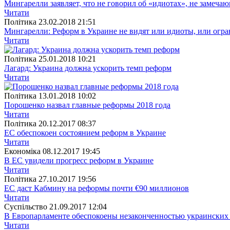
Мингарелли заявляет, что не говорил об «идиотах», не замеча
Читати
Полiтика
23.02.2018 21:51
Мингарелли: Реформ в Украине не видят или идиоты, или огр
Читати
Полiтика
25.01.2018 10:21
Лагард: Украина должна ускорить темп реформ
Читати
Полiтика
13.01.2018 10:02
Порошенко назвал главные реформы 2018 года
Читати
Полiтика
20.12.2017 08:37
ЕС обеспокоен состоянием реформ в Украине
Читати
Економіка
08.12.2017 19:45
В ЕС увидели прогресс реформ в Украине
Читати
Полiтика
27.10.2017 19:56
ЕС даст Кабмину на реформы почти €90 миллионов
Читати
Суспiльство
21.09.2017 12:04
В Европарламенте обеспокоены незаконченностью украинских
Читати