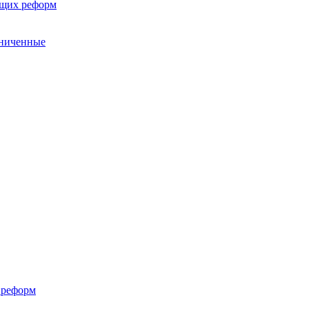
ющих реформ
аниченные
 реформ