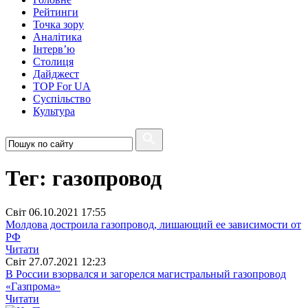
Рейтинги
Точка зору
Аналітика
Інтерв’ю
Столиця
Дайджест
TOP For UA
Суспiльство
Культура
Тег: газопровод
Свiт
06.10.2021 17:55
Молдова достроила газопровод, лишающий ее зависимости от
РФ
Читати
Свiт
27.07.2021 12:23
В России взорвался и загорелся магистральный газопровод
«Газпрома»
Читати