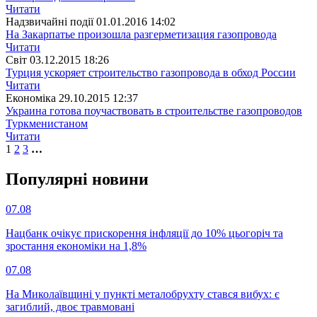
Читати
Надзвичайні події
01.01.2016 14:02
На Закарпатье произошла разгерметизация газопровода
Читати
Свiт
03.12.2015 18:26
Турция ускоряет строительство газопровода в обход России
Читати
Економіка
29.10.2015 12:37
Украина готова поучаствовать в строительстве газопроводов
Туркменистаном
Читати
1
2
3
…
Популярнi новини
07.08
Нацбанк очікує прискорення інфляції до 10% цьогоріч та
зростання економіки на 1,8%
07.08
На Миколаївщині у пункті металобрухту стався вибух: є
загиблий, двоє травмовані