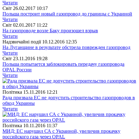
Читати
Свiт
26.02.2017 10:17
Польша построит новый газопровод до границы с Украиной
Читати
Свiт
02.01.2017 11:22
На газопроводе возле Баку произошел взрыв
Читати
Надзвичайні події
10.12.2016 12:35
На Луганщине в результате обстрела поврежден газопровод
Читати
Свiт
23.11.2016 19:28
Польша попытается заблокировать передачу газопровода
OPAL России
Читати
Полiтика
15.11.2016 12:21
Рада призвала ЕС не допустить строительство газопроводов в
обход Украины
Читати
Полiтика
10.11.2016 11:37
МИД: ЕС нарушил СА с Украиной, увеличив прокачку
российского газа через OPAL