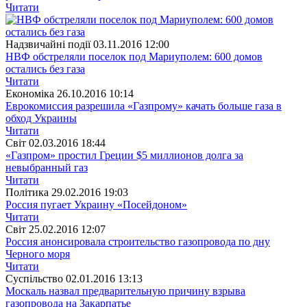
Читати
Надзвичайні події
03.11.2016 12:00
НВФ обстреляли поселок под Мариуполем: 600 домов
остались без газа
Читати
Економіка
26.10.2016 10:14
Еврокомиссия разрешила «Газпрому» качать больше газа в
обход Украины
Читати
Свiт
02.03.2016 18:44
«Газпром» простил Греции $5 миллионов долга за
невыбранный газ
Читати
Полiтика
29.02.2016 19:03
Россия пугает Украину «Посейдоном»
Читати
Свiт
25.02.2016 12:07
Россия анонсировала строительство газопровода по дну
Черного моря
Читати
Суспiльство
02.01.2016 13:13
Москаль назвал предварительную причину взрыва
газопровода на Закарпатье