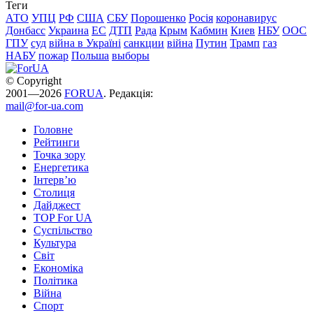
Теги
АТО
УПЦ
РФ
США
СБУ
Порошенко
Росія
коронавирус
Донбасс
Украина
ЕС
ДТП
Рада
Крым
Кабмин
Киев
НБУ
ООС
ГПУ
суд
війна в Україні
санкции
війна
Путин
Трамп
газ
НАБУ
пожар
Польша
выборы
© Copyright
2001—2026
FORUA
. Редакція:
mail@for-ua.com
Головне
Рейтинги
Точка зору
Енергетика
Інтерв’ю
Столиця
Дайджест
TOP For UA
Суспiльство
Культура
Світ
Економіка
Політика
Війна
Спорт