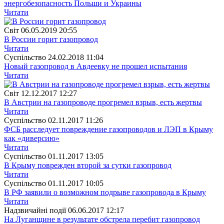
энергобезопасность Польши и Украины
Читати
Свiт
06.05.2019 20:55
В России горит газопровод
Читати
Суспiльство
24.02.2018 11:04
Новый газопровод в Авдеевку не прошел испытания
Читати
Свiт
12.12.2017 12:27
В Австрии на газопроводе прогремел взрыв, есть жертвы
Читати
Суспiльство
02.11.2017 11:26
ФСБ расследует повреждение газопроводов и ЛЭП в Крыму
как «диверсию»
Читати
Суспiльство
01.11.2017 13:05
В Крыму поврежден второй за сутки газопровод
Читати
Суспiльство
01.11.2017 10:05
В РФ заявили о возможном подрыве газопровода в Крыму
Читати
Надзвичайні події
06.06.2017 12:17
На Луганщине в результате обстрела перебит газопровод