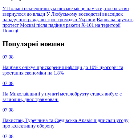
У Польщі осквернили українське місце пам'яти, посольство
звернулося до влади
У Любуському воєводстві внаслідок
нападу постраждали троє громадян України
Варшава вручить
протест Москві після падіння ракети Х-101 на території
Польщі
Популярнi новини
07.08
Нацбанк очікує прискорення інфляції до 10% цьогоріч та
зростання економіки на 1,8%
07.08
На Миколаївщині у пункті металобрухту стався вибух: є
загиблий, двоє травмовані
07.08
Пакистан, Туреччина та Саудівська Аравія підписали угоду
про колективну оборону
07.08