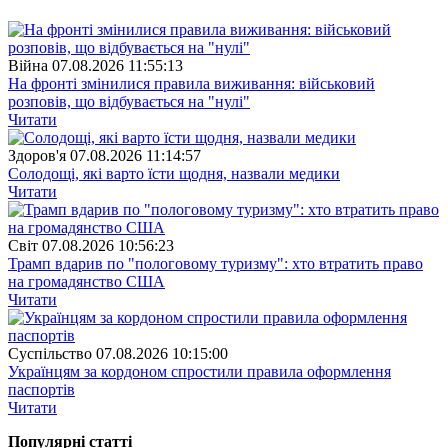
Війна
07.08.2026 11:55:13
На фронті змінилися правила виживання: військовий
розповів, що відбувається на "нулі"
Читати
Здоров'я
07.08.2026 11:14:57
Солодощі, які варто їсти щодня, назвали медики
Читати
Свiт
07.08.2026 10:56:23
Трамп вдарив по "пологовому туризму": хто втратить право
на громадянство США
Читати
Суспiльство
07.08.2026 10:15:00
Українцям за кордоном спростили правила оформлення
паспортів
Читати
Популярнi статтi