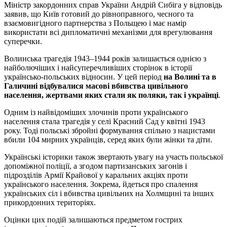
Міністр закордонних справ України Андрій Сибіга у відповідь
заявив, що Київ готовий до рівноправного, чесного та
взаємовигідного партнерства з Польщею і має намір
використати всі дипломатичні механізми для врегулювання
суперечки.
Волинська трагедія 1943–1944 років залишається однією з
найболючіших і найсуперечливіших сторінок в історії
українсько-польських відносин. У цей період
на Волині та в
Галичині відбувалися масові вбивства цивільного
населення, жертвами яких стали як поляки, так і українці
.
Одним із найвідоміших злочинів проти українського
населення стала трагедія у селі Красний Сад у квітні 1943
року. Тоді польські збройні формування спільно з нацистами
вбили 104 мирних українців, серед яких були жінки та діти.
Українські історики також звертають увагу на участь польської
допоміжної поліції, а згодом партизанських загонів і
підрозділів Армії Крайової у каральних акціях проти
українського населення. Зокрема, йдеться про спалення
українських сіл і вбивства цивільних на Холмщині та інших
прикордонних територіях.
Оцінки цих подій залишаються предметом гострих