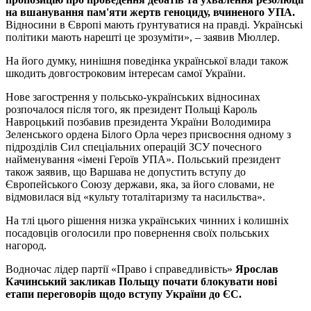
на вшанування пам'яти жертв геноциду, вчиненого УПА.
Відносини в Європі мають ґрунтуватися на правді. Українські
політики мають нарешті це зрозуміти», – заявив Мюллер.
На його думку, нинішня поведінка української влади також
шкодить довгостроковим інтересам самої України.
Нове загострення у польсько-українських відносинах
розпочалося після того, як президент Польщі Кароль
Навроцький позбавив президента України Володимира
Зеленського ордена Білого Орла через присвоєння одному з
підрозділів Сил спеціальних операцій ЗСУ почесного
найменування «імені Героїв УПА». Польський президент
також заявив, що Варшава не допустить вступу до
Європейського Союзу держави, яка, за його словами, не
відмовилася від «культу тоталітаризму та насильства».
На тлі цього рішення низка українських чинних і колишніх
посадовців оголосили про повернення своїх польських
нагород.
Водночас лідер партії «Право і справедливість»
Ярослав
Качинський закликав Польщу почати блокувати нові
етапи переговорів щодо вступу України до ЄС.