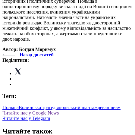
історичних і політичних суперечок. Польща в
односторонньому порядку визнала події на Волині геноцидом
польського населення, вчиненим українськими
націоналістами. Натомість значна частина українських
істориків розглядає Волинську трагедію як двосторонній
міжетнічний конфлікт, у якому відповідальність за насильство
лежить на обох сторонах, а жертвами стали представники
двох народів.
Автор: Богдан Моримух
Назад до статей
Поділитися:
Теги:
Польща
Волинська трагедія
польський шантаж
реваншизм
Читайте нас у Google News
Читайте нас у Telegram
Читайте також