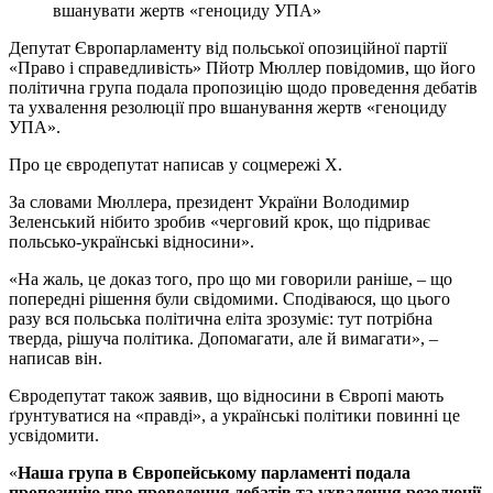
вшанувати жертв «геноциду УПА»
Депутат Європарламенту від польської опозиційної партії
«Право і справедливість» Пйотр Мюллер повідомив, що його
політична група подала пропозицію щодо проведення дебатів
та ухвалення резолюції про вшанування жертв «геноциду
УПА».
Про це євродепутат написав у соцмережі Х.
За словами Мюллера, президент України Володимир
Зеленський нібито зробив «черговий крок, що підриває
польсько-українські відносини».
«На жаль, це доказ того, про що ми говорили раніше, – що
попередні рішення були свідомими. Сподіваюся, що цього
разу вся польська політична еліта зрозуміє: тут потрібна
тверда, рішуча політика. Допомагати, але й вимагати», –
написав він.
Євродепутат також заявив, що відносини в Європі мають
ґрунтуватися на «правді», а українські політики повинні це
усвідомити.
«
Наша група в Європейському парламенті подала
пропозицію про проведення дебатів та ухвалення резолюції