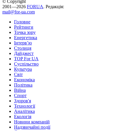
© Copyright
2001—2026
FORUA
. Редакція:
mail@for-ua.com
Головне
Рейтинги
Точка зору
Енергетика
Інтерв’ю
Столиця
Дайджест
TOP For UA
Суспiльство
Культура
Світ
Економіка
Політика
Війна
Спорт
Здоров'я
Технології
Аналітика
Екологія
Новини компаній
Надзвичайні події