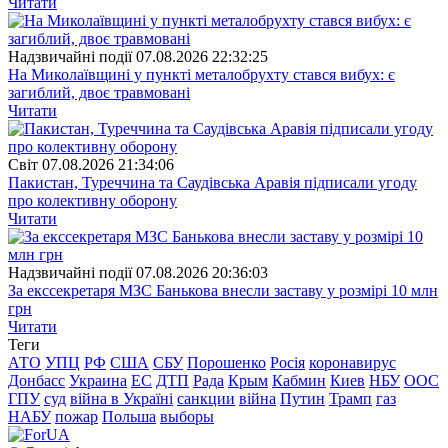
Читати
Надзвичайні події
07.08.2026 22:32:25
На Миколаївщині у пункті металобрухту стався вибух: є
загиблий, двоє травмовані
Читати
Свiт
07.08.2026 21:34:06
Пакистан, Туреччина та Саудівська Аравія підписали угоду
про колективну оборону
Читати
Надзвичайні події
07.08.2026 20:36:03
За екссекретаря МЗС Банькова внесли заставу у розмірі 10 млн
грн
Читати
Теги
АТО
УПЦ
РФ
США
СБУ
Порошенко
Росія
коронавирус
Донбасс
Украина
ЕС
ДТП
Рада
Крым
Кабмин
Киев
НБУ
ООС
ГПУ
суд
війна в Україні
санкции
війна
Путин
Трамп
газ
НАБУ
пожар
Польша
выборы