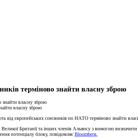
иків терміново знайти власну зброю
найти власну зброю
ають від європейських союзників по НАТО терміново знайти влас
еликої Британії та інших членів Альянсу з вимогою визначити с
ення потенціалу блоку, повідомляє
Bloomberg.