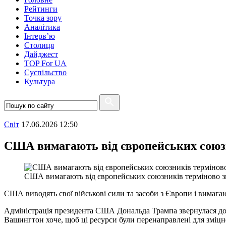
Рейтинги
Точка зору
Аналітика
Інтерв’ю
Столиця
Дайджест
TOP For UA
Суспiльство
Культура
Свiт
17.06.2026 12:50
США вимагають від європейських союзн
США вимагають від європейських союзників терміново з
США виводять свої військові сили та засоби з Європи і вимаг
Адміністрація президента США Дональда Трампа звернулася до В
Вашингтон хоче, щоб ці ресурси були перенаправлені для зміцн