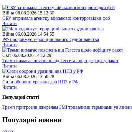
Війна
06.08.2026 15:12:30
СБУ затримала агентку військової контррозвідки фсб
Читати
Війна
06.08.2026 14:54:55
РФ продовжує терор цивільного судноплавства
Читати
Свiт
06.08.2026 14:12:29
Трамп вимагає пояснень від Гегсета щодо дефіциту ракет
Читати
Війна
06.08.2026 13:50:28
Сили оборони уразили два НПЗ у РФ
Читати
Популярнi статтi
Трамп пригрозив джерелам ЗМІ тривалими термінами ув'язнен
Популярнi новини