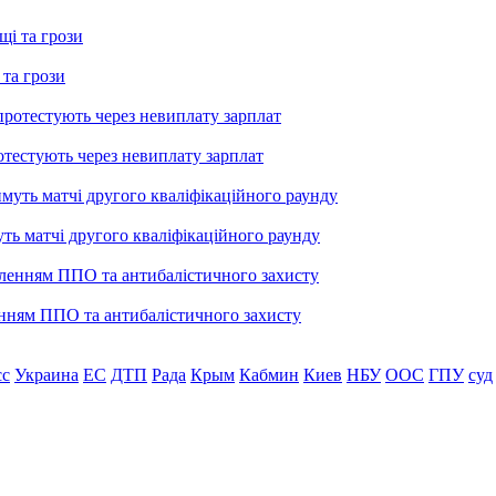
 та грози
тестують через невиплату зарплат
уть матчі другого кваліфікаційного раунду
енням ППО та антибалістичного захисту
сс
Украина
ЕС
ДТП
Рада
Крым
Кабмин
Киев
НБУ
ООС
ГПУ
суд