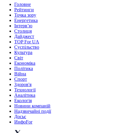
Головне
Рейтинги
Точка зору
Енергетика
Інтерв’ю
Столиця
Дайджест
TOP For UA
Суспiльство
Культура
Світ
Економіка
Політика
Війна
Спорт
Здоров'я
Технології
Аналітика
Екологія
Новини компаній
Надзвичайні події
Досьє
ИнфоFor