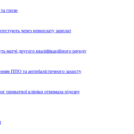
 та грози
тестують через невиплату зарплат
уть матчі другого кваліфікаційного раунду
енням ППО та антибалістичного захисту
лог приватної клініки отримала підозру