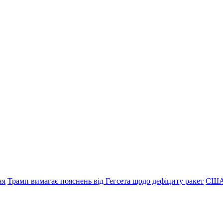
ня
Трамп вимагає пояснень від Гегсета щодо дефіциту ракет
США 