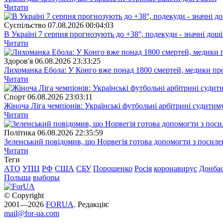
Читати
Суспiльство
07.08.2026 00:04:03
В Україні 7 серпня прогнозують до +38°, подекуди - значні дощі
Читати
Здоров'я
06.08.2026 23:33:25
Лихоманка Ебола: У Конго вже понад 1800 смертей, медики про
Читати
Спорт
06.08.2026 23:03:11
Жіноча Ліга чемпіонів: Українські футбольні арбітрині судитим
Читати
Полiтика
06.08.2026 22:35:59
Зеленський повідомив, що Норвегія готова допомогти з посил
Читати
Теги
АТО
УПЦ
РФ
США
СБУ
Порошенко
Росія
коронавирус
Донба
Польша
выборы
© Copyright
2001—2026
FORUA
. Редакція:
mail@for-ua.com