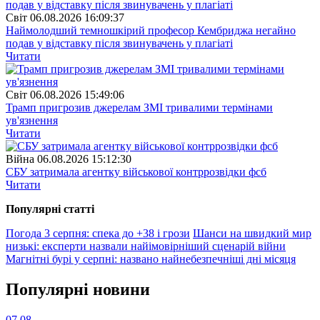
Свiт
06.08.2026 16:09:37
Наймолодший темношкірий професор Кембриджа негайно
подав у відставку після звинувачень у плагіаті
Читати
Свiт
06.08.2026 15:49:06
Трамп пригрозив джерелам ЗМІ тривалими термінами
ув'язнення
Читати
Війна
06.08.2026 15:12:30
СБУ затримала агентку військової контррозвідки фсб
Читати
Популярнi статтi
Погода 3 серпня: спека до +38 і грози
Шанси на швидкий мир
низькі: експерти назвали найімовірніший сценарій війни
Магнітні бурі у серпні: названо найнебезпечніші дні місяця
Популярнi новини
07.08