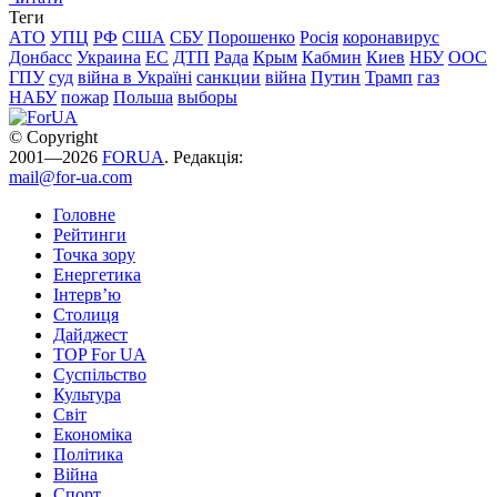
Теги
АТО
УПЦ
РФ
США
СБУ
Порошенко
Росія
коронавирус
Донбасс
Украина
ЕС
ДТП
Рада
Крым
Кабмин
Киев
НБУ
ООС
ГПУ
суд
війна в Україні
санкции
війна
Путин
Трамп
газ
НАБУ
пожар
Польша
выборы
© Copyright
2001—2026
FORUA
. Редакція:
mail@for-ua.com
Головне
Рейтинги
Точка зору
Енергетика
Інтерв’ю
Столиця
Дайджест
TOP For UA
Суспiльство
Культура
Світ
Економіка
Політика
Війна
Спорт