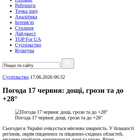
Рейтинги
Точка зору
Аналітика
Інтерв’ю
Столиця
Дайджест
TOP For UA
Суспiльство
Культура
Суспiльство
17.06.2026 06:32
Погода 17 червня: дощі, грози та до
+28°
Погода 17 червня: дощі, грози та до +28°
Сьогодні в Україні очікується мінлива хмарність. У більшості
регіонів, окрім південних та південно-східних областей,
місцями пройдуть короткочасні дощі та грози. Вітер