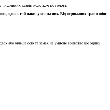
му численних ударів молотком по голові.
ного, однак той накинувся на них. Від отриманих травм обоє
о двох або більше осіб та замах на умисне вбивство ще однієї