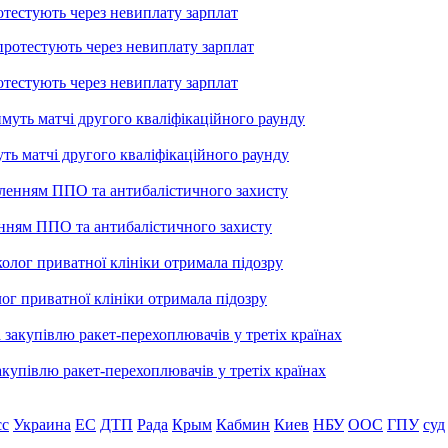
тестують через невиплату зарплат
тестують через невиплату зарплат
уть матчі другого кваліфікаційного раунду
енням ППО та антибалістичного захисту
лог приватної клініки отримала підозру
купівлю ракет-перехоплювачів у третіх країнах
сс
Украина
ЕС
ДТП
Рада
Крым
Кабмин
Киев
НБУ
ООС
ГПУ
суд