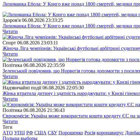
Лихоманка Ебола: У Конго вже понад 1800 смертей, медики про
Здоров'я
06.08.2026 23:33:25
Лихоманка Ебола: У Конго вже понад 1800 смертей, медики про
Читати
Спорт
06.08.2026 23:03:11
Жіноча Ліга чемпіонів: Українські футбольні арбітрині судитим
Читати
Полiтика
06.08.2026 22:35:59
Зеленський повідомив, що Норвегія готова допомогти з посил
Читати
Надзвичайні події
06.08.2026 22:05:30
Жінка втратила дитину і здатність народжувати: у Києві гінеко
Читати
Полiтика
06.08.2026 21:36:43
Єврокомісія: Україна може використати кошти кредиту ЄС на за
Читати
Теги
АТО
УПЦ
РФ
США
СБУ
Порошенко
Росія
коронавирус
Донба
Польша
выборы