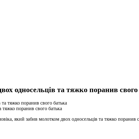
двох односельців та тяжко поранив свого
а тяжко поранив свого батька
ловіка, який забив молотком двох односельців та тяжко поранив 