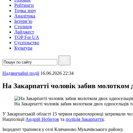
Рейтинги
Точка зору
Аналітика
Інтерв’ю
Столиця
Дайджест
TOP For UA
Суспiльство
Культура
Надзвичайні події
16.06.2026 22:34
На Закарпатті чоловік забив молотком 
На Закарпатті чоловік забив молотком двох односельців т
У Закарпатській області 15 червня правоохоронці затримали чо
Нацполіції
Андрій Нєбитов
та
поліція Закарпаття
.
Інцидент трапився у селі Клячаново Мукачівського району.