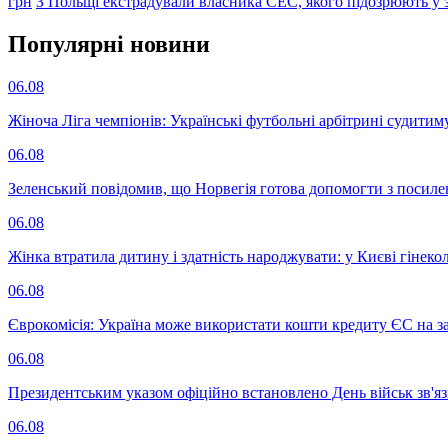
грн
З Польщі екстрадували власника СЕС, якого підозрюють у з
Популярнi новини
06.08
Жіноча Ліга чемпіонів: Українські футбольні арбітрині судитим
06.08
Зеленський повідомив, що Норвегія готова допомогти з посил
06.08
Жінка втратила дитину і здатність народжувати: у Києві гінеко
06.08
Єврокомісія: Україна може використати кошти кредиту ЄС на за
06.08
Президентським указом офіційно встановлено День військ зв'яз
06.08