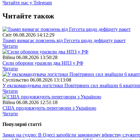
Читайте нас у Telegram
Читайте також
Свiт
06.08.2026 14:12:29
Трамп вимагає пояснень від Гегсета щодо дефіциту ракет
Читати
Війна
06.08.2026 13:50:28
Сили оборони уразили два НПЗ у РФ
Читати
Суспiльство
06.08.2026 13:13:08
У екскомандувача логістики Повітряних сил знайшли 6 квартир
Читати
Війна
06.08.2026 12:51:18
США продовжують переговори з Україною
Читати
Популярнi статтi
Замах на суддю: В Одесі запобігли замовному вбивству служит