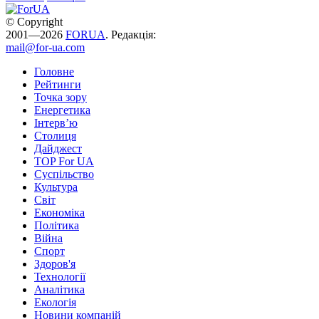
© Copyright
2001—2026
FORUA
. Редакція:
mail@for-ua.com
Головне
Рейтинги
Точка зору
Енергетика
Інтерв’ю
Столиця
Дайджест
TOP For UA
Суспiльство
Культура
Світ
Економіка
Політика
Війна
Спорт
Здоров'я
Технології
Аналітика
Екологія
Новини компаній