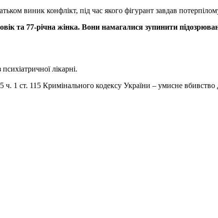
батьком виник конфлікт, під час якого фігурант завдав потерпіло
ловік та 77-річна жінка. Вони намагалися зупинити підозрюва
психіатричної лікарні.
ст. 15 ч. 1 ст. 115 Кримінального кодексу України – умисне вбивств