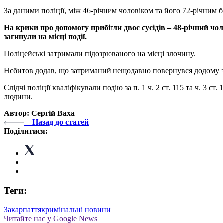
За даними поліції, між 46-річним чоловіком та його 72-річним 
На крики про допомогу прибігли двоє сусідів – 48-річний чо
загинули на місці події.
Поліцейські затримали підозрюваного на місці злочину.
Нєбитов додав, що затриманий нещодавно повернувся додому з 
Слідчі поліції кваліфікували подію за п. 1 ч. 2 ст. 115 та ч. 3 
людини.
Автор: Сергій Ваха
Назад до статей
Поділитися:
Теги:
Закарпаття
кримінальні новини
Читайте нас у Google News