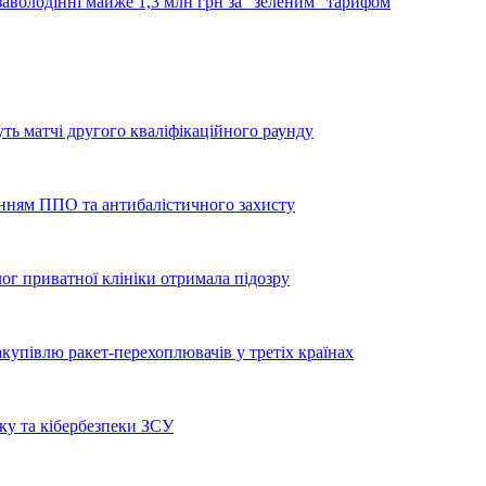
аволодінні майже 1,3 млн грн за "зеленим" тарифом
уть матчі другого кваліфікаційного раунду
енням ППО та антибалістичного захисту
лог приватної клініки отримала підозру
купівлю ракет-перехоплювачів у третіх країнах
ку та кібербезпеки ЗСУ