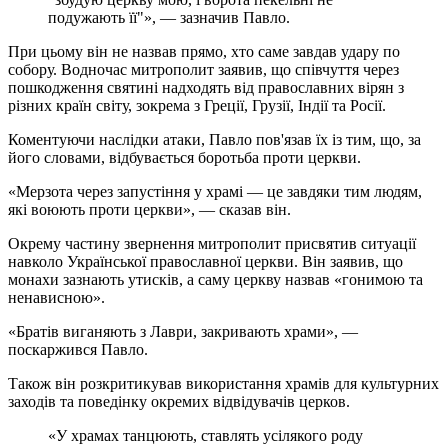
подужають її"», — зазначив Павло.
При цьому він не назвав прямо, хто саме завдав удару по
собору. Водночас митрополит заявив, що співчуття через
пошкодження святині надходять від православних вірян з
різних країн світу, зокрема з Греції, Грузії, Індії та Росії.
Коментуючи наслідки атаки, Павло пов'язав їх із тим, що, за
його словами, відбувається боротьба проти церкви.
«Мерзота через запустіння у храмі — це завдяки тим людям,
які воюють проти церкви», — сказав він.
Окрему частину звернення митрополит присвятив ситуації
навколо Української православної церкви. Він заявив, що
монахи зазнають утисків, а саму церкву назвав «гонимою та
ненависною».
«Братів виганяють з Лаври, закривають храми», —
поскаржився Павло.
Також він розкритикував використання храмів для культурних
заходів та поведінку окремих відвідувачів церков.
«У храмах танцюють, ставлять усілякого роду