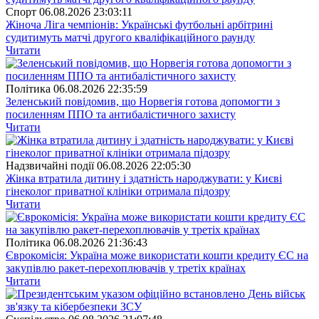
Спорт
06.08.2026 23:03:11
Жіноча Ліга чемпіонів: Українські футбольні арбітрині
судитимуть матчі другого кваліфікаційного раунду
Читати
Полiтика
06.08.2026 22:35:59
Зеленський повідомив, що Норвегія готова допомогти з
посиленням ППО та антибалістичного захисту
Читати
Надзвичайні події
06.08.2026 22:05:30
Жінка втратила дитину і здатність народжувати: у Києві
гінеколог приватної клініки отримала підозру
Читати
Полiтика
06.08.2026 21:36:43
Єврокомісія: Україна може використати кошти кредиту ЄС на
закупівлю ракет-перехоплювачів у третіх країнах
Читати