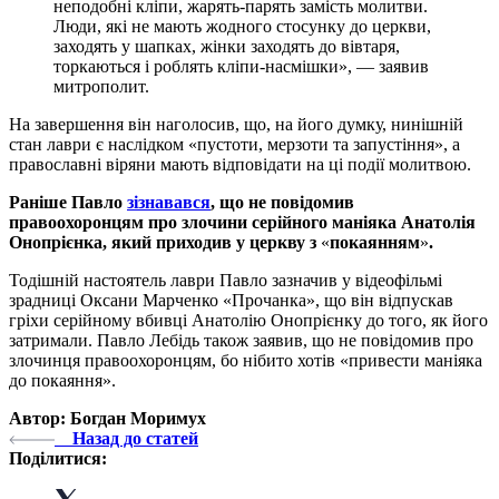
неподобні кліпи, жарять-парять замість молитви.
Люди, які не мають жодного стосунку до церкви,
заходять у шапках, жінки заходять до вівтаря,
торкаються і роблять кліпи-насмішки», — заявив
митрополит.
На завершення він наголосив, що, на його думку, нинішній
стан лаври є наслідком «пустоти, мерзоти та запустіння», а
православні віряни мають відповідати на ці події молитвою.
Раніше Павло
зізнавався
, що не повідомив
правоохоронцям про злочини серійного маніяка Анатолія
Онопрієнка, який приходив у церкву з
«
покаянням
»
.
Тодішній настоятель лаври Павло зазначив у відеофільмі
зрадниці Оксани Марченко «Прочанка», що він відпускав
гріхи серійному вбивці Анатолію Онопрієнку до того, як його
затримали. Павло Лебідь також заявив, що не повідомив про
злочинця правоохоронцям, бо нібито хотів «привести маніяка
до покаяння».
Автор: Богдан Моримух
Назад до статей
Поділитися: