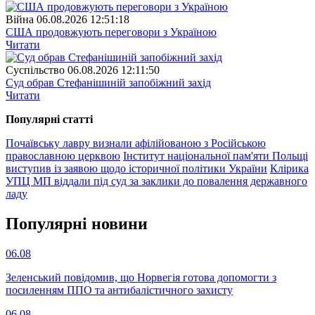
Війна
06.08.2026 12:51:18
США продовжують переговори з Україною
Читати
Суспiльство
06.08.2026 12:11:50
Суд обрав Стефанішиній запобіжний захід
Читати
Популярнi статтi
Почаївську лавру визнали афілійованою з Російською
православною церквою
Інститут національної пам'яти Польщі
виступив із заявою щодо історичної політики України
Клірика
УПЦ МП віддали під суд за заклики до повалення державного
ладу
Популярнi новини
06.08
Зеленський повідомив, що Норвегія готова допомогти з
посиленням ППО та антибалістичного захисту
06.08