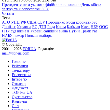
Суспiльство
06.08.2026 21:07:48
Президентським указом офіційно встановлено День військ
зв'язку та кібербезпеки ЗСУ
Читати
Теги
АТО
УПЦ
РФ
США
СБУ
Порошенко
Росія
коронавирус
Донбасс
Украина
ЕС
ДТП
Рада
Крым
Кабмин
Киев
НБУ
ООС
ГПУ
суд
війна в Україні
санкции
війна
Путин
Трамп
газ
НАБУ
пожар
Польша
выборы
© Copyright
2001—2026
FORUA
. Редакція:
mail@for-ua.com
Головне
Рейтинги
Точка зору
Енергетика
Інтерв’ю
Столиця
Дайджест
TOP For UA
Суспiльство
Культура
Світ