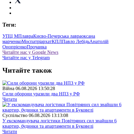
Теги:
УПЦ МП
лавра
Києво-Печерська лавра
оксана
марченко
Моспатріархат
КПЛ
Павло Лебідь
Анатолій
Онопрієнко
Прочанка
Читайте нас у Google News
Читайте нас у Telegram
Читайте також
Війна
06.08.2026 13:50:28
Сили оборони уразили два НПЗ у РФ
Читати
Суспiльство
06.08.2026 13:13:08
У екскомандувача логістики Повітряних сил знайшли 6
квартир, будинки та апартаменти в Буковелі
Читати