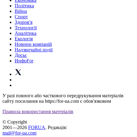
Економіка
Політика
Війна
Спорт
Здоров'я
Технології
Аналітика
Екологія
Новини компаній
Надзвичайні події
Досьє
ИнфоFor
У разі повного або часткового передрукування матеріалів
сайту посилання на https://for-ua.com є обов'язковим
Правила використання матеріалів
© Copyright
2001—2026
FORUA
. Редакція:
mail@for-ua.com