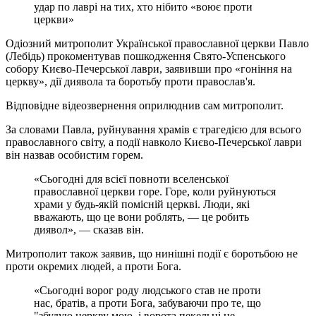
удар по лаврі на тих, хто нібито «воює проти
церкви»
Одіозний митрополит Української православної церкви Павло
(Лебідь) прокоментував пошкодження Свято-Успенського
собору Києво-Печерської лаври, заявивши про «гоніння на
церкву», дії диявола та боротьбу проти православ'я.
Відповідне відеозвернення оприлюднив сам митрополит.
За словами Павла, руйнування храмів є трагедією для всього
православного світу, а події навколо Києво-Печерської лаври
він назвав особистим горем.
«Сьогодні для всієї повноти вселенської
православної церкви горе. Горе, коли руйнуються
храми у будь-якій помісній церкві. Люди, які
вважають, що це вони роблять, — це робить
диявол», — сказав він.
Митрополит також заявив, що нинішні події є боротьбою не
проти окремих людей, а проти Бога.
«Сьогодні ворог роду людського став не проти
нас, братів, а проти Бога, забуваючи про те, що
"збудую церкву мою, і ворота пекельні не