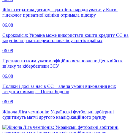
Жінка втратила дитину і здатність народжувати: у Києві
гінеколог приватної клініки отримала підозру
06.08
Єврокомісія: Україна може використати кошти кредиту ЄС на
закупівлю ракет-перехоплювачів у третіх країнах
06.08
Президентським указом офіційно встановлено День військ
зв'язку та кібербезпеки ЗСУ
06.08
Поляки і досі за нас в ЄС – але за умови виконання всіх
вступних вимог, – Посол Боднар
06.08
Жіноча Ліга чемпіонів: Українські футбольні арбітрині
судитимуть матчі другого кваліфікаційного раунду