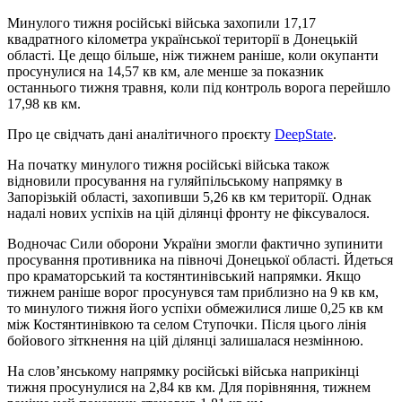
Минулого тижня російські війська захопили 17,17
квадратного кілометра української території в Донецькій
області. Це дещо більше, ніж тижнем раніше, коли окупанти
просунулися на 14,57 кв км, але менше за показник
останнього тижня травня, коли під контроль ворога перейшло
17,98 кв км.
Про це свідчать дані аналітичного проєкту
DeepState
.
На початку минулого тижня російські війська також
відновили просування на гуляйпільському напрямку в
Запорізькій області, захопивши 5,26 кв км території. Однак
надалі нових успіхів на цій ділянці фронту не фіксувалося.
Водночас Сили оборони України змогли фактично зупинити
просування противника на півночі Донецької області. Йдеться
про краматорський та костянтинівський напрямки. Якщо
тижнем раніше ворог просунувся там приблизно на 9 кв км,
то минулого тижня його успіхи обмежилися лише 0,25 кв км
між Костянтинівкою та селом Ступочки. Після цього лінія
бойового зіткнення на цій ділянці залишалася незмінною.
На слов’янському напрямку російські війська наприкінці
тижня просунулися на 2,84 кв км. Для порівняння, тижнем