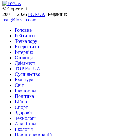
© Copyright
2001—2026
FORUA
. Редакція:
mail@for-ua.com
Головне
Рейтинги
Точка зору
Енергетика
Інтерв’ю
Столиця
Дайджест
TOP For UA
Суспiльство
Культура
Світ
Економіка
Політика
Війна
Спорт
Здоров'я
Технології
Аналітика
Екологія
Новини компаній