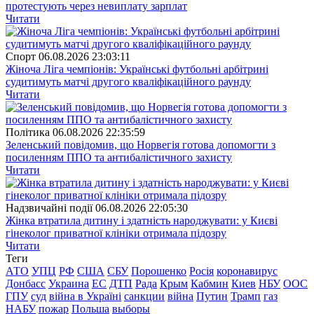
протестують через невиплату зарплат
Читати
Спорт
06.08.2026 23:03:11
Жіноча Ліга чемпіонів: Українські футбольні арбітрині
судитимуть матчі другого кваліфікаційного раунду
Читати
Полiтика
06.08.2026 22:35:59
Зеленський повідомив, що Норвегія готова допомогти з
посиленням ППО та антибалістичного захисту
Читати
Надзвичайні події
06.08.2026 22:05:30
Жінка втратила дитину і здатність народжувати: у Києві
гінеколог приватної клініки отримала підозру
Читати
Теги
АТО
УПЦ
РФ
США
СБУ
Порошенко
Росія
коронавирус
Донбасс
Украина
ЕС
ДТП
Рада
Крым
Кабмин
Киев
НБУ
ООС
ГПУ
суд
війна в Україні
санкции
війна
Путин
Трамп
газ
НАБУ
пожар
Польша
выборы