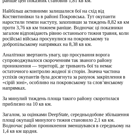
раніше цей показник становив 1,81 кв км.
Найбільш активними залишалися бої на схід від
Костянтинівки та в районі Покровська. Тут окупанти
наростили темпи наступу, захопивши за тиждень 8,82 кв км
проти 3,76 кв км тижнем раніше. Водночас ці показники
загалом відповідають рівню останнього тижня травня, коли
російські війська просунулися на покровському та
добропільському напрямках на 8,38 кв км.
Аналітики звертають увагу, що просування ворога
супроводжувалося скороченням так званого району
проникнення — території, де тривають бої та немає
остаточного контролю жодної зі сторін. Значна частина
успіхів окупантів була досягнута за рахунок закріплення в
«сірій зоні», особливо на покровському та слов’янському
напрямках.
За минулий тиждень площа такого району скоротилася
приблизно на 10 кв км.
Загалом, за оцінками DeepState, середньодобове збільшення
площі окупації минулого тижня становило 2,1 кв км.
Водночас район проникнення зменшувався в середньому на
1,4 кв км щодня.