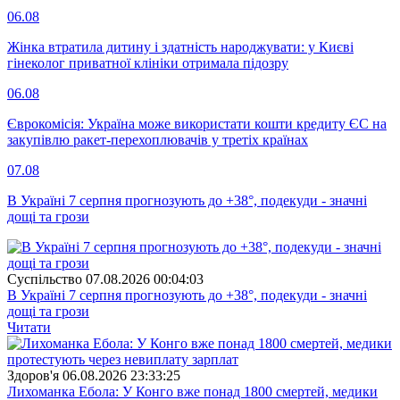
06.08
Жінка втратила дитину і здатність народжувати: у Києві
гінеколог приватної клініки отримала підозру
06.08
Єврокомісія: Україна може використати кошти кредиту ЄС на
закупівлю ракет-перехоплювачів у третіх країнах
07.08
В Україні 7 серпня прогнозують до +38°, подекуди - значні
дощі та грози
Суспiльство
07.08.2026 00:04:03
В Україні 7 серпня прогнозують до +38°, подекуди - значні
дощі та грози
Читати
Здоров'я
06.08.2026 23:33:25
Лихоманка Ебола: У Конго вже понад 1800 смертей, медики