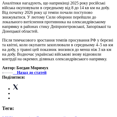
Аналітики нагадують, що наприкінці 2025 року російські
війська окуповували в середньому від 8 до 14 кв км на добу.
Від початку 2026 року ці темпи почали поступово
знижуватися. У лютому Сили оборони перейшли до
локального витіснення противника на олександрівському
напрямку в районах стику Дніпропетровської, Запорізької та
Донецької областей.
Після тимчасового зростання темпів просування РФ у березні
та квітні, коли окупанти захоплювали в середньому 4–5 кв км
на добу, у травні цей показник знизився до менш ніж 3 кв км
на добу. Водночас українські військові знову відновили
контрдії на окремих ділянках олександрівського напрямку.
Автор: Богдан Моримух
Назад до статей
Поділитися:
Теги: