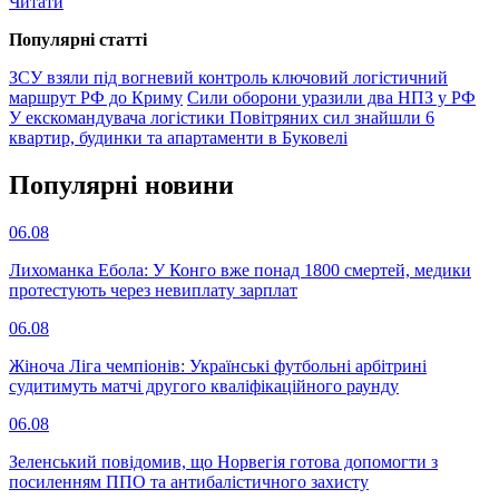
Читати
Популярнi статтi
ЗСУ взяли під вогневий контроль ключовий логістичний
маршрут РФ до Криму
Сили оборони уразили два НПЗ у РФ
У екскомандувача логістики Повітряних сил знайшли 6
квартир, будинки та апартаменти в Буковелі
Популярнi новини
06.08
Лихоманка Ебола: У Конго вже понад 1800 смертей, медики
протестують через невиплату зарплат
06.08
Жіноча Ліга чемпіонів: Українські футбольні арбітрині
судитимуть матчі другого кваліфікаційного раунду
06.08
Зеленський повідомив, що Норвегія готова допомогти з
посиленням ППО та антибалістичного захисту