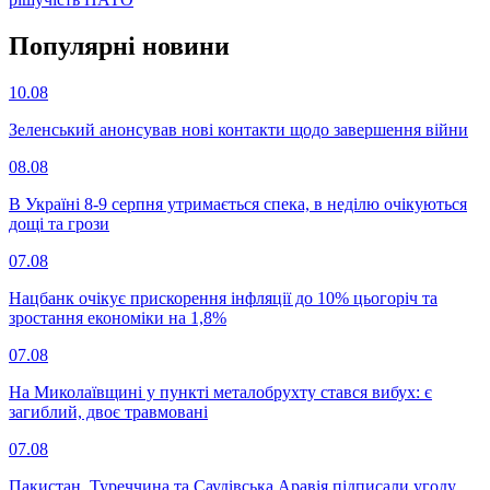
Популярнi новини
10.08
Зеленський анонсував нові контакти щодо завершення війни
08.08
В Україні 8-9 серпня утримається спека, в неділю очікуються
дощі та грози
07.08
Нацбанк очікує прискорення інфляції до 10% цьогоріч та
зростання економіки на 1,8%
07.08
На Миколаївщині у пункті металобрухту стався вибух: є
загиблий, двоє травмовані
07.08
Пакистан, Туреччина та Саудівська Аравія підписали угоду