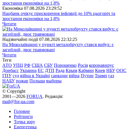
Економіка
07.08.2026 23:29:52
Нацбанк очікує прискорення інфляції до 10% цьогоріч та
зростання економіки на 1,8%
Читати
Надзвичайні події
07.08.2026 22:32:25
На Миколаївщині у пункті металобрухту стався вибух: є
загиблий, двоє травмовані
Читати
Теги
АТО
УПЦ
РФ
США
СБУ
Порошенко
Росія
коронавирус
Донбасс
Украина
ЕС
ДТП
Рада
Крым
Кабмин
Киев
НБУ
ООС
ГПУ
суд
війна в Україні
санкции
війна
Путин
Трамп
газ
НАБУ
пожар
Польша
выборы
© Copyright
2001—2026
FORUA
. Редакція:
mail@for-ua.com
Головне
Рейтинги
Точка зору
Енергетика