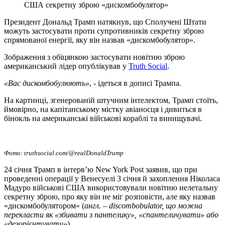
США секретну зброю «дискомбобулятор»
Президент Дональд Трамп натякнув, що Сполучені Штати
можуть застосувати проти супротивників секретну зброю
спрямованої енергії, яку він назвав «дискомбобулятор».
Зображення з обіцянкою застосувати новітню зброю
американський лідер опублікував у
Truth Social
.
«Вас дискомбобулюють»
, - ідеться в дописі Трампа.
На картинці, згенерованій штучним інтелектом, Трамп стоїть,
ймовірно, на капітанському містку авіаносця і дивиться в
бінокль на американські військові кораблі та винищувачі.
Фото:
truthsocial
.com
/@realDonaldTrump
24 січня Трамп в інтерв’ю New York Post заявив, що при
проведенні операції у Венесуелі 3 січня й захоплення Ніколаса
Мадуро військові США використовували новітню нелетальну
секретну зброю, про яку він не міг розповісти, але яку назвав
«дискомбобулятором» (
англ. – discombobulator, що можна
перекласти як «збивати з пантелику», «спантеличувати» або
«дезорієнтувати»
).