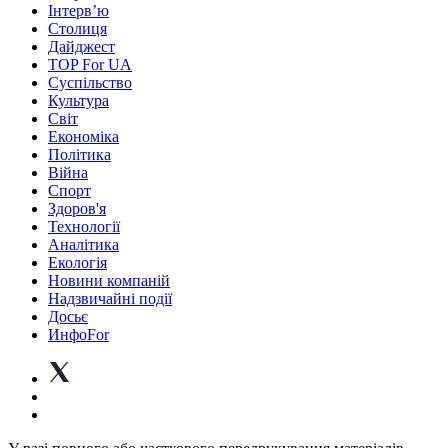
Інтерв’ю
Столиця
Дайджест
TOP For UA
Суспiльство
Культура
Світ
Економіка
Політика
Війна
Спорт
Здоров'я
Технології
Аналітика
Екологія
Новини компаній
Надзвичайні події
Досьє
ИнфоFor