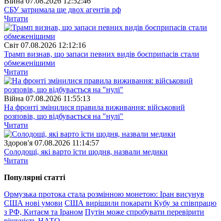
Війна
07.08.2026 12:52:46
СБУ затримала ще двох агентів рф
Читати
Свiт
07.08.2026 12:12:16
Трамп визнав, що запаси певних видів боєприпасів стали
обмеженішими
Читати
Війна
07.08.2026 11:55:13
На фронті змінилися правила виживання: військовий
розповів, що відбувається на "нулі"
Читати
Здоров'я
07.08.2026 11:14:57
Солодощі, які варто їсти щодня, назвали медики
Читати
Популярнi статтi
Ормузька протока стала розмінною монетою: Іран висунув
США нові умови
США вирішили покарати Кубу за співпрацю
з РФ, Китаєм та Іраном
Путін може спробувати перевірити
рішучість НАТО