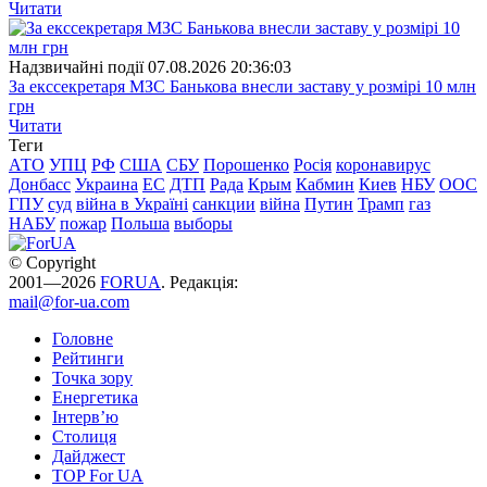
Читати
Надзвичайні події
07.08.2026 20:36:03
За екссекретаря МЗС Банькова внесли заставу у розмірі 10 млн
грн
Читати
Теги
АТО
УПЦ
РФ
США
СБУ
Порошенко
Росія
коронавирус
Донбасс
Украина
ЕС
ДТП
Рада
Крым
Кабмин
Киев
НБУ
ООС
ГПУ
суд
війна в Україні
санкции
війна
Путин
Трамп
газ
НАБУ
пожар
Польша
выборы
© Copyright
2001—2026
FORUA
. Редакція:
mail@for-ua.com
Головне
Рейтинги
Точка зору
Енергетика
Інтерв’ю
Столиця
Дайджест
TOP For UA