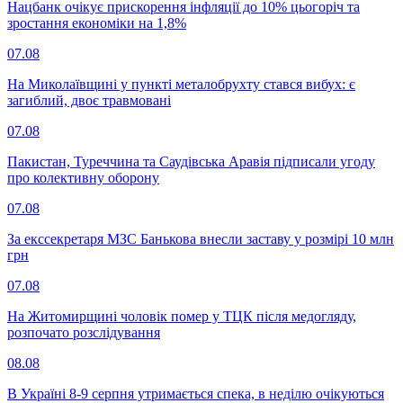
Нацбанк очікує прискорення інфляції до 10% цьогоріч та
зростання економіки на 1,8%
07.08
На Миколаївщині у пункті металобрухту стався вибух: є
загиблий, двоє травмовані
07.08
Пакистан, Туреччина та Саудівська Аравія підписали угоду
про колективну оборону
07.08
За екссекретаря МЗС Банькова внесли заставу у розмірі 10 млн
грн
07.08
На Житомирщині чоловік помер у ТЦК після медогляду,
розпочато розслідування
08.08
В Україні 8-9 серпня утримається спека, в неділю очікуються