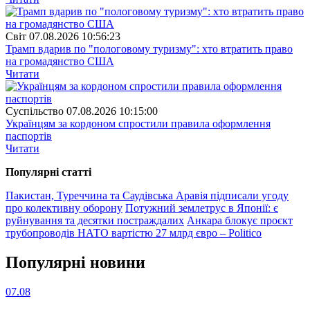
Свiт
07.08.2026 10:56:23
Трамп вдарив по "пологовому туризму": хто втратить право
на громадянство США
Читати
Суспiльство
07.08.2026 10:15:00
Українцям за кордоном спростили правила оформлення
паспортів
Читати
Популярнi статтi
Пакистан, Туреччина та Саудівська Аравія підписали угоду
про колективну оборону
Потужний землетрус в Японії: є
руйнування та десятки постраждалих
Анкара блокує проєкт
трубопроводів НАТО вартістю 27 млрд євро – Politico
Популярнi новини
07.08