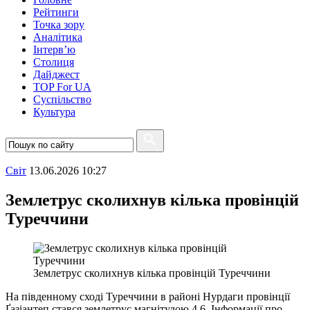
Рейтинги
Точка зору
Аналітика
Інтерв’ю
Столиця
Дайджест
TOP For UA
Суспiльство
Культура
Свiт
13.06.2026 10:27
Землетрус сколихнув кілька провінцій
Туреччини
Землетрус сколихнув кілька провінцій Туреччини
На південному сході Туреччини в районі Нурдаги провінції
Ґазіантеп стався землетрус магнітудою 4,6. Інформації про