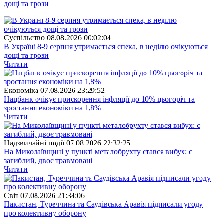
дощі та грози
Суспiльство
08.08.2026 00:02:04
В Україні 8-9 серпня утримається спека, в неділю очікуються
дощі та грози
Читати
Економіка
07.08.2026 23:29:52
Нацбанк очікує прискорення інфляції до 10% цьогоріч та
зростання економіки на 1,8%
Читати
Надзвичайні події
07.08.2026 22:32:25
На Миколаївщині у пункті металобрухту стався вибух: є
загиблий, двоє травмовані
Читати
Свiт
07.08.2026 21:34:06
Пакистан, Туреччина та Саудівська Аравія підписали угоду
про колективну оборону