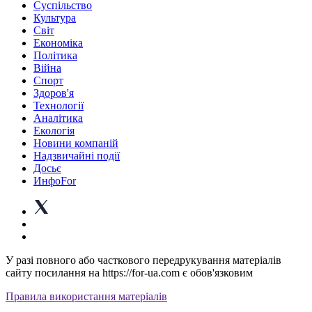
Суспiльство
Культура
Світ
Економіка
Політика
Війна
Спорт
Здоров'я
Технології
Аналітика
Екологія
Новини компаній
Надзвичайні події
Досьє
ИнфоFor
У разі повного або часткового передрукування матеріалів
сайту посилання на https://for-ua.com є обов'язковим
Правила використання матеріалів