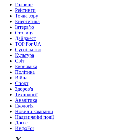
Головне
Рейтинги
Точка зору
Енергетика
Інтерв’ю
Столиця
Дайджест
TOP For UA
Суспiльство
Культура
Світ
Економіка
Політика
Війна
Спорт
Здоров'я
Технології
Аналітика
Екологія
Новини компаній
Надзвичайні події
Досьє
ИнфоFor