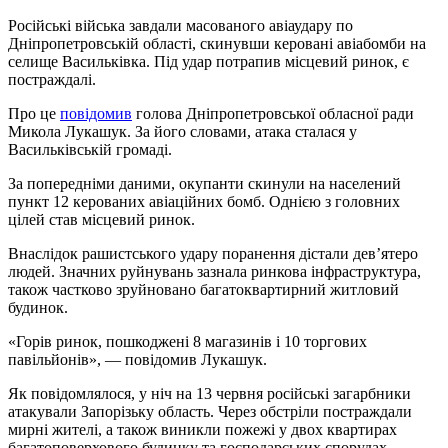
Російські війська завдали масованого авіаудару по
Дніпропетровській області, скинувши керовані авіабомби на
селище Васильківка. Під удар потрапив місцевий ринок, є
постраждалі.
Про це
повідомив
голова Дніпропетровської обласної ради
Микола Лукашук. За його словами, атака сталася у
Васильківській громаді.
За попередніми даними, окупанти скинули на населений
пункт 12 керованих авіаційних бомб. Однією з головних
цілей став місцевий ринок.
Внаслідок рашистського удару поранення дістали дев’ятеро
людей. Значних руйнувань зазнала ринкова інфраструктура,
також частково зруйновано багатоквартирний житловий
будинок.
«Горів ринок, пошкоджені 8 магазинів і 10 торгових
павільйонів», — повідомив Лукашук.
Як повідомлялося, у ніч на 13 червня російські загарбники
атакували Запорізьку область. Через обстріли постраждали
мирні жителі, а також виникли пожежі у двох квартирах
багатоповерхового будинку та господарських спорудах.