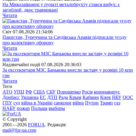
На Миколаївщині у пункті металобрухту стався вибух: є
загиблий, двоє травмовані
Читати
Свiт
07.08.2026 21:34:06
Пакистан, Туреччина та Саудівська Аравія підписали угоду
про колективну оборону
Читати
Надзвичайні події
07.08.2026 20:36:03
За екссекретаря МЗС Банькова внесли заставу у розмірі 10 млн
грн
Читати
Теги
АТО
УПЦ
РФ
США
СБУ
Порошенко
Росія
коронавирус
Донбасс
Украина
ЕС
ДТП
Рада
Крым
Кабмин
Киев
НБУ
ООС
ГПУ
суд
війна в Україні
санкции
війна
Путин
Трамп
газ
НАБУ
пожар
Польша
выборы
© Copyright
2001—2026
FORUA
. Редакція:
mail@for-ua.com