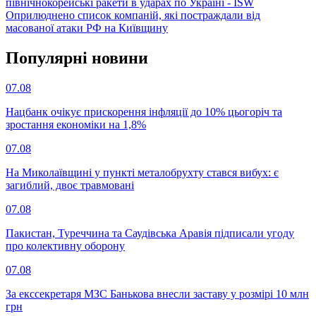
північнокорейські ракети в ударах по Україні - ISW
Оприлюднено список компаній, які постраждали від
масованої атаки РФ на Київщину
Популярнi новини
07.08
Нацбанк очікує прискорення інфляції до 10% цьогоріч та
зростання економіки на 1,8%
07.08
На Миколаївщині у пункті металобрухту стався вибух: є
загиблий, двоє травмовані
07.08
Пакистан, Туреччина та Саудівська Аравія підписали угоду
про колективну оборону
07.08
За екссекретаря МЗС Банькова внесли заставу у розмірі 10 млн
грн