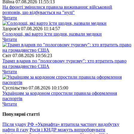
Війна
07.08.2026 11:55:13
На фронті змінилися правила виживання: військовий
розповів, що відбувається на "нулі"
Читати
Здоров'я
07.08.2026 11:14:57
Солодощі, які варто їсти щодня, назвали медики
Читати
Свiт
07.08.2026 10:56:23
Трамп вдарив по "пологовому туризму": хто втратить право
на громадянство США
Читати
Суспiльство
07.08.2026 10:15:00
Українцям за кордоном спростили правила оформлення
паспортів
Читати
Популярнi статтi
Після удару РФ «Укрнафта» втратила частину видобутку
нафти й газу
Росія і КНДР можуть випробовувати