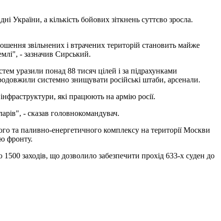
і України, а кількість бойових зіткнень суттєво зросла.
ношення звільнених і втрачених територій становить майже
млі", - зазначив Сирський.
стем уразили понад 88 тисяч цілей і за підрахунками
продовжили системно знищувати російські штаби, арсенали.
інфраструктури, які працюють на армію росії.
ларів", - сказав головнокомандувач.
вого та паливно-енергетичного комплексу на території Москви
єю фронту.
 1500 заходів, що дозволило забезпечити прохід 633-х суден до