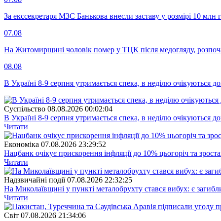
За екссекретаря МЗС Банькова внесли заставу у розмірі 10 млн 
07.08
На Житомирщині чоловік помер у ТЦК після медогляду, розпоч
08.08
В Україні 8-9 серпня утримається спека, в неділю очікуються до
Суспiльство
08.08.2026 00:02:04
В Україні 8-9 серпня утримається спека, в неділю очікуються до
Читати
Економіка
07.08.2026 23:29:52
Нацбанк очікує прискорення інфляції до 10% цьогоріч та зрост
Читати
Надзвичайні події
07.08.2026 22:32:25
На Миколаївщині у пункті металобрухту стався вибух: є загибл
Читати
Свiт
07.08.2026 21:34:06