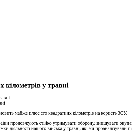
х кілометрів у травні
вні
ановить майже плюс сто квадратних кілометрів на користь ЗСУ.
їни продовжують стійко утримувати оборону, знищувати окупант
умки діяльності нашого війська у травні, які ми проаналізували п