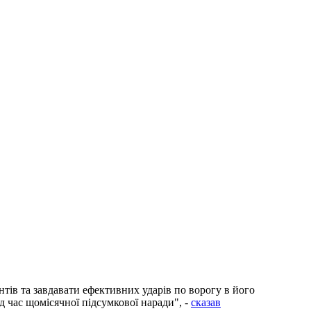
ів та завдавати ефективних ударів по ворогу в його
ід час щомісячної підсумкової наради", -
сказав