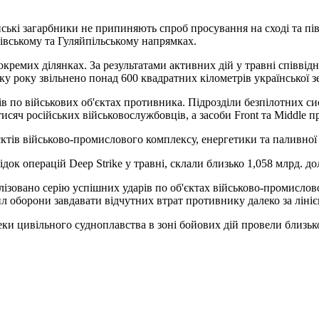
ькі загарбники не припиняють спроб просування на сході та півдн
івському та Гуляйпільському напрямках.
кремих ділянках. За результатами активних дій у травні співвід
ку року звільнено понад 600 квадратних кілометрів української зе
в по військових об'єктах противника. Підрозділи безпілотних си
сяч російських військовослужбовців, а засоби Front та Middle 
ктів військово-промислового комплексу, енергетики та паливної 
док операцій Deep Strike у травні, склали близько 1,058 млрд. до
лізовано серію успішних ударів по об'єктах військово-промисло
ил оборони завдавати відчутних втрат противнику далеко за ліні
ки цивільного судноплавства в зоні бойових дій провели близько