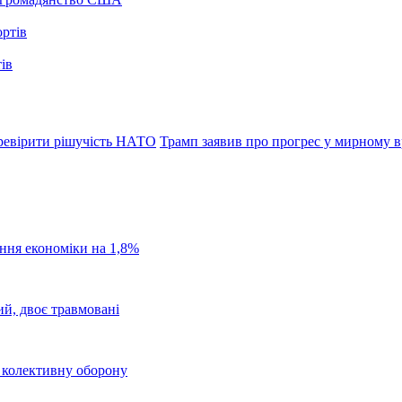
ів
ревірити рішучість НАТО
Трамп заявив про прогрес у мирному в
ання економіки на 1,8%
ий, двоє травмовані
о колективну оборону