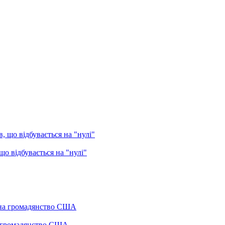
о відбувається на "нулі"
а громадянство США