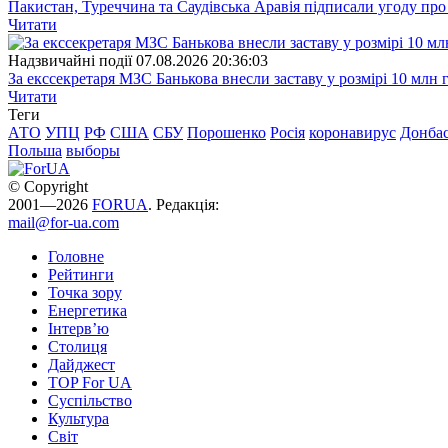
Пакистан, Туреччина та Саудівська Аравія підписали угоду пр
Читати
Надзвичайні події
07.08.2026 20:36:03
За екссекретаря МЗС Банькова внесли заставу у розмірі 10 млн 
Читати
Теги
АТО
УПЦ
РФ
США
СБУ
Порошенко
Росія
коронавирус
Донба
Польша
выборы
© Copyright
2001—2026
FORUA
. Редакція:
mail@for-ua.com
Головне
Рейтинги
Точка зору
Енергетика
Інтерв’ю
Столиця
Дайджест
TOP For UA
Суспiльство
Культура
Світ