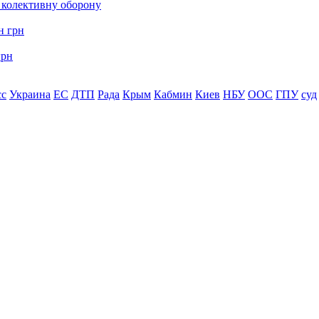
о колективну оборону
грн
сс
Украина
ЕС
ДТП
Рада
Крым
Кабмин
Киев
НБУ
ООС
ГПУ
суд