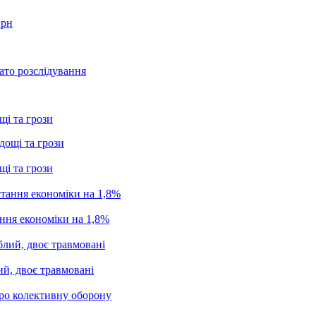
грн
ато розслідування
щі та грози
щі та грози
ання економіки на 1,8%
ий, двоє травмовані