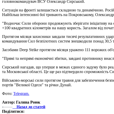
головнокомандувач ВСУ Олександр Сирський.
Ситуація на фронті залишається складною та динамічною. Російс
Найбільш інтенсивні бої тривають на Покровському, Олександр
"Водночас Сили оборони продовжують зберігати ініціативу на о
+100 квадратних кілометрів на нашу користь. Загалом від почат
Протягом місяця захисники завдали тисячі результативних ударі
командування Сил безпілотних систем знешкодили понад 30,5 ти
Засобами Deep Strike протягом місяця уражено 111 ворожих об'є
"Прямі та непрямі економічні збитки, завдані противнику внаслі
Сирський нагадав, що уперше в межах єдиного задуму було реа
та Московської області. Це ще раз підтвердило спроможність С
Військово-морські сили протягом травня для забезпечення безпе
портів "Великої Одеси" та річки Дунай.
Фото:
Telegram.
Автор: Галина Роюк
Назад до статей
Поділитися: