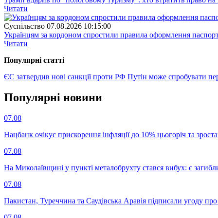
Читати
Суспiльство
07.08.2026 10:15:00
Українцям за кордоном спростили правила оформлення паспорт
Читати
Популярнi статтi
ЄС затвердив нові санкції проти РФ
Путін може спробувати пе
Популярнi новини
07.08
Нацбанк очікує прискорення інфляції до 10% цьогоріч та зрост
07.08
На Миколаївщині у пункті металобрухту стався вибух: є загибл
07.08
Пакистан, Туреччина та Саудівська Аравія підписали угоду пр
07.08