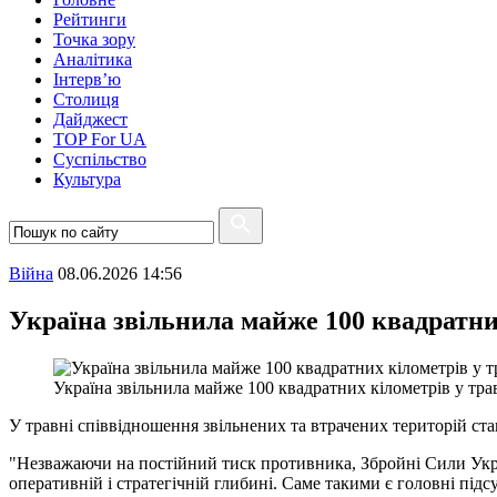
Рейтинги
Точка зору
Аналітика
Інтерв’ю
Столиця
Дайджест
TOP For UA
Суспiльство
Культура
Війна
08.06.2026 14:56
Україна звільнила майже 100 квадратни
Україна звільнила майже 100 квадратних кілометрів у тра
У травні співвідношення звільнених та втрачених територій ст
"Незважаючи на постійний тиск противника, Збройні Сили Укра
оперативній і стратегічній глибині. Саме такими є головні підс