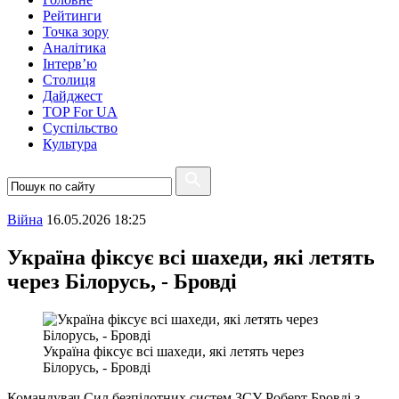
Рейтинги
Точка зору
Аналітика
Інтерв’ю
Столиця
Дайджест
TOP For UA
Суспiльство
Культура
Війна
16.05.2026 18:25
Україна фіксує всі шахеди, які летять
через Білорусь, - Бровді
Україна фіксує всі шахеди, які летять через
Білорусь, - Бровді
Командувач Сил безпілотних систем ЗСУ Роберт Бровді з