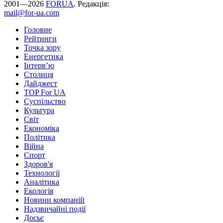
2001—2026
FORUA
. Редакція:
mail@for-ua.com
Головне
Рейтинги
Точка зору
Енергетика
Інтерв’ю
Столиця
Дайджест
TOP For UA
Суспiльство
Культура
Світ
Економіка
Політика
Війна
Спорт
Здоров'я
Технології
Аналітика
Екологія
Новини компаній
Надзвичайні події
Досьє