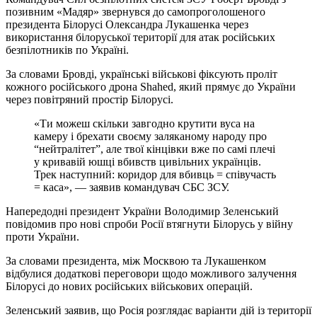
позивним «Мадяр» звернувся до самопроголошеного
президента Білорусі Олександра Лукашенка через
використання білоруської території для атак російських
безпілотників по Україні.
За словами Бровді, українські військові фіксують проліт
кожного російського дрона Shahed, який прямує до України
через повітряний простір Білорусі.
«Ти можеш скільки завгодно крутити вуса на
камеру і брехати своєму заляканому народу про
“нейтралітет”, але твої кінцівки вже по самі плечі
у кривавій юшці вбивств цивільних українців.
Трек наступний: коридор для вбивць = співучасть
= каса», — заявив командувач СБС ЗСУ.
Напередодні президент України Володимир Зеленський
повідомив про нові спроби Росії втягнути Білорусь у війну
проти України.
За словами президента, між Москвою та Лукашенком
відбулися додаткові переговори щодо можливого залучення
Білорусі до нових російських військових операцій.
Зеленський заявив, що Росія розглядає варіанти дій із території