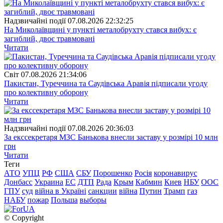
Надзвичайні події
07.08.2026 22:32:25
На Миколаївщині у пункті металобрухту стався вибух: є
загиблий, двоє травмовані
Читати
Свiт
07.08.2026 21:34:06
Пакистан, Туреччина та Саудівська Аравія підписали угоду
про колективну оборону
Читати
Надзвичайні події
07.08.2026 20:36:03
За екссекретаря МЗС Банькова внесли заставу у розмірі 10 млн
грн
Читати
Теги
АТО
УПЦ
РФ
США
СБУ
Порошенко
Росія
коронавирус
Донбасс
Украина
ЕС
ДТП
Рада
Крым
Кабмин
Киев
НБУ
ООС
ГПУ
суд
війна в Україні
санкции
війна
Путин
Трамп
газ
НАБУ
пожар
Польша
выборы
© Copyright