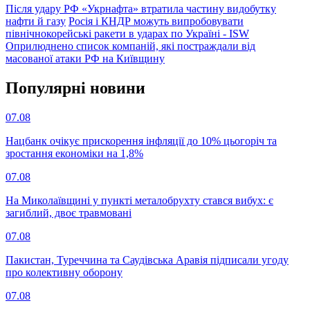
Після удару РФ «Укрнафта» втратила частину видобутку
нафти й газу
Росія і КНДР можуть випробовувати
північнокорейські ракети в ударах по Україні - ISW
Оприлюднено список компаній, які постраждали від
масованої атаки РФ на Київщину
Популярнi новини
07.08
Нацбанк очікує прискорення інфляції до 10% цьогоріч та
зростання економіки на 1,8%
07.08
На Миколаївщині у пункті металобрухту стався вибух: є
загиблий, двоє травмовані
07.08
Пакистан, Туреччина та Саудівська Аравія підписали угоду
про колективну оборону
07.08