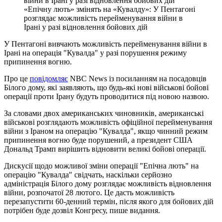
«Епічну лють» змінять на «Кувалду»: У Пентагоні
розглядає можливість перейменування війни в
Ірані у разі відновлення бойових дій
У Пентагоні вивчають можливість перейменування війни в
Ірані на операція "Кувалда" у разі порушення режиму
припинення вогню.
Про це
повідомляє
NBC News із посиланням на посадовців
Білого дому, які заявляють, що будь-які нові військові бойові
операції проти Ірану будуть проводитися під новою назвою.
За словами двох американських чиновників, американські
військові розглядають можливість офіційної перейменування
війни з Іраном на операцію "Кувалда", якщо чинний режим
припинення вогню буде порушений, а президент США
Дональд Трамп вирішить відновити великі бойові операції.
Дискусії щодо можливої ​​зміни операції "Епічна лють" на
операцію "Кувалда" свідчать, наскільки серйозно
адміністрація Білого дому розглядає можливість відновлення
війни, розпочатої 28 лютого. Це дасть можливість
перезапустити 60-денний термін, після якого для бойових дій
потрібен буде дозвіл Конгресу, пише видання.