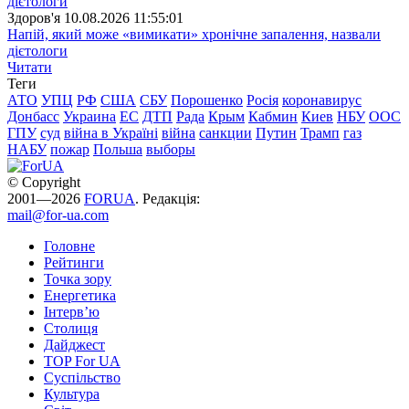
Здоров'я
10.08.2026 11:55:01
Напій, який може «вимикати» хронічне запалення, назвали
дієтологи
Читати
Теги
АТО
УПЦ
РФ
США
СБУ
Порошенко
Росія
коронавирус
Донбасс
Украина
ЕС
ДТП
Рада
Крым
Кабмин
Киев
НБУ
ООС
ГПУ
суд
війна в Україні
війна
санкции
Путин
Трамп
газ
НАБУ
пожар
Польша
выборы
© Copyright
2001—2026
FORUA
. Редакція:
mail@for-ua.com
Головне
Рейтинги
Точка зору
Енергетика
Інтерв’ю
Столиця
Дайджест
TOP For UA
Суспiльство
Культура