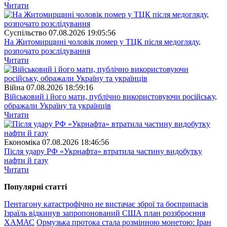
Читати
Суспiльство
07.08.2026 19:05:56
На Житомирщині чоловік помер у ТЦК після медогляду,
розпочато розслідування
Читати
Війна
07.08.2026 18:59:16
Військовий і його мати, публічно використовуючи російську,
ображали Україну та українців
Читати
Економіка
07.08.2026 18:46:56
Після удару РФ «Укрнафта» втратила частину видобутку
нафти й газу
Читати
Популярнi статтi
Пентагону катастрофічно не вистачає зброї та боєприпасів
Ізраїль відкинув запропонований США план роззброєння
ХАМАС
Ормузька протока стала розмінною монетою: Іран