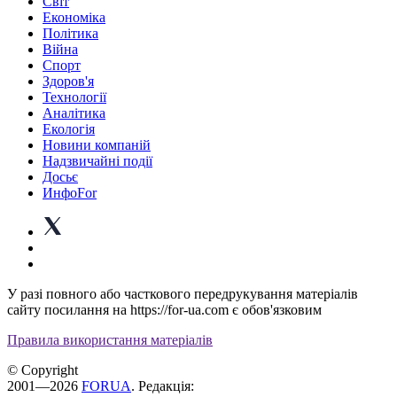
Світ
Економіка
Політика
Війна
Спорт
Здоров'я
Технології
Аналітика
Екологія
Новини компаній
Надзвичайні події
Досьє
ИнфоFor
У разі повного або часткового передрукування матеріалів
сайту посилання на https://for-ua.com є обов'язковим
Правила використання матеріалів
© Copyright
2001—2026
FORUA
. Редакція: