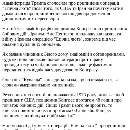
Адміністрація Трампа оголосила про припинення операції
"Епічна лють" після того, як США та Іран на початку квітня
домовилися про припинення вогню для продовження
дипломатичних переговорів.
На той час адміністрація повідомила Конгрес про припинення
бойових дій з Іраном. Але Пентагон продовжував називати
війну з Іраном операцією "Епічна лють", зокрема під час
надання публічних оновлень.
Як заявив чиновник Білого дому, знайомий з обговореннями,
будь-які нові військові бойові операції проти Ірану
проводитимуться під новою назвою, адже це фактично
перезапустить відлік часу для дозволу Конгресу.
Операція "Кувалда" – не єдина назва, що розглядається, за
словами американських чиновників.
Резолюція про воєнні повноваження 1973 року вимагає, щоб
президент США повідомив Конгрес протягом 48 годин про
початок бойових дій. Якщо Трамп цього не зробить, то
війська повинні вивести протягом 60 днів або Конгрес
повинен санкціонувати військові дії.
Наступальні дії у межах операції "Епічна лють" призупинили