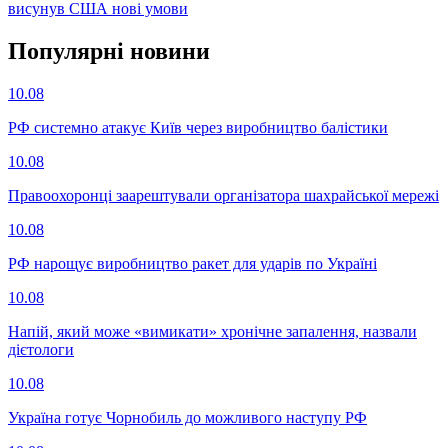
висунув США нові умови
Популярнi новини
10.08
РФ системно атакує Київ через виробництво балістики
10.08
Правоохоронці заарештували організатора шахрайської мережі
10.08
РФ нарощує виробництво ракет для ударів по Україні
10.08
Напій, який може «вимикати» хронічне запалення, назвали
дієтологи
10.08
Україна готує Чорнобиль до можливого наступу РФ