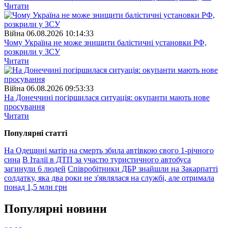
Читати
Війна
06.08.2026 10:14:33
Чому Україна не може знищити балістичні установки РФ,
розкрили у ЗСУ
Читати
Війна
06.08.2026 09:53:33
На Донеччині погіршилася ситуація: окупанти мають нове
просування
Читати
Популярнi статтi
На Одещині матір на смерть збила автівкою свого 1-річного
сина
В Італії в ДТП за участю туристичного автобуса
загинули 6 людей
Співробітники ДБР знайшли на Закарпатті
солдатку, яка два роки не з'являлася на службі, але отримала
понад 1,5 млн грн
Популярнi новини