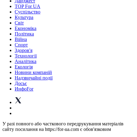
Дайджест
TOP For UA
Суспiльство
Культура
Світ
Економіка
Політика
Війна
Спорт
Здоров'я
Технології
Аналітика
Екологія
Новини компаній
Надзвичайні події
Досьє
ИнфоFor
У разі повного або часткового передрукування матеріалів
сайту посилання на https://for-ua.com є обов'язковим