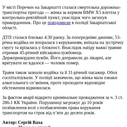
У місті Перечин на Закарпатті сталася смертельна дорожньо-
транспортна пригода — жінка за кермом BMW X5 влетіла у
контрольно-ревізійний пункт, унаслідок чого загинув
прикордонник. Про це
повідомили
в поліції Закарпатської
області.
ДТП сталася близько 4:30 ранку. За попередніми даними, 53-
річна водійка не впоралася з керуванням, виїхала на зустрічну
смугу та врізалась у блокпост. Внаслідок наїзду важкі травми
отримав 45-річний військовослужбовець
Держприкордонслужби. Його доправили до лікарні, але
врятувати не вдалося — чоловік помер.
Травм також зазнали водійка та її 31-річний пасажир. Обох
госпіталізували. У поліції зазначили, що жінка мала ознаки
алкогольного сп’яніння, проте проходити відповідне
обстеження відмовилася.
За фактом аварії відкрито кримінальне провадження за ч. 3 ст.
286-1 КК України. Порушниці загрожує до 10 років
позбавлення волі з позбавленням права керування
транспортом на строк від п’яти до десяти років.
Автор: Сергій Ваха