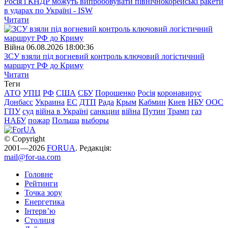
Росія і КНДР можуть випробовувати північнокорейські ракети
в ударах по Україні - ISW
Читати
Війна
06.08.2026 18:00:36
ЗСУ взяли під вогневий контроль ключовий логістичний
маршрут РФ до Криму
Читати
Теги
АТО
УПЦ
РФ
США
СБУ
Порошенко
Росія
коронавирус
Донбасс
Украина
ЕС
ДТП
Рада
Крым
Кабмин
Киев
НБУ
ООС
ГПУ
суд
війна в Україні
санкции
війна
Путин
Трамп
газ
НАБУ
пожар
Польша
выборы
© Copyright
2001—2026
FORUA
. Редакція:
mail@for-ua.com
Головне
Рейтинги
Точка зору
Енергетика
Інтерв’ю
Столиця