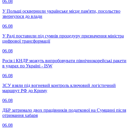
06.08
У Польщі осквернили українське місце пам'яти, посольство
звернулося до влади
06.08
У Раді поставили під сумнів процедуру призначення міністра
цифрової трансформації
06.08
Росія і КНДР можуть випробовувати північнокорейські ракети
в ударах по Україні - ISW
06.08
ЗСУ взяли під вогневий контроль ключовий логістичний
маршрут РФ до Криму
06.08
ДБР затримало двох працівників податкової на Сумщині після
отримання хабаря
06.08