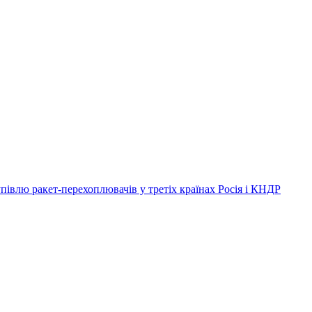
півлю ракет-перехоплювачів у третіх країнах
Росія і КНДР