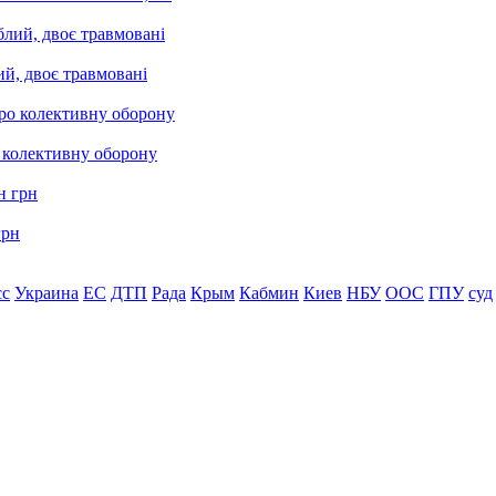
ий, двоє травмовані
о колективну оборону
грн
сс
Украина
ЕС
ДТП
Рада
Крым
Кабмин
Киев
НБУ
ООС
ГПУ
суд