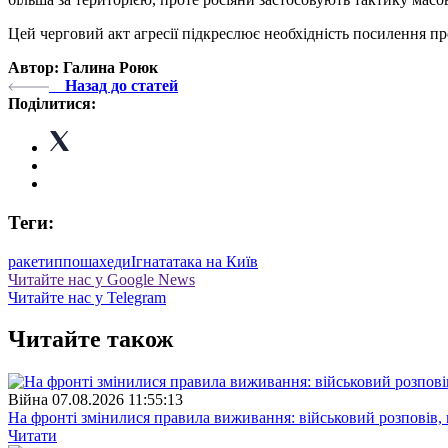
Цей черговий акт агресії підкреслює необхідність посилення про
Автор: Галина Роюк
Назад до статей
Поділитися:
Теги:
ракети
ппо
шахеди
Ігнат
атака на Київ
Читайте нас у Google News
Читайте нас у Telegram
Читайте також
Війна
07.08.2026 11:55:13
На фронті змінилися правила виживання: військовий розповів, щ
Читати