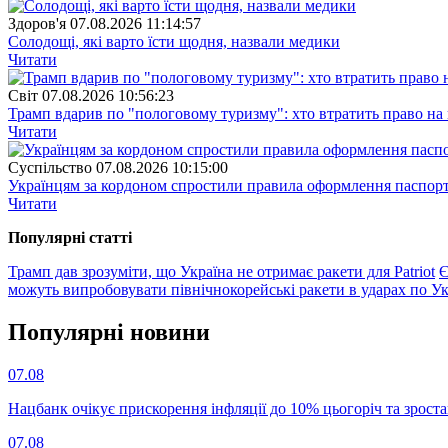
Здоров'я
07.08.2026 11:14:57
Солодощі, які варто їсти щодня, назвали медики
Читати
Свiт
07.08.2026 10:56:23
Трамп вдарив по "пологовому туризму": хто втратить право н
Читати
Суспiльство
07.08.2026 10:15:00
Українцям за кордоном спростили правила оформлення паспорт
Читати
Популярнi статтi
Трамп дав зрозуміти, що Україна не отримає ракети для Patriot
Є
можуть випробовувати північнокорейські ракети в ударах по Ук
Популярнi новини
07.08
Нацбанк очікує прискорення інфляції до 10% цьогоріч та зрост
07.08