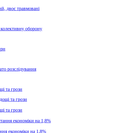
ий, двоє травмовані
о колективну оборону
грн
ато розслідування
щі та грози
щі та грози
ання економіки на 1,8%