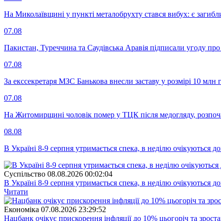
На Миколаївщині у пункті металобрухту стався вибух: є загибл
07.08
Пакистан, Туреччина та Саудівська Аравія підписали угоду пр
07.08
За екссекретаря МЗС Банькова внесли заставу у розмірі 10 млн 
07.08
На Житомирщині чоловік помер у ТЦК після медогляду, розпоч
08.08
В Україні 8-9 серпня утримається спека, в неділю очікуються до
Суспiльство
08.08.2026 00:02:04
В Україні 8-9 серпня утримається спека, в неділю очікуються до
Читати
Економіка
07.08.2026 23:29:52
Нацбанк очікує прискорення інфляції до 10% цьогоріч та зрост