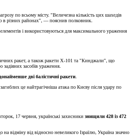
агрозу по всьому місту. "Величезна кількість цих шахедів
цю в різних районах", — пояснив полковник.
х елементів і використовуються для максимального ураження
тичних ракет, а також ракети Х-101 та "Кинджали", що
ю задіяних засобів ураження.
 щонайменше дві балістичні ракети
.
ю загиблих це найтрагічніша атака по Києву після удару по
торок, 17 червня, українські захисники
знищили 428 із 472
що на відміну від відносно невеликого Ізраїлю, Україна значно