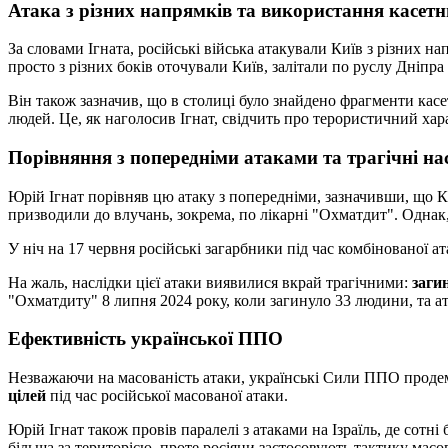
Атака з різних напрямків та використання касетн
За словами Ігната, російські війська атакували Київ з різних н
просто з різних боків оточували Київ, залітали по руслу Дніпр
Він також зазначив, що в столиці було знайдено фрагменти кас
людей. Це, як наголосив Ігнат, свідчить про терористичний хара
Порівняння з попередніми атаками та трагічні на
Юрій Ігнат порівняв цю атаку з попередніми, зазначивши, що Ки
призводили до влучань, зокрема, по лікарні "Охматдит". Однак, 
У ніч на 17 червня російські загарбники під час комбінованої а
На жаль, наслідки цієї атаки виявилися вкрай трагічними:
заги
"Охматдиту" 8 липня 2024 року, коли загинуло 33 людини, та ата
Ефективність української ППО
Незважаючи на масованість атаки, українські Сили ППО продем
цілей
під час російської масованої атаки.
Юрій Ігнат також провів паралелі з атаками на Ізраїль, де сотн
більша за територією, проте росіяни застосовують тактику масо