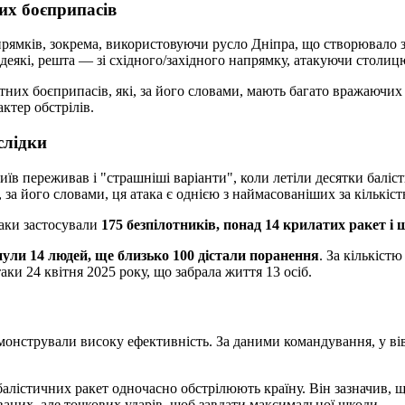
их боєприпасів
апрямків, зокрема, використовуючи русло Дніпра, що створювало з
а деякі, решта — зі східного/західного напрямку, атакуючи столи
етних боєприпасів, які, за його словами, мають багато вражаючи
ктер обстрілів.
слідки
їв переживав і "страшніші варіанти", коли летіли десятки баліс
за його словами, ця атака є однією з наймасованіших за кількіст
таки застосували
175 безпілотників, понад 14 крилатих ракет і
нули 14 людей, ще близько 100 дістали поранення
. За кількіст
ки 24 квітня 2025 року, що забрала життя 13 осіб.
онстрували високу ефективність. За даними командування, у вів
і балістичних ракет одночасно обстрілюють країну. Він зазначив, 
ваних, але точкових ударів, щоб завдати максимальної шкоди.