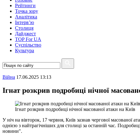
Рейтинги
Точка зору
Аналітика
Інтерв’ю
Столиця
Дайджест
TOP For UA
Суспiльство
Культура
Війна
17.06.2025 13:13
Ігнат розкрив подробиці нічної масован
Ігнат розкрив подробиці нічної масованої атаки на Київ
У ніч на вівторок, 17 червня, Київ зазнав чергової масованої ат
однією з найтрагічніших для столиці за останній час. Подроби
новини".