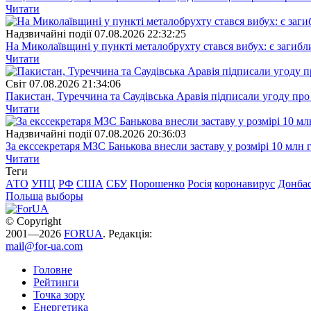
Читати
Надзвичайні події
07.08.2026 22:32:25
На Миколаївщині у пункті металобрухту стався вибух: є загибл
Читати
Свiт
07.08.2026 21:34:06
Пакистан, Туреччина та Саудівська Аравія підписали угоду пр
Читати
Надзвичайні події
07.08.2026 20:36:03
За екссекретаря МЗС Банькова внесли заставу у розмірі 10 млн 
Читати
Теги
АТО
УПЦ
РФ
США
СБУ
Порошенко
Росія
коронавирус
Донба
Польша
выборы
© Copyright
2001—2026
FORUA
. Редакція:
mail@for-ua.com
Головне
Рейтинги
Точка зору
Енергетика