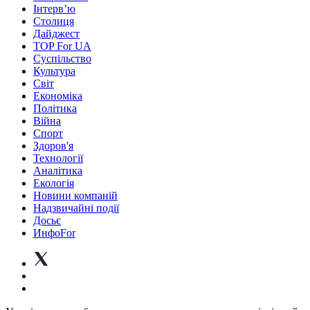
Інтерв’ю
Столиця
Дайджест
TOP For UA
Суспiльство
Культура
Світ
Економіка
Політика
Війна
Спорт
Здоров'я
Технології
Аналітика
Екологія
Новини компаній
Надзвичайні події
Досьє
ИнфоFor