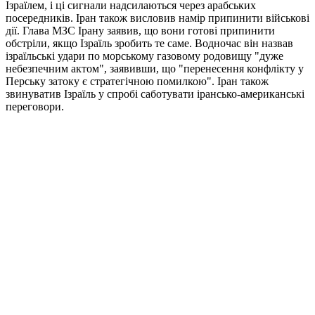
Ізраїлем, і ці сигнали надсилаються через арабських
посередників.
Іран також висловив намір припинити військові
дії.
Глава МЗС Ірану заявив, що вони готові припинити
обстріли, якщо Ізраїль зробить те саме.
Водночас він назвав
ізраїльські удари по морському газовому родовищу "дуже
небезпечним актом", заявивши, що "перенесення конфлікту у
Перську затоку є стратегічною помилкою".
Іран також
звинуватив Ізраїль у спробі саботувати ірансько-американські
переговори.