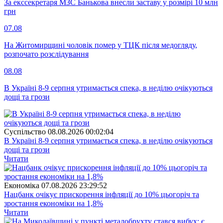
За екссекретаря МЗС Банькова внесли заставу у розмірі 10 млн
грн
07.08
На Житомирщині чоловік помер у ТЦК після медогляду,
розпочато розслідування
08.08
В Україні 8-9 серпня утримається спека, в неділю очікуються
дощі та грози
Суспiльство
08.08.2026 00:02:04
В Україні 8-9 серпня утримається спека, в неділю очікуються
дощі та грози
Читати
Економіка
07.08.2026 23:29:52
Нацбанк очікує прискорення інфляції до 10% цьогоріч та
зростання економіки на 1,8%
Читати