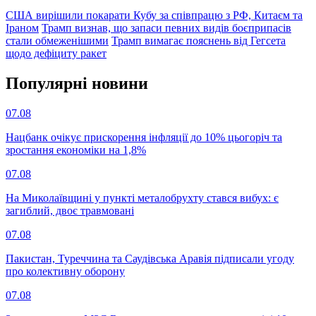
США вирішили покарати Кубу за співпрацю з РФ, Китаєм та
Іраном
Трамп визнав, що запаси певних видів боєприпасів
стали обмеженішими
Трамп вимагає пояснень від Гегсета
щодо дефіциту ракет
Популярнi новини
07.08
Нацбанк очікує прискорення інфляції до 10% цьогоріч та
зростання економіки на 1,8%
07.08
На Миколаївщині у пункті металобрухту стався вибух: є
загиблий, двоє травмовані
07.08
Пакистан, Туреччина та Саудівська Аравія підписали угоду
про колективну оборону
07.08