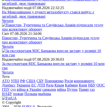
Надзвичайні події
07.08.2026 22:32:25
На Миколаївщині у пункті металобрухту стався вибух: є
загиблий, двоє травмовані
Читати
Свiт
07.08.2026 21:34:06
Пакистан, Туреччина та Саудівська Аравія підписали угоду
про колективну оборону
Читати
Надзвичайні події
07.08.2026 20:36:03
За екссекретаря МЗС Банькова внесли заставу у розмірі 10 млн
грн
Читати
Теги
АТО
УПЦ
РФ
США
СБУ
Порошенко
Росія
коронавирус
Донбасс
Украина
ЕС
ДТП
Рада
Крым
Кабмин
Киев
НБУ
ООС
ГПУ
суд
війна в Україні
санкции
війна
Путин
Трамп
газ
НАБУ
пожар
Польша
выборы
© Copyright
2001—2026
FORUA
. Редакція: