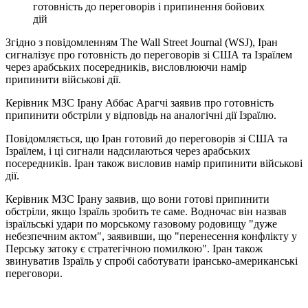
готовність до переговорів і припинення бойових
дій
Згідно з повідомленням The Wall Street Journal (WSJ), Іран
сигналізує про готовність до переговорів зі США та Ізраїлем
через арабських посередників, висловлюючи намір
припинити військові дії.
Керівник МЗС Ірану
Аббас Арагчі
заявив про готовність
припинити обстріли у відповідь на аналогічні дії Ізраїлю.
Повідомляється, що Іран готовий до переговорів зі США та
Ізраїлем, і ці сигнали надсилаються через арабських
посередників. Іран також висловив намір припинити військові
дії.
Керівник МЗС Ірану заявив, що вони готові припинити
обстріли, якщо Ізраїль зробить те саме. Водночас він назвав
ізраїльські удари по морському газовому родовищу "дуже
небезпечним актом", заявивши, що "перенесення конфлікту у
Перську затоку є стратегічною помилкою". Іран також
звинуватив Ізраїль у спробі саботувати ірансько-американські
переговори.