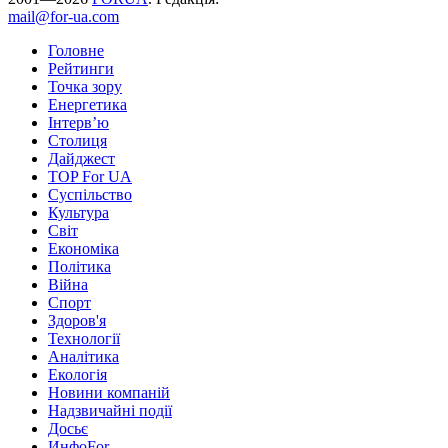
mail@for-ua.com
Головне
Рейтинги
Точка зору
Енергетика
Інтерв’ю
Столиця
Дайджест
TOP For UA
Суспiльство
Культура
Світ
Економіка
Політика
Війна
Спорт
Здоров'я
Технології
Аналітика
Екологія
Новини компаній
Надзвичайні події
Досьє
ИнфоFor