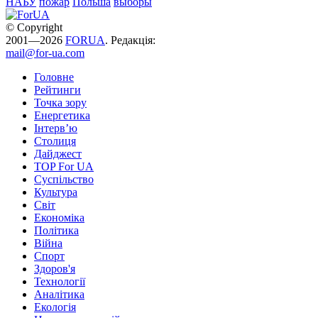
НАБУ
пожар
Польша
выборы
© Copyright
2001—2026
FORUA
. Редакція:
mail@for-ua.com
Головне
Рейтинги
Точка зору
Енергетика
Інтерв’ю
Столиця
Дайджест
TOP For UA
Суспiльство
Культура
Світ
Економіка
Політика
Війна
Спорт
Здоров'я
Технології
Аналітика
Екологія