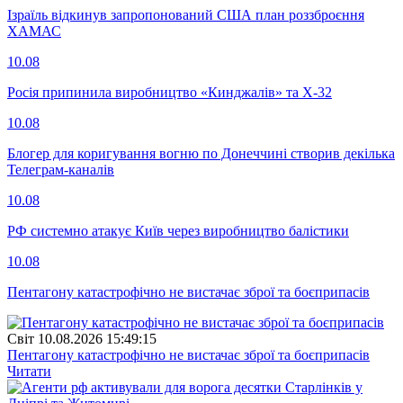
Ізраїль відкинув запропонований США план роззброєння
ХАМАС
10.08
Росія припинила виробництво «Кинджалів» та Х-32
10.08
Блогер для коригування вогню по Донеччині створив декілька
Телеграм-каналів
10.08
РФ системно атакує Київ через виробництво балістики
10.08
Пентагону катастрофічно не вистачає зброї та боєприпасів
Свiт
10.08.2026 15:49:15
Пентагону катастрофічно не вистачає зброї та боєприпасів
Читати