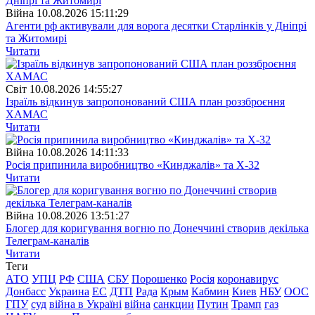
Війна
10.08.2026 15:11:29
Агенти рф активували для ворога десятки Старлінків у Дніпрі
та Житомирі
Читати
Свiт
10.08.2026 14:55:27
Ізраїль відкинув запропонований США план роззброєння
ХАМАС
Читати
Війна
10.08.2026 14:11:33
Росія припинила виробництво «Кинджалів» та Х-32
Читати
Війна
10.08.2026 13:51:27
Блогер для коригування вогню по Донеччині створив декілька
Телеграм-каналів
Читати
Теги
АТО
УПЦ
РФ
США
СБУ
Порошенко
Росія
коронавирус
Донбасс
Украина
ЕС
ДТП
Рада
Крым
Кабмин
Киев
НБУ
ООС
ГПУ
суд
війна в Україні
війна
санкции
Путин
Трамп
газ