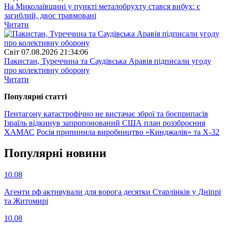
На Миколаївщині у пункті металобрухту стався вибух: є
загиблий, двоє травмовані
Читати
Свiт
07.08.2026 21:34:06
Пакистан, Туреччина та Саудівська Аравія підписали угоду
про колективну оборону
Читати
Популярнi статтi
Пентагону катастрофічно не вистачає зброї та боєприпасів
Ізраїль відкинув запропонований США план роззброєння
ХАМАС
Росія припинила виробництво «Кинджалів» та Х-32
Популярнi новини
10.08
Агенти рф активували для ворога десятки Старлінків у Дніпрі
та Житомирі
10.08