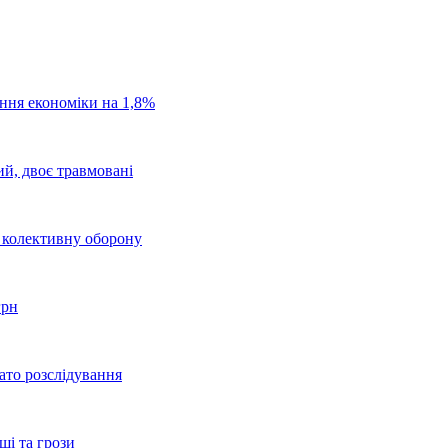
ання економіки на 1,8%
ий, двоє травмовані
о колективну оборону
грн
ато розслідування
щі та грози