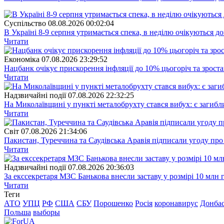
Суспiльство
08.08.2026 00:02:04
В Україні 8-9 серпня утримається спека, в неділю очікуються до
Читати
Економіка
07.08.2026 23:29:52
Нацбанк очікує прискорення інфляції до 10% цьогоріч та зрост
Читати
Надзвичайні події
07.08.2026 22:32:25
На Миколаївщині у пункті металобрухту стався вибух: є загибл
Читати
Свiт
07.08.2026 21:34:06
Пакистан, Туреччина та Саудівська Аравія підписали угоду пр
Читати
Надзвичайні події
07.08.2026 20:36:03
За екссекретаря МЗС Банькова внесли заставу у розмірі 10 млн 
Читати
Теги
АТО
УПЦ
РФ
США
СБУ
Порошенко
Росія
коронавирус
Донба
Польша
выборы