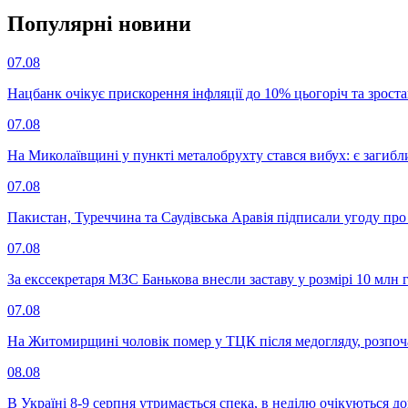
Популярнi новини
07.08
Нацбанк очікує прискорення інфляції до 10% цьогоріч та зрост
07.08
На Миколаївщині у пункті металобрухту стався вибух: є загибл
07.08
Пакистан, Туреччина та Саудівська Аравія підписали угоду пр
07.08
За екссекретаря МЗС Банькова внесли заставу у розмірі 10 млн 
07.08
На Житомирщині чоловік помер у ТЦК після медогляду, розпоч
08.08
В Україні 8-9 серпня утримається спека, в неділю очікуються до