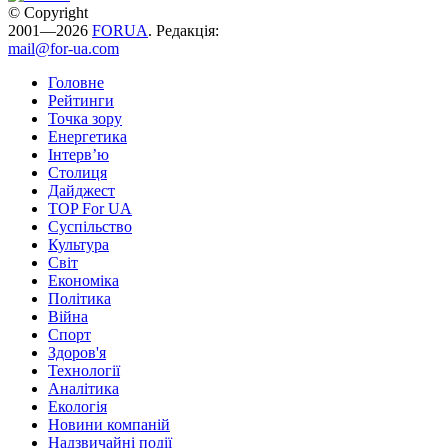
© Copyright
2001—2026
FORUA
. Редакція:
mail@for-ua.com
Головне
Рейтинги
Точка зору
Енергетика
Інтерв’ю
Столиця
Дайджест
TOP For UA
Суспiльство
Культура
Світ
Економіка
Політика
Війна
Спорт
Здоров'я
Технології
Аналітика
Екологія
Новини компаній
Надзвичайні події