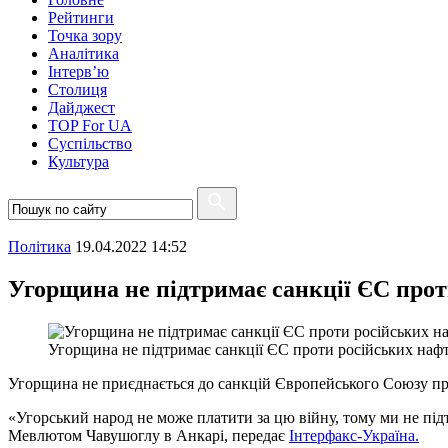
Рейтинги
Точка зору
Аналітика
Інтерв’ю
Столиця
Дайджест
TOP For UA
Суспiльство
Культура
Полiтика
19.04.2022 14:52
Угорщина не підтримає санкції ЄС прот
Угорщина не підтримає санкції ЄС проти російських нафт
Угорщина не приєднається до санкцій Європейського Союзу про
«Угорський народ не може платити за цю війну, тому ми не під
Мевлютом Чавушоглу в Анкарі, передає
Інтерфакс-Україна.