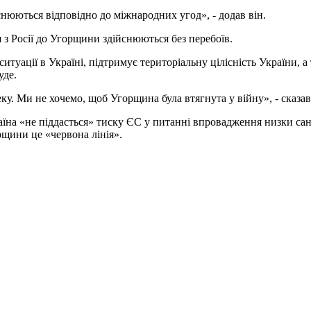
снюються відповідно до міжнародних угод», - додав він.
 з Росії до Угорщини здійснюються без перебоїв.
туації в Україні, підтримує територіальну цілісність України, 
уде.
. Ми не хочемо, щоб Угорщина була втягнута у війну», - сказав
аїна «не піддасться» тиску ЄС у питанні впровадження низки са
рщини це «червона лінія».