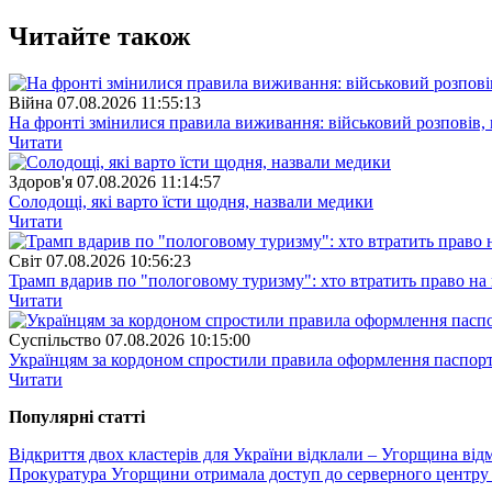
Читайте також
Війна
07.08.2026 11:55:13
На фронті змінилися правила виживання: військовий розповів, щ
Читати
Здоров'я
07.08.2026 11:14:57
Солодощі, які варто їсти щодня, назвали медики
Читати
Свiт
07.08.2026 10:56:23
Трамп вдарив по "пологовому туризму": хто втратить право н
Читати
Суспiльство
07.08.2026 10:15:00
Українцям за кордоном спростили правила оформлення паспорт
Читати
Популярнi статтi
Відкриття двох кластерів для України відклали – Угорщина від
Прокуратура Угорщини отримала доступ до серверного центру 