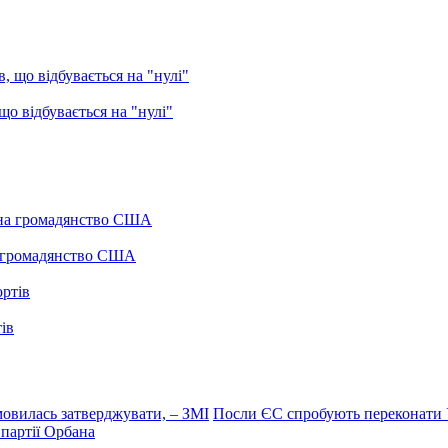
о відбувається на "нулі"
а громадянство США
ів
мовилась затверджувати, – ЗМІ
Посли ЄС спробують переконати 
партії Орбана