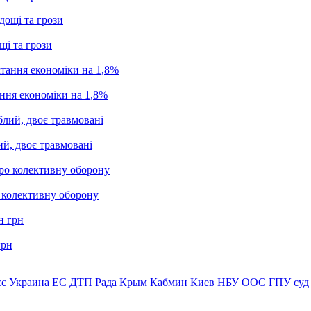
щі та грози
ання економіки на 1,8%
ий, двоє травмовані
о колективну оборону
грн
сс
Украина
ЕС
ДТП
Рада
Крым
Кабмин
Киев
НБУ
ООС
ГПУ
суд