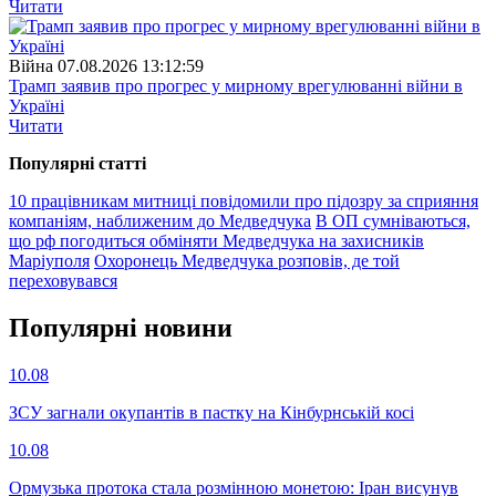
Читати
Війна
07.08.2026 13:12:59
Трамп заявив про прогрес у мирному врегулюванні війни в
Україні
Читати
Популярнi статтi
10 працівникам митниці повідомили про підозру за сприяння
компаніям, наближеним до Медведчука
В ОП сумніваються,
що рф погодиться обміняти Медведчука на захисників
Маріуполя
Охоронець Медведчука розповів, де той
переховувався
Популярнi новини
10.08
ЗСУ загнали окупантів в пастку на Кінбурнській косі
10.08
Ормузька протока стала розмінною монетою: Іран висунув