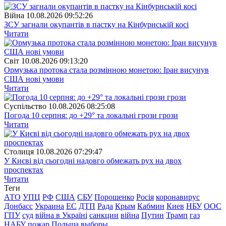
Війна
10.08.2026 09:52:26
ЗСУ загнали окупантів в пастку на Кінбурнській косі
Читати
Свiт
10.08.2026 09:13:20
Ормузька протока стала розмінною монетою: Іран висунув
США нові умови
Читати
Суспiльство
10.08.2026 08:25:08
Погода 10 серпня: до +29° та локальні грози грози
Читати
Столиця
10.08.2026 07:29:47
У Києві від сьогодні надовго обмежать рух на двох
проспектах
Читати
Теги
АТО
УПЦ
РФ
США
СБУ
Порошенко
Росія
коронавирус
Донбасс
Украина
ЕС
ДТП
Рада
Крым
Кабмин
Киев
НБУ
ООС
ГПУ
суд
війна в Україні
санкции
війна
Путин
Трамп
газ
НАБУ
пожар
Польша
выборы