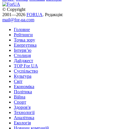
© Copyright
2001—2026
FORUA
. Редакція:
mail@for-ua.com
Головне
Рейтинги
Точка зору
Енергетика
Інтерв’ю
Столиця
Дайджест
TOP For UA
Суспiльство
Культура
Світ
Економіка
Політика
Війна
Спорт
Здоров'я
Технології
Аналітика
Екологія
Новини компаній