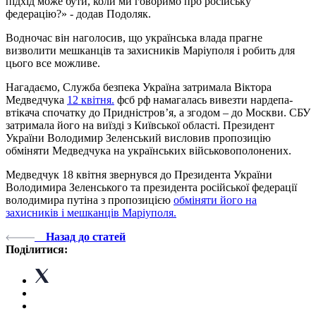
підхід може бути, коли ми говоримо про російську
федерацію?» - додав Подоляк.
Водночас він наголосив, що українська влада прагне
визволити мешканців та захисників Маріуполя і робить для
цього все можливе.
Нагадаємо, Служба безпека Україна затримала Віктора
Медведчука
12 квітня.
фсб рф намагалась вивезти нардепа-
втікача спочатку до Придністров’я, а згодом – до Москви. СБУ
затримала його на виїзді з Київської області. Президент
України Володимир Зеленський висловив пропозицію
обміняти Медведчука на українських військовополонених.
Медведчук 18 квітня звернувся до Президента України
Володимира Зеленського та президента російської федерації
володимира путіна з пропозицією
обміняти його на
захисників і мешканців Маріуполя.
Назад до статей
Поділитися: