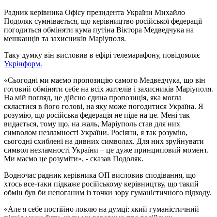
Радник керівника Офісу президента України Михайло
Подоляк сумнівається, що керівництво російської федерації
погодиться обміняти кума путіна Віктора Медведчука на
мешканців та захисників Маріуполя.
Таку думку він висловив в ефірі телемарафону, повідомляє
Укрінформ.
«Сьогодні ми маємо пропозицію самого Медведчука, що він
готовий обміняти себе на всіх жителів і захисників Маріуполя.
На мій погляд, це дійсно єдина пропозиція, яка могла
скластися в його голові, на яку може погодитися Україна. Я
розумію, що російська федерація не піде на це. Мені так
видається, тому що, на жаль, Маріуполь став для них
символом незламності України. Росіяни, я так розумію,
сьогодні схиблені на дивних символах. Для них зруйнувати
символ незламності України – це дуже принциповий момент.
Ми маємо це розуміти», - сказав Подоляк.
Водночас радник керівника ОП висловив сподівання, що
хтось все-таки підкаже російському керівництву, що такий
обмін був би непоганим із точки зору гуманістичного підходу.
«Але я себе постійно ловлю на думці: який гуманістичний