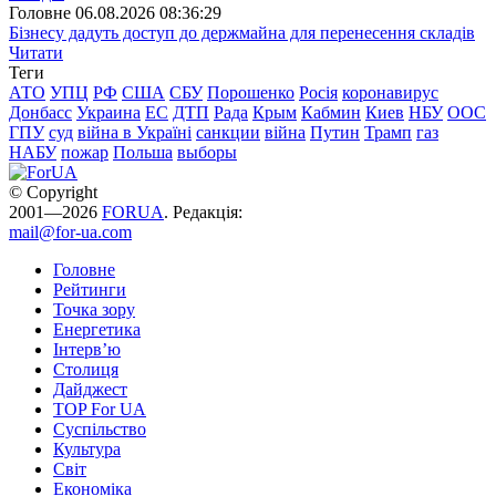
Головне
06.08.2026 08:36:29
Бізнесу дадуть доступ до держмайна для перенесення складів
Читати
Теги
АТО
УПЦ
РФ
США
СБУ
Порошенко
Росія
коронавирус
Донбасс
Украина
ЕС
ДТП
Рада
Крым
Кабмин
Киев
НБУ
ООС
ГПУ
суд
війна в Україні
санкции
війна
Путин
Трамп
газ
НАБУ
пожар
Польша
выборы
© Copyright
2001—2026
FORUA
. Редакція:
mail@for-ua.com
Головне
Рейтинги
Точка зору
Енергетика
Інтерв’ю
Столиця
Дайджест
TOP For UA
Суспiльство
Культура
Світ
Економіка