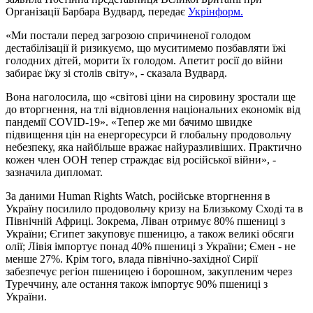
Організації Барбара Вудвард, передає
Укрінформ.
«Ми постали перед загрозою спричиненої голодом
дестабілізації й ризикуємо, що муситимемо позбавляти їжі
голодних дітей, морити їх голодом. Апетит росії до війни
забирає їжу зі столів світу», - сказала Вудвард.
Вона наголосила, що «світові ціни на сировину зростали ще
до вторгнення, на тлі відновлення національних економік від
пандемії COVID-19». «Тепер же ми бачимо швидке
підвищення цін на енергоресурси й глобальну продовольчу
небезпеку, яка найбільше вражає найуразливіших. Практично
кожен член ООН тепер страждає від російської війни», -
зазначила дипломат.
За даними Human Rights Watch, російське вторгнення в
Україну посилило продовольчу кризу на Близькому Сході та в
Північній Африці. Зокрема, Ліван отримує 80% пшениці з
України; Єгипет закуповує пшеницю, а також великі обсяги
олії; Лівія імпортує понад 40% пшениці з України; Ємен - не
менше 27%. Крім того, влада північно-західної Сирії
забезпечує регіон пшеницею і борошном, закупленим через
Туреччину, але остання також імпортує 90% пшениці з
України.