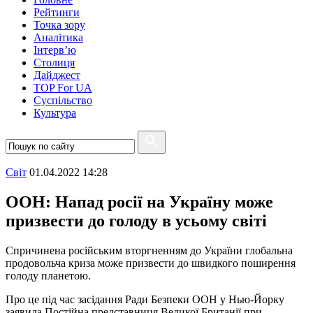
Рейтинги
Точка зору
Аналітика
Інтерв’ю
Столиця
Дайджест
TOP For UA
Суспiльство
Культура
Свiт
01.04.2022 14:28
ООН: Напад росії на Україну може
призвести до голоду в усьому світі
Спричинена російським вторгненням до України глобальна
продовольча криза може призвести до швидкого поширення
голоду планетою.
Про це під час засідання Ради Безпеки ООН у Нью-Йорку
заявила Постійна представниця Великої Британії при