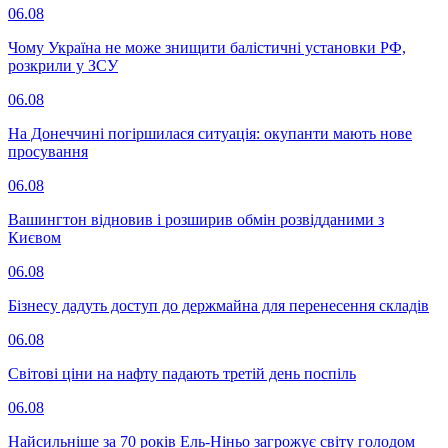
06.08
Чому Україна не може знищити балістичні установки РФ,
розкрили у ЗСУ
06.08
На Донеччині погіршилася ситуація: окупанти мають нове
просування
06.08
Вашингтон відновив і розширив обмін розвідданими з
Києвом
06.08
Бізнесу дадуть доступ до держмайна для перенесення складів
06.08
Світові ціни на нафту падають третій день поспіль
06.08
Найсильніше за 70 років Ель-Ніньо загрожує світу голодом