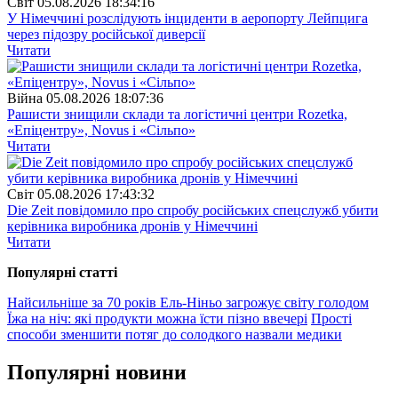
Свiт
05.08.2026 18:34:16
У Німеччині розслідують інциденти в аеропорту Лейпцига
через підозру російської диверсії
Читати
Війна
05.08.2026 18:07:36
Рашисти знищили склади та логістичні центри Rozetka,
«Епіцентру», Novus і «Сільпо»
Читати
Свiт
05.08.2026 17:43:32
Die Zeit повідомило про спробу російських спецслужб убити
керівника виробника дронів у Німеччині
Читати
Популярнi статтi
Найсильніше за 70 років Ель-Ніньо загрожує світу голодом
Їжа на ніч: які продукти можна їсти пізно ввечері
Прості
способи зменшити потяг до солодкого назвали медики
Популярнi новини