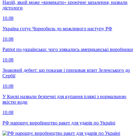
Напій, який може «вимикати» хронічне запалення, назвали
дієтологи
10.08
Україна готує Чорнобиль до можливого наступу РФ
10.08
Patriot по-українськи: чого злякались американські виробники
10.08
Знаковий дебют: що показав і приховав візит Зеленського до
Сербії
10.08
У Києві назвали безпечні для купання пляжі з нормальною
якістю води
10.08
РФ нарощує виробництво ракет для ударів по Україні