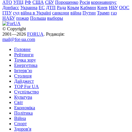
АТО
УПЦ
РФ
США
СБУ
Порошенко
Росія
коронавирус
Донбасс
Украина
ЕС
ДТП
Рада
Крым
Кабмин
Киев
НБУ
ООС
ГПУ
суд
війна в Україні
санкции
війна
Путин
Трамп
газ
НАБУ
пожар
Польша
выборы
© Copyright
2001—2026
FORUA
. Редакція:
mail@for-ua.com
Головне
Рейтинги
Точка зору
Енергетика
Інтерв’ю
Столиця
Дайджест
TOP For UA
Суспiльство
Культура
Світ
Економіка
Політика
Війна
Спорт
Здоров'я