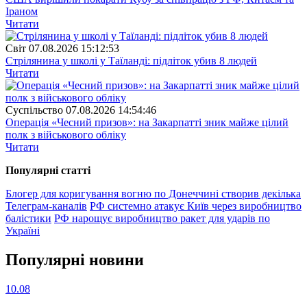
Іраном
Читати
Свiт
07.08.2026 15:12:53
Стрілянина у школі у Таїланді: підліток убив 8 людей
Читати
Суспiльство
07.08.2026 14:54:46
Операція «Чесний призов»: на Закарпатті зник майже цілий
полк з військового обліку
Читати
Популярнi статтi
Блогер для коригування вогню по Донеччині створив декілька
Телеграм-каналів
РФ системно атакує Київ через виробництво
балістики
РФ нарощує виробництво ракет для ударів по
Україні
Популярнi новини
10.08