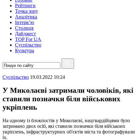
Рейтинги
Точка зору
Аналітика
Інтерв’ю
Столиця
Дайджест
TOP For UA
Суспiльство
Культура
Суспiльство
19.03.2022 10:24
У Миколаєві затримали чоловіків, які
ставили позначки біля військових
укріплень
На одному із блокпостів у Миколаєві, нацгвардійцями було
затримано двох осіб, які ставили позначки біля військоих
укріплень, інфраструктурних об'єктів міста та фотографували
їх.