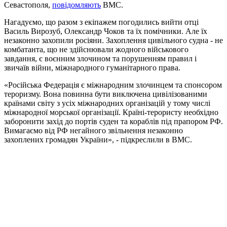
Севастополя,
повідомляють
ВМС.
Нагадуємо, що разом з екіпажем погодились вийти отці
Василь Вирозуб, Олександр Чоков та їх помічники. Але їх
незаконно захопили росіяни. Захоплення цивільного судна - не
комбатанта, що не здійснювали жодного військового
завдання, є воєнним злочином та порушенням правил і
звичаїв війни, міжнародного гуманітарного права.
«Російська Федерація є міжнародним злочинцем та спонсором
тероризму. Вона повинна бути виключена цивілізованими
країнами світу з усіх міжнародних організацій у тому числі
міжнародної морської організації. Країні-терористу необхідно
заборонити захід до портів суден та кораблів під прапором РФ.
Вимагаємо від РФ негайного звільнення незаконно
захоплених громадян України», - підкреслили в ВМС.