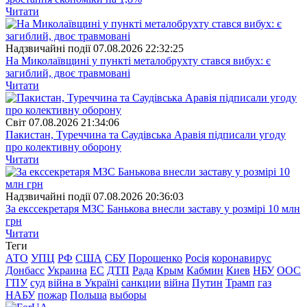
Читати
Надзвичайні події
07.08.2026 22:32:25
На Миколаївщині у пункті металобрухту стався вибух: є
загиблий, двоє травмовані
Читати
Свiт
07.08.2026 21:34:06
Пакистан, Туреччина та Саудівська Аравія підписали угоду
про колективну оборону
Читати
Надзвичайні події
07.08.2026 20:36:03
За екссекретаря МЗС Банькова внесли заставу у розмірі 10 млн
грн
Читати
Теги
АТО
УПЦ
РФ
США
СБУ
Порошенко
Росія
коронавирус
Донбасс
Украина
ЕС
ДТП
Рада
Крым
Кабмин
Киев
НБУ
ООС
ГПУ
суд
війна в Україні
санкции
війна
Путин
Трамп
газ
НАБУ
пожар
Польша
выборы