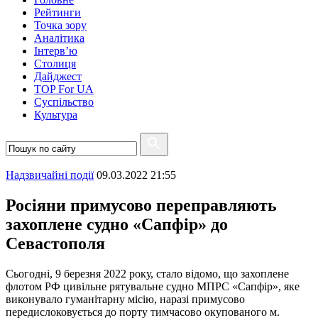
Рейтинги
Точка зору
Аналітика
Інтерв’ю
Столиця
Дайджест
TOP For UA
Суспiльство
Культура
Надзвичайні події
09.03.2022 21:55
Росіяни примусово переправляють
захоплене судно «Сапфір» до
Севастополя
Сьогодні, 9 березня 2022 року, стало відомо, що захоплене
флотом РФ цивільне рятувальне судно МПРС «Сапфір», яке
виконувало гуманітарну місію, наразі примусово
передислоковується до порту тимчасово окупованого м.