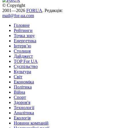
© Copyright
2001—2026
FORUA
. Редакція:
mail@for-ua.com
Головне
Рейтинги
Точка зору
Енергетика
Інтерв’ю
Столиця
Дайджест
TOP For UA
Суспiльство
Культура
Світ
Економіка
Політика
Війна
Спорт
Здоров'я
Технології
Аналітика
Екологія
Новини компаній