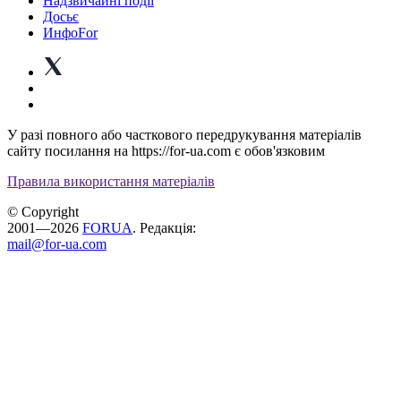
Надзвичайні події
Досьє
ИнфоFor
У разі повного або часткового передрукування матеріалів
сайту посилання на https://for-ua.com є обов'язковим
Правила використання матеріалів
© Copyright
2001—2026
FORUA
. Редакція:
mail@for-ua.com