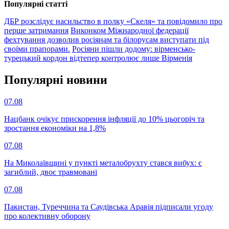
Популярнi статтi
ДБР розслідує насильство в полку «Скеля» та повідомило про
перше затримання
Виконком Міжнародної федерації
фехтування дозволив росіянам та білорусам виступати під
своїми прапорами.
Росіяни пішли додому: вірменсько-
турецький кордон відтепер контролює лише Вірменія
Популярнi новини
07.08
Нацбанк очікує прискорення інфляції до 10% цьогоріч та
зростання економіки на 1,8%
07.08
На Миколаївщині у пункті металобрухту стався вибух: є
загиблий, двоє травмовані
07.08
Пакистан, Туреччина та Саудівська Аравія підписали угоду
про колективну оборону