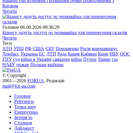
Вашингтон відновив і розширив обмін розвідданими з
Києвом
Читати
Головне
06.08.2026 08:36:29
Бізнесу дадуть доступ до держмайна для перенесення складів
Читати
Теги
АТО
УПЦ
РФ
США
СБУ
Порошенко
Росія
коронавирус
Донбасс
Украина
ЕС
ДТП
Рада
Крым
Кабмин
Киев
НБУ
ООС
ГПУ
суд
війна в Україні
санкции
війна
Путин
Трамп
газ
НАБУ
пожар
Польша
выборы
© Copyright
2001—2026
FORUA
. Редакція:
mail@for-ua.com
Головне
Рейтинги
Точка зору
Енергетика
Інтерв’ю
Столиця
Дайджест