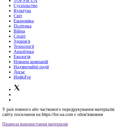
TOP For UA
Суспiльство
Культура
Світ
Економіка
Політика
Війна
Спорт
Здоров'я
Технології
Аналітика
Екологія
Новини компаній
Надзвичайні події
Досьє
ИнфоFor
У разі повного або часткового передрукування матеріалів
сайту посилання на https://for-ua.com є обов'язковим
Правила використання матеріалів