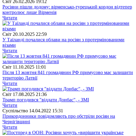
Свiт
26.02.2026 19:12
Росіяни пішли додому: вірменсько-турецький кордон відтепер
контролює лише Вірменія
Читати
Свiт
20.10.2025 22:59
У Таїланді почалися облави на росіян з протермінованими
візами
Читати
Свiт
11.10.2025 11:01
Після 13 жовтня 841 громадянин РФ примусово має залишити
територію Латвії
Читати
Свiт
17.08.2025 21:36
Трамп погодився "віддати Донбас", - ЗМІ
Читати
Суспiльство
14.04.2022 15:31
Прикордонники повідомляють про обстріли росіян на
Чернігівщині
Читати