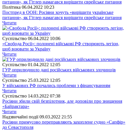
Полiтика
06.04.2022 10:23
Постпред в ООН: Росіяни хочуть «вирішити українське
питання», як Гітлер намагався вирішити єврейське питання
Читати
Суспiльство
06.04.2022 10:06
«Свобода Росії»: полонені військові РФ створюють легіон,
щоб воювати за Україну
Читати
Суспiльство
01.04.2022 12:05
ГУР оприлюднило дані російських військових злочинців
Читати
Суспiльство
25.03.2022 12:05
У військових РФ почались проблеми з фінансуванням
Читати
Суспiльство
14.03.2022 07:38
Росіяни збили свій безпілотник, але доповіли про знищення
«Байрактара»
Читати
Надзвичайні події
09.03.2022 21:55
Росіяни примусово переправляють захоплене судно «Сапфір»
до Севастополя