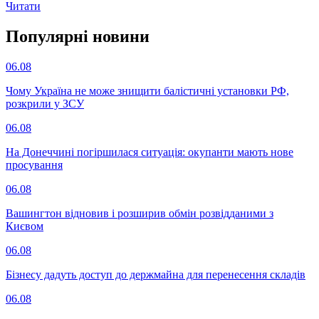
Читати
Популярнi новини
06.08
Чому Україна не може знищити балістичні установки РФ,
розкрили у ЗСУ
06.08
На Донеччині погіршилася ситуація: окупанти мають нове
просування
06.08
Вашингтон відновив і розширив обмін розвідданими з
Києвом
06.08
Бізнесу дадуть доступ до держмайна для перенесення складів
06.08