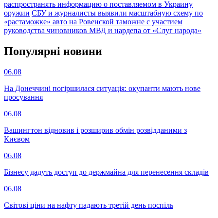
распространять информацию о поставляемом в Украину
оружии
СБУ и журналисты выявили масштабную схему по
«растаможке» авто на Ровенской таможне с участием
руководства чиновников МВД и нардепа от «Слуг народа»
Популярнi новини
06.08
На Донеччині погіршилася ситуація: окупанти мають нове
просування
06.08
Вашингтон відновив і розширив обмін розвідданими з
Києвом
06.08
Бізнесу дадуть доступ до держмайна для перенесення складів
06.08
Світові ціни на нафту падають третій день поспіль