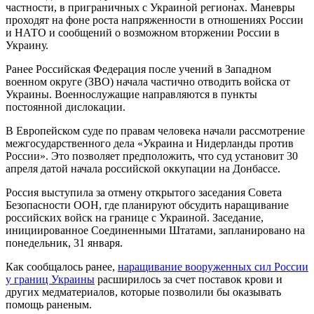
частности, в приграничных с Украиной регионах. Маневры
проходят на фоне роста напряженности в отношениях России
и НАТО и сообщений о возможном вторжении России в
Украину.
Ранее Российская Федерация после учений в Западном
военном округе (ЗВО) начала частично отводить войска от
Украины. Военнослужащие направляются в пункты
постоянной дислокации.
В Европейском суде по правам человека начали рассмотрение
межгосударственного дела «Украина и Нидерланды против
России». Это позволяет предположить, что суд установит 30
апреля датой начала российской оккупации на Донбассе.
Россия выступила за отмену открытого заседания Совета
Безопасности ООН, где планируют обсудить наращивание
российских войск на границе с Украиной. Заседание,
инициированное Соединенными Штатами, запланировано на
понедельник, 31 января.
Как сообщалось ранее,
наращивание вооруженных сил России
у границ Украины
расширилось за счет поставок крови и
других медматериалов, которые позволили бы оказывать
помощь раненым.