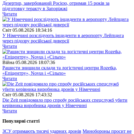
Дезертир, завербований Росією, отримав 15 років за
підготовку теракту в Запоріжжі
Читати
Свiт
05.08.2026 18:34:16
У Німеччині розслідують інциденти в аеропорту Лейпцига
через підозру російської диверсії
Читати
Війна
05.08.2026 18:07:36
Рашисти знищили склади та логістичні центри Rozetka,
«Епіцентру», Novus і «Сільпо»
Читати
Свiт
05.08.2026 17:43:32
Die Zeit повідомило про спробу російських спецслужб убити
керівника виробника дронів у Німеччині
Читати
Популярнi статтi
ЗСУ отримають тисячі ударних дронів
Минобороны просит не