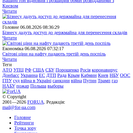
Вашингтон відновив і розширив обмін розвідданими з
Києвом
Читати
Головне
06.08.2026 08:36:29
Бізнесу дадуть доступ до держмайна для перенесення складів
Читати
Економіка
06.08.2026 07:32:17
Світові ціни на нафту падають третій день поспіль
Читати
Теги
АТО
УПЦ
РФ
США
СБУ
Порошенко
Росія
коронавирус
Донбасс
Украина
ЕС
ДТП
Рада
Крым
Кабмин
Киев
НБУ
ООС
ГПУ
суд
війна в Україні
санкции
війна
Путин
Трамп
газ
НАБУ
пожар
Польша
выборы
© Copyright
2001—2026
FORUA
. Редакція:
mail@for-ua.com
Головне
Рейтинги
Точка зору