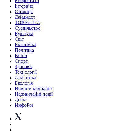
Енергетика
Інтерв’ю
Столиця
Дайджест
TOP For UA
Суспiльство
Культура
Світ
Економіка
Політика
Війна
Спорт
Здоров'я
Технології
Аналітика
Екологія
Новини компаній
Надзвичайні події
Досьє
ИнфоFor