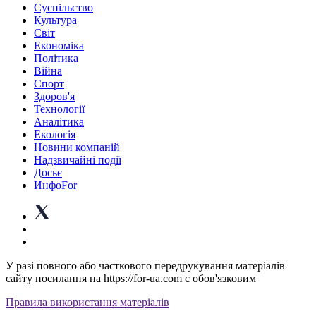
Суспiльство
Культура
Світ
Економіка
Політика
Війна
Спорт
Здоров'я
Технології
Аналітика
Екологія
Новини компаній
Надзвичайні події
Досьє
ИнфоFor
У разі повного або часткового передрукування матеріалів
сайту посилання на https://for-ua.com є обов'язковим
Правила використання матеріалів