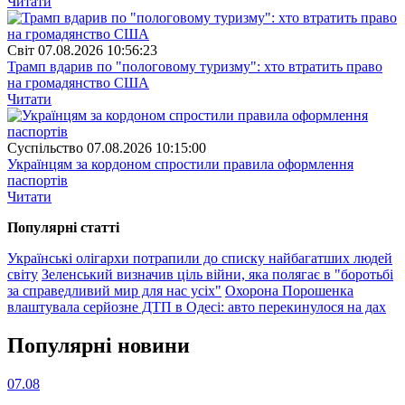
Читати
Свiт
07.08.2026 10:56:23
Трамп вдарив по "пологовому туризму": хто втратить право
на громадянство США
Читати
Суспiльство
07.08.2026 10:15:00
Українцям за кордоном спростили правила оформлення
паспортів
Читати
Популярнi статтi
Українські олігархи потрапили до списку найбагатших людей
світу
Зеленський визначив ціль війни, яка полягає в "боротьбі
за справедливий мир для нас усіх"
Охорона Порошенка
влаштувала серйозне ДТП в Одесі: авто перекинулося на дах
Популярнi новини
07.08