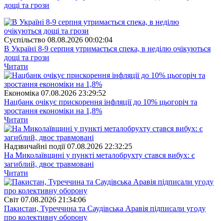
дощі та грози
Суспiльство
08.08.2026 00:02:04
В Україні 8-9 серпня утримається спека, в неділю очікуються
дощі та грози
Читати
Економіка
07.08.2026 23:29:52
Нацбанк очікує прискорення інфляції до 10% цьогоріч та
зростання економіки на 1,8%
Читати
Надзвичайні події
07.08.2026 22:32:25
На Миколаївщині у пункті металобрухту стався вибух: є
загиблий, двоє травмовані
Читати
Свiт
07.08.2026 21:34:06
Пакистан, Туреччина та Саудівська Аравія підписали угоду
про колективну оборону