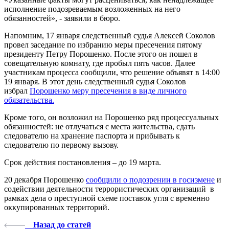
исполнение подозреваемым возложенных на него
обязанностей», - заявили в бюро.
Напомним, 17 января следственный судья Алексей Соколов
провел заседание по избранию меры пресечения пятому
президенту Петру Порошенко. После этого он пошел в
совещательную комнату, где пробыл пять часов. Далее
участникам процесса сообщили, что решение объявят в 14:00
19 января. В этот день следственный судья Соколов
избрал
Порошенко меру пресечения в виде личного
обязательства.
Кроме того, он возложил на Порошенко ряд процессуальных
обязанностей: не отлучаться с места жительства, сдать
следователю на хранение паспорта и прибывать к
следователю по первому вызову.
Срок действия постановления – до 19 марта.
20 декабря Порошенко
сообщили о подозрении в госизмене
и
содействии деятельности террористических организаций в
рамках дела о преступной схеме поставок угля с временно
оккупированных территорий.
Назад до статей