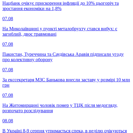
Нацбанк очікує прискорення інфляції до 10% цьогоріч та
зростання економіки на 1,8%
07.08
На Миколаївщині у пункті металобрухту стався вибух: є
загиблий, двоє травмовані
07.08
Пакистан, Туреччина та Саудівська Аравія підписали угоду
про колективну оборону
07.08
За екссекретаря МЗС Банькова внесли заставу у розмірі 10 млн
грн
07.08
На Житомирщині чоловік помер у ТЦК після медогляду,
розпочато розслідування
08.08
В Україні 8-9 серпня утримається спека, в неділю очікуються