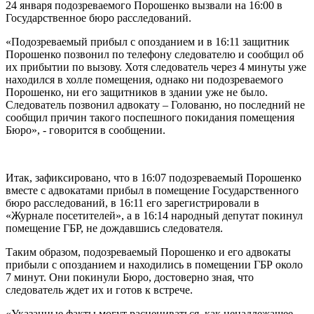
24 января подозреваемого Порошенко вызвали на 16:00 в
Государственное бюро расследований.
«Подозреваемый прибыл с опозданием и в 16:11 защитник
Порошенко позвонил по телефону следователю и сообщил об
их прибытии по вызову. Хотя следователь через 4 минуты уже
находился в холле помещения, однако ни подозреваемого
Порошенко, ни его защитников в здании уже не было.
Следователь позвонил адвокату – Голованю, но последний не
сообщил причин такого поспешного покидания помещения
Бюро», - говорится в сообщении.
Итак, зафиксировано, что в 16:07 подозреваемый Порошенко
вместе с адвокатами прибыл в помещение Государственного
бюро расследований, в 16:11 его зарегистрировали в
«Журнале посетителей», а в 16:14 народный депутат покинул
помещение ГБР, не дождавшись следователя.
Таким образом, подозреваемый Порошенко и его адвокаты
прибыли с опозданием и находились в помещении ГБР около
7 минут. Они покинули Бюро, достоверно зная, что
следователь ждет их и готов к встрече.
«Указанные факты могут расцениваться, как ненадлежащее