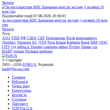
Читати
Надзвичайні події
07.08.2026 20:36:03
За екссекретаря МЗС Банькова внесли заставу у розмірі 10 млн
грн
Читати
Теги
АТО
УПЦ
РФ
США
СБУ
Порошенко
Росія
коронавирус
Донбасс
Украина
ЕС
ДТП
Рада
Крым
Кабмин
Киев
НБУ
ООС
ГПУ
суд
війна в Україні
санкции
війна
Путин
Трамп
газ
НАБУ
пожар
Польша
выборы
© Copyright
2001—2026
FORUA
. Редакція:
mail@for-ua.com
Головне
Рейтинги
Точка зору
Енергетика
Інтерв’ю
Столиця
Дайджест
TOP For UA