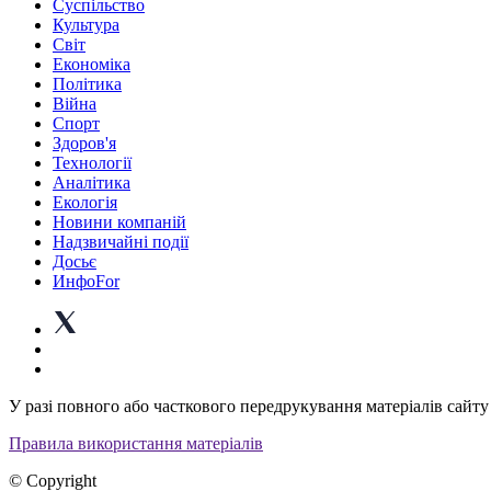
Суспiльство
Культура
Світ
Економіка
Політика
Війна
Спорт
Здоров'я
Технології
Аналітика
Екологія
Новини компаній
Надзвичайні події
Досьє
ИнфоFor
У разі повного або часткового передрукування матеріалів сайту 
Правила використання матеріалів
© Copyright