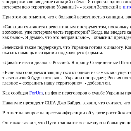
я поддерживаю введение санкций сейчас. Я спросил одного ли
потеряем всю территорию Украины?» - заявил Зеленский в
инте
При этом он отметил, что с большой вероятностью санкции, в
«Санкции считаются превентивным инструментом, поскольку их
возможно, уже потеряем часть территорий? Когда вы введете с
как было». Я думаю, что это неправильно», - объяснил президен
Зеленский также подчеркнул, что Украина готова к диалогу. 
оказать помощь в создании подходящего формата.
«Давайте вести диалог с Россией. Я прошу Соединенные Штаты
«Если мы собираемся защищаться от одной из самых могуществен
тысяч жизней будут потеряны. Украина пострадает; Россия пост
главное – сохранить нашу территорию», - добавил он.
Как сообщал
ForUm
, на фоне переговоров о судьбе Украины п
Накануне президент США Джо Байден заявил, что считает, ч
В ответ на вопрос на пресс-конференции об угрозе российского
Он также заявил, что Путин заплатит «серьезную и большую це