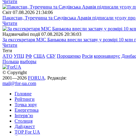
Читати
Свiт
07.08.2026 21:34:06
Пакистан, Туреччина та Саудівська Аравія підписали угоду пр
Читати
Надзвичайні події
07.08.2026 20:36:03
За екссекретаря МЗС Банькова внесли заставу у розмірі 10 млн 
Читати
Теги
АТО
УПЦ
РФ
США
СБУ
Порошенко
Росія
коронавирус
Донба
Польша
выборы
© Copyright
2001—2026
FORUA
. Редакція:
mail@for-ua.com
Головне
Рейтинги
Точка зору
Енергетика
Інтерв’ю
Столиця
Дайджест
TOP For UA