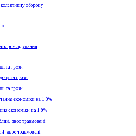
о колективну оборону
грн
ато розслідування
щі та грози
щі та грози
ання економіки на 1,8%
ий, двоє травмовані