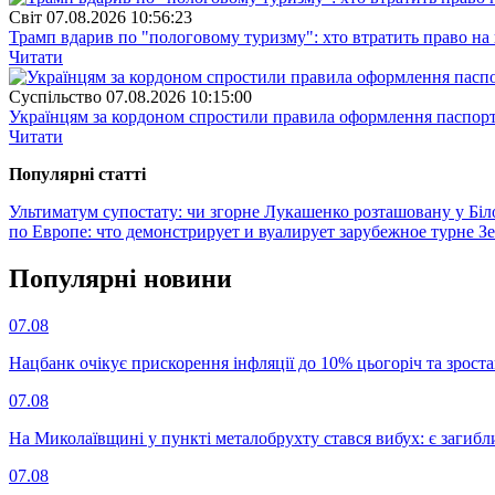
Свiт
07.08.2026 10:56:23
Трамп вдарив по "пологовому туризму": хто втратить право н
Читати
Суспiльство
07.08.2026 10:15:00
Українцям за кордоном спростили правила оформлення паспорт
Читати
Популярнi статтi
Ультиматум супостату: чи згорне Лукашенко розташовану у Біло
по Европе: что демонстрирует и вуалирует зарубежное турне З
Популярнi новини
07.08
Нацбанк очікує прискорення інфляції до 10% цьогоріч та зрост
07.08
На Миколаївщині у пункті металобрухту стався вибух: є загибл
07.08