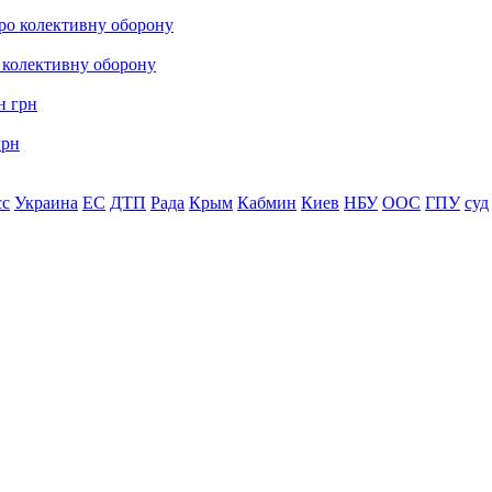
о колективну оборону
грн
сс
Украина
ЕС
ДТП
Рада
Крым
Кабмин
Киев
НБУ
ООС
ГПУ
суд