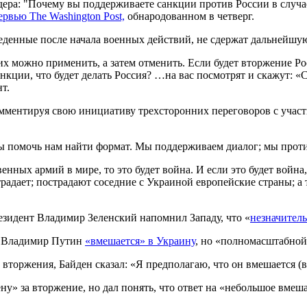
дера: "Почему вы поддерживаете санкции против России в случа
рвью The Washington Post,
обнародованном в четверг.
веденные после начала военных действий, не сдержат дальнейшу
 можно применить, а затем отменить. Если будет вторжение Рос
анкции, что будет делать Россия? …на вас посмотрят и скажут: 
т.
Комментируя свою инициативу трехсторонних переговоров с уча
 помочь нам найти формат. Мы поддерживаем диалог; мы против
ных армий в мире, то это будет война. И если это будет война,
радает; пострадают соседние с Украиной европейские страны; а 
резидент Владимир Зеленский напомнил Западу, что «
незначитель
то Владимир Путин
«вмешается» в Украину
, но «полномасштабной
 вторжения, Байден сказал: «Я предполагаю, что он вмешается (в 
ну» за вторжение, но дал понять, что ответ на «небольшое вмеш