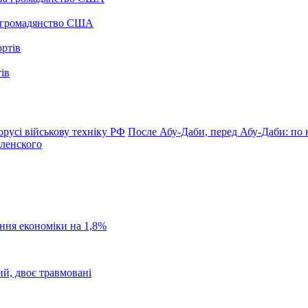
а громадянство США
ів
русі військову техніку РФ
После Абу-Даби, перед Абу-Даби: по
еленского
ання економіки на 1,8%
ий, двоє травмовані