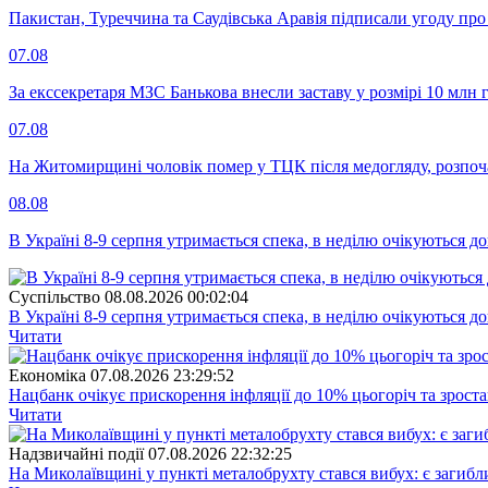
Пакистан, Туреччина та Саудівська Аравія підписали угоду пр
07.08
За екссекретаря МЗС Банькова внесли заставу у розмірі 10 млн 
07.08
На Житомирщині чоловік помер у ТЦК після медогляду, розпоч
08.08
В Україні 8-9 серпня утримається спека, в неділю очікуються до
Суспiльство
08.08.2026 00:02:04
В Україні 8-9 серпня утримається спека, в неділю очікуються до
Читати
Економіка
07.08.2026 23:29:52
Нацбанк очікує прискорення інфляції до 10% цьогоріч та зрост
Читати
Надзвичайні події
07.08.2026 22:32:25
На Миколаївщині у пункті металобрухту стався вибух: є загибл