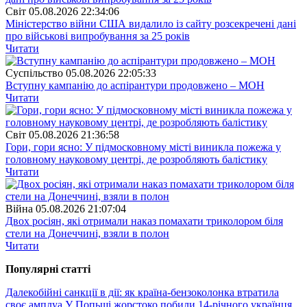
Свiт
05.08.2026 22:34:06
Міністерство війни США видалило із сайту розсекречені дані
про військові випробування за 25 років
Читати
Суспiльство
05.08.2026 22:05:33
Вступну кампанію до аспірантури продовжено – МОН
Читати
Свiт
05.08.2026 21:36:58
Гори, гори ясно: У підмосковному місті виникла пожежа у
головному науковому центрі, де розробляють балістику
Читати
Війна
05.08.2026 21:07:04
Двох росіян, які отримали наказ помахати триколором біля
стели на Донеччині, взяли в полон
Читати
Популярнi статтi
Далекобійні санкції в дії: як країна-бензоколонка втратила
своє амплуа
У Попьщі жорстоко побили 14-річного українця