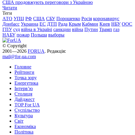
США продовжують переговори з Україною
Читати
Теги
АТО
УПЦ
РФ
США
СБУ
Порошенко
Росія
коронавирус
Донбасс
Украина
ЕС
ДТП
Рада
Крым
Кабмин
Киев
НБУ
ООС
ГПУ
суд
війна в Україні
санкции
війна
Путин
Трамп
газ
НАБУ
пожар
Польша
выборы
© Copyright
2001—2026
FORUA
. Редакція:
mail@for-ua.com
Головне
Рейтинги
Точка зору
Енергетика
Інтерв’ю
Столиця
Дайджест
TOP For UA
Суспiльство
Культура
Світ
Економіка
Політика