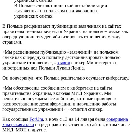
В Польше считают попыткой дестабилизации
«заявления» на польском на атакованных
украинских сайтах
В Польше расценивают публикацию заявлениях на сайтах
правительственных ведомств Украины на польском языке как
очередную попытку дестабилизировать отношения между
странами.
«Мы расцениваем публикацию «заявлений» на польском
языке как очередную попытку дестабилизировать польско-
украинские отношения», -
заявил
спикер Министерства
иностранных дел Польши Лукаш Ясина.
Он подчеркнул, что Польша решительно осуждает кибератаку.
«Мы обеспокоены сообщением о кибератаке на сайты
правительства Украины, включая МИД Украины. Мы
решительно осуждаем все действия, которые приводят к
распространению дезинформации и нарушению работы
государственных учреждений», - отметил спикер.
Как сообщал
ForUm
, в ночь с 13 на 14 января была
совершена
хакерская атака
на ряд правительственных сайтов, в том числе
МИД, МОН и другие.