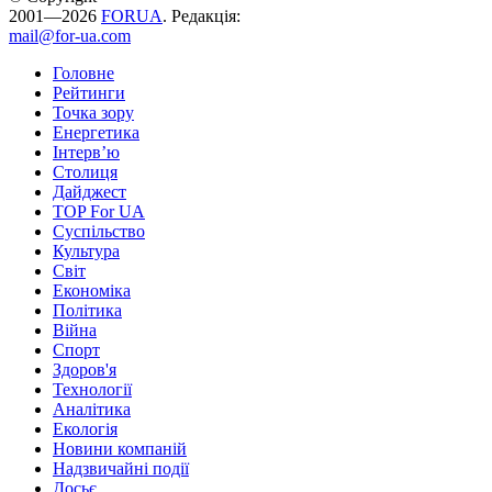
2001—2026
FORUA
. Редакція:
mail@for-ua.com
Головне
Рейтинги
Точка зору
Енергетика
Інтерв’ю
Столиця
Дайджест
TOP For UA
Суспiльство
Культура
Світ
Економіка
Політика
Війна
Спорт
Здоров'я
Технології
Аналітика
Екологія
Новини компаній
Надзвичайні події
Досьє