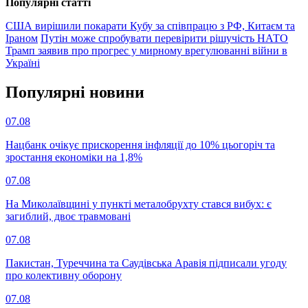
Популярнi статтi
США вирішили покарати Кубу за співпрацю з РФ, Китаєм та
Іраном
Путін може спробувати перевірити рішучість НАТО
Трамп заявив про прогрес у мирному врегулюванні війни в
Україні
Популярнi новини
07.08
Нацбанк очікує прискорення інфляції до 10% цьогоріч та
зростання економіки на 1,8%
07.08
На Миколаївщині у пункті металобрухту стався вибух: є
загиблий, двоє травмовані
07.08
Пакистан, Туреччина та Саудівська Аравія підписали угоду
про колективну оборону
07.08