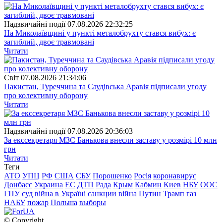
Надзвичайні події
07.08.2026 22:32:25
На Миколаївщині у пункті металобрухту стався вибух: є
загиблий, двоє травмовані
Читати
Свiт
07.08.2026 21:34:06
Пакистан, Туреччина та Саудівська Аравія підписали угоду
про колективну оборону
Читати
Надзвичайні події
07.08.2026 20:36:03
За екссекретаря МЗС Банькова внесли заставу у розмірі 10 млн
грн
Читати
Теги
АТО
УПЦ
РФ
США
СБУ
Порошенко
Росія
коронавирус
Донбасс
Украина
ЕС
ДТП
Рада
Крым
Кабмин
Киев
НБУ
ООС
ГПУ
суд
війна в Україні
санкции
війна
Путин
Трамп
газ
НАБУ
пожар
Польша
выборы
© Copyright