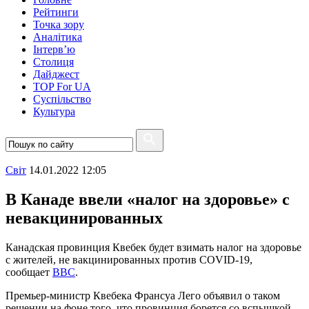
Рейтинги
Точка зору
Аналітика
Інтерв’ю
Столиця
Дайджест
TOP For UA
Суспiльство
Культура
Свiт
14.01.2022 12:05
В Канаде ввели «налог на здоровье» с
невакцинированных
Канадская провинция Квебек будет взимать налог на здоровье
с жителей, не вакцинированных против COVID-19,
сообщает
BBC
.
Премьер-министр Квебека Франсуа Лего объявил о таком
решении на фоне того, что провинция борется со вспышкой