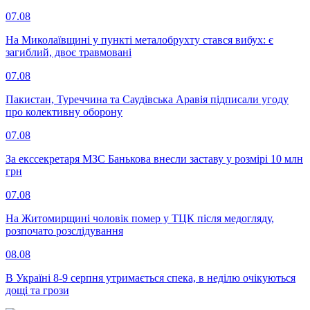
07.08
На Миколаївщині у пункті металобрухту стався вибух: є
загиблий, двоє травмовані
07.08
Пакистан, Туреччина та Саудівська Аравія підписали угоду
про колективну оборону
07.08
За екссекретаря МЗС Банькова внесли заставу у розмірі 10 млн
грн
07.08
На Житомирщині чоловік помер у ТЦК після медогляду,
розпочато розслідування
08.08
В Україні 8-9 серпня утримається спека, в неділю очікуються
дощі та грози