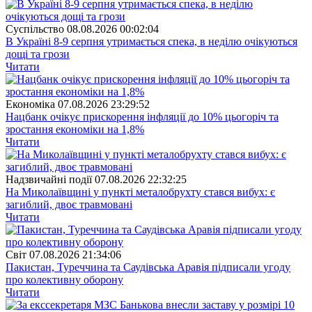
Суспiльство
08.08.2026 00:02:04
В Україні 8-9 серпня утримається спека, в неділю очікуються
дощі та грози
Читати
Економіка
07.08.2026 23:29:52
Нацбанк очікує прискорення інфляції до 10% цьогоріч та
зростання економіки на 1,8%
Читати
Надзвичайні події
07.08.2026 22:32:25
На Миколаївщині у пункті металобрухту стався вибух: є
загиблий, двоє травмовані
Читати
Свiт
07.08.2026 21:34:06
Пакистан, Туреччина та Саудівська Аравія підписали угоду
про колективну оборону
Читати