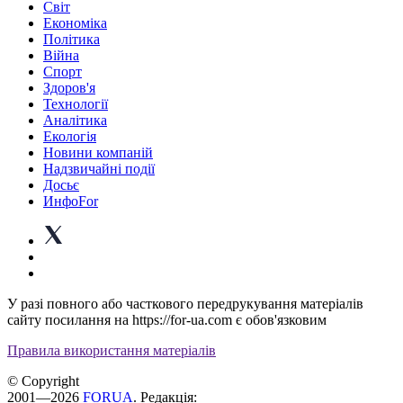
Світ
Економіка
Політика
Війна
Спорт
Здоров'я
Технології
Аналітика
Екологія
Новини компаній
Надзвичайні події
Досьє
ИнфоFor
У разі повного або часткового передрукування матеріалів
сайту посилання на https://for-ua.com є обов'язковим
Правила використання матеріалів
© Copyright
2001—2026
FORUA
. Редакція: