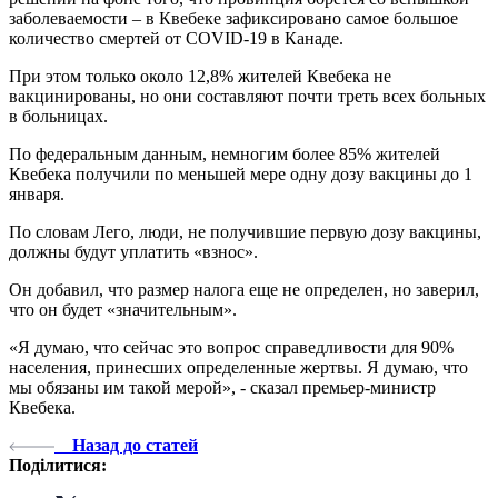
заболеваемости – в Квебеке зафиксировано самое большое
количество смертей от COVID-19 в Канаде.
При этом только около 12,8% жителей Квебека не
вакцинированы, но они составляют почти треть всех больных
в больницах.
По федеральным данным, немногим более 85% жителей
Квебека получили по меньшей мере одну дозу вакцины до 1
января.
По словам Лего, люди, не получившие первую дозу вакцины,
должны будут уплатить «взнос».
Он добавил, что размер налога еще не определен, но заверил,
что он будет «значительным».
«Я думаю, что сейчас это вопрос справедливости для 90%
населения, принесших определенные жертвы. Я думаю, что
мы обязаны им такой мерой», - сказал премьер-министр
Квебека.
Назад до статей
Поділитися: