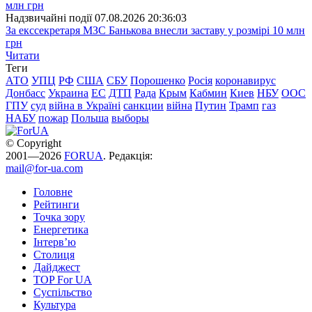
Надзвичайні події
07.08.2026 20:36:03
За екссекретаря МЗС Банькова внесли заставу у розмірі 10 млн
грн
Читати
Теги
АТО
УПЦ
РФ
США
СБУ
Порошенко
Росія
коронавирус
Донбасс
Украина
ЕС
ДТП
Рада
Крым
Кабмин
Киев
НБУ
ООС
ГПУ
суд
війна в Україні
санкции
війна
Путин
Трамп
газ
НАБУ
пожар
Польша
выборы
© Copyright
2001—2026
FORUA
. Редакція:
mail@for-ua.com
Головне
Рейтинги
Точка зору
Енергетика
Інтерв’ю
Столиця
Дайджест
TOP For UA
Суспiльство
Культура