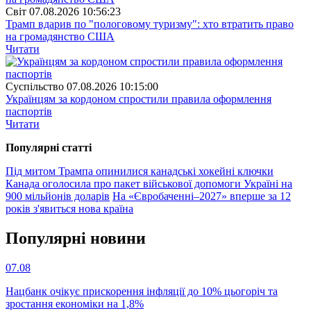
Свiт
07.08.2026 10:56:23
Трамп вдарив по "пологовому туризму": хто втратить право
на громадянство США
Читати
Суспiльство
07.08.2026 10:15:00
Українцям за кордоном спростили правила оформлення
паспортів
Читати
Популярнi статтi
Під митом Трампа опинилися канадські хокейні ключки
Канада оголосила про пакет військової допомоги Україні на
900 мільйонів доларів
На «Євробаченні–2027» вперше за 12
років з'явиться нова країна
Популярнi новини
07.08
Нацбанк очікує прискорення інфляції до 10% цьогоріч та
зростання економіки на 1,8%