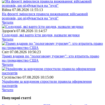
Війна
07.08.2026 11:55:13
На фронті змінилися правила виживання: військовий
розповів, що відбувається на "нулі"
Читати
Здоров'я
07.08.2026 11:14:57
Солодощі, які варто їсти щодня, назвали медики
Читати
Свiт
07.08.2026 10:56:23
Трамп вдарив по "пологовому туризму": хто втратить право
на громадянство США
Читати
Суспiльство
07.08.2026 10:15:00
Українцям за кордоном спростили правила оформлення
паспортів
Читати
Популярнi статтi