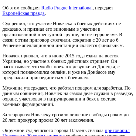
Об этом сообщает
Radio Prague International
, передает
Европейская правда
.
Суд решил, что участие Новачека в боевых действиях не
доказано, и признал его виновным в участии в
организованной преступной группе, но не терроризме. В
связи с этим приговор смягчили, сократив с 20 лет до 6.
Решение апелляционной инстанции является финальным.
Новачек признал, что в июне 2015 года ездил на восток
Украины, но участие в боевых действиях отрицает. Он
рассказывает, что якобы поехал к девушке из Донецка, с
которой познакомился онлайн, и уже на Донбассе ему
предложили присоединиться к боевикам.
Мужчина утверждает, что работал поваром для заработка. По
данным обвинения, Новачек на самом деле служил в разведке,
охране, участвовал в патрулировании и боях в составе
военных формирований.
За терроризм Новачеку грозило лишение свободы сроком до
26 лет; прокурор просил 20 лет заключения.
Окружной суд чешского города Пльзень сначала
приговорил
Новачека к 20 годам лишения
свободы в колонии строгого