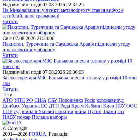
Надзвичайні події
07.08.2026 22:32:25
На Миколаївщині у пункті металобрухту стався вибух: є
загиблий, двоє травмовані
Читати
Свiт
07.08.2026 21:34:06
Пакистан, Туреччина та Саудівська Аравія підписали угоду
про колективну оборону
Читати
Надзвичайні події
07.08.2026 20:36:03
За екссекретаря МЗС Банькова внесли заставу у розмірі 10 млн
грн
Читати
Теги
АТО
УПЦ
РФ
США
СБУ
Порошенко
Росія
коронавирус
Донбасс
Украина
ЕС
ДТП
Рада
Крым
Кабмин
Киев
НБУ
ООС
ГПУ
суд
війна в Україні
санкции
війна
Путин
Трамп
газ
НАБУ
пожар
Польша
выборы
© Copyright
2001—2026
FORUA
. Редакція:
mail@for-ua.com