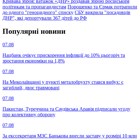
Кривава зброя: ватажок «ДНР» роздавав зброю російським
політикам та пропагандистам
Порошенко та Єрмак потрапили
до одного "геноцидного" списку
СБУ викрила "посадовців
ДНР", які депортували 367 дітей до РФ
Популярнi новини
07.08
Нацбанк очікує прискорення інфляції до 10% цьогоріч та
зростання економіки на 1,8%
07.08
На Миколаївщині у пункті металобрухту стався вибух: є
загиблий, двоє травмовані
07.08
Пакистан, Туреччина та Саудівська Аравія підписали угоду
про колективну оборону
07.08
За екссекретаря МЗС Банькова внесли заставу у розмірі 10 млн