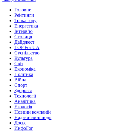
Головне
Рейтинги
Точка зору
Енергетика
Інтерв’ю
Столиця
Дайджест
TOP For UA
Суспiльство
Культура
Світ
Економіка
Політика
Війна
Спорт
Здоров'я
Технології
Аналітика
Екологія
Новини компаній
Надзвичайні події
Досьє
ИнфоFor