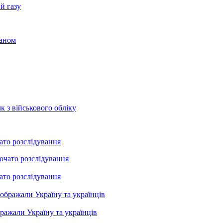
й газу
раном
к з військового обліку
ато розслідування
ато розслідування
бражали Україну та українців