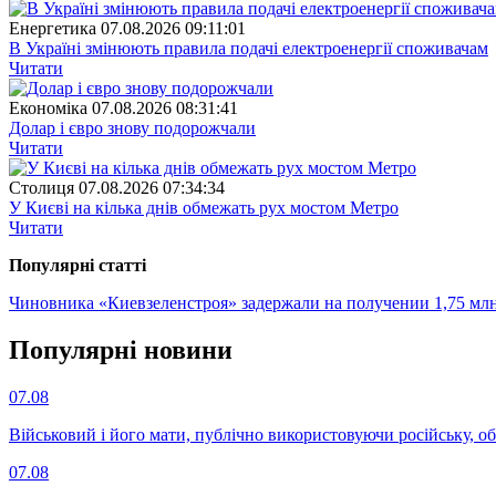
Енергетика
07.08.2026 09:11:01
В Україні змінюють правила подачі електроенергії споживачам
Читати
Економіка
07.08.2026 08:31:41
Долар і євро знову подорожчали
Читати
Столиця
07.08.2026 07:34:34
У Києві на кілька днів обмежать рух мостом Метро
Читати
Популярнi статтi
Чиновника «Киевзеленстроя» задержали на получении 1,75 млн
Популярнi новини
07.08
Військовий і його мати, публічно використовуючи російську, о
07.08