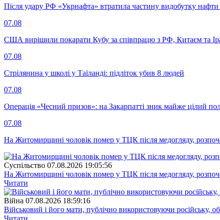
Після удару РФ «Укрнафта» втратила частину видобутку нафти 
07.08
США вирішили покарати Кубу за співпрацю з РФ, Китаєм та І
07.08
Стрілянина у школі у Таїланді: підліток убив 8 людей
07.08
Операція «Чесний призов»: на Закарпатті зник майже цілий пол
07.08
На Житомирщині чоловік помер у ТЦК після медогляду, розпоч
Суспiльство
07.08.2026 19:05:56
На Житомирщині чоловік помер у ТЦК після медогляду, розпоч
Читати
Війна
07.08.2026 18:59:16
Військовий і його мати, публічно використовуючи російську, о
Читати