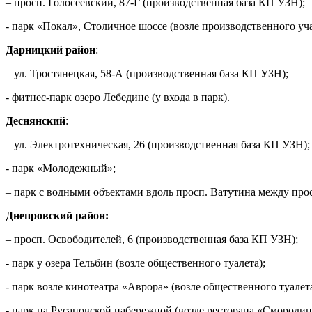
– просп. Голосеевский, 87-Г (производственная база КП УЗН);
- парк «Покал», Столичное шоссе (возле производственного уч
Дарницкий район
:
– ул. Тростянецкая, 58-А (производственная база КП УЗН);
- фитнес-парк озеро Лебедине (у входа в парк).
Деснянский
:
– ул. Электротехническая, 26 (производственная база КП УЗН);
- парк «Молодежный»;
– парк с водными объектами вдоль просп. Ватутина между просп
Днепровский район:
– просп. Освободителей, 6 (производственная база КП УЗН);
- парк у озера Тельбин (возле общественного туалета);
- парк возле кинотеатра «Аврора» (возле общественного туалета
- парк на Русановской набережной (возле ресторана «Смородин