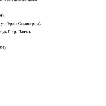
Н);
 ул. Героев Сталинграда);
к ул. Петра Панча).
ЗН);