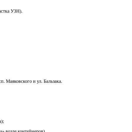
астка УЗН).
. Маяковского и ул. Бальзака.
);
а» возле контейнеров).