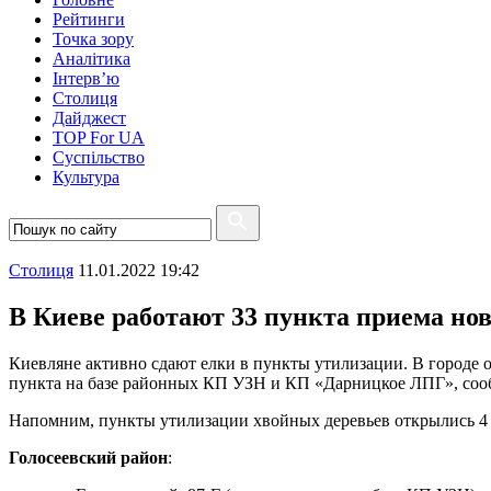
Рейтинги
Точка зору
Аналітика
Інтерв’ю
Столиця
Дайджест
TOP For UA
Суспiльство
Культура
Столиця
11.01.2022 19:42
В Киеве работают 33 пункта приема нов
Киевляне активно сдают елки в пункты утилизации. В городе 
пункта на базе районных КП УЗН и КП «Дарницкое ЛПГ», со
Напомним, пункты утилизации хвойных деревьев открылись 4 янв
Голосеевский район
: