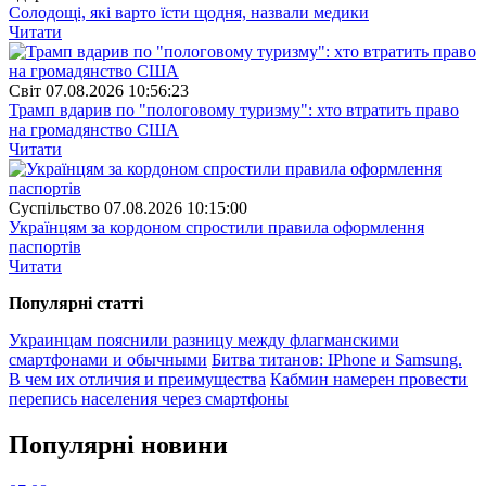
Солодощі, які варто їсти щодня, назвали медики
Читати
Свiт
07.08.2026 10:56:23
Трамп вдарив по "пологовому туризму": хто втратить право
на громадянство США
Читати
Суспiльство
07.08.2026 10:15:00
Українцям за кордоном спростили правила оформлення
паспортів
Читати
Популярнi статтi
Украинцам пояснили разницу между флагманскими
смартфонами и обычными
Битва титанов: IPhone и Samsung.
В чем их отличия и преимущества
Кабмин намерен провести
перепись населения через смартфоны
Популярнi новини