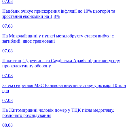
07.08
Нацбанк очікує прискорення інфляції до 10% цьогоріч та
зростання економіки на 1,8%
07.08
На Миколаївщині у пункті металобрухту стався вибух: є
загиблий, двоє травмовані
07.08
Пакистан, Туреччина та Саудівська Аравія підписали угоду
про колективну оборону
07.08
За екссекретаря МЗС Банькова внесли заставу у розмірі 10 млн
грн
07.08
На Житомирщині чоловік помер у ТЦК після медогляду,
розпочато розслідування
08.08