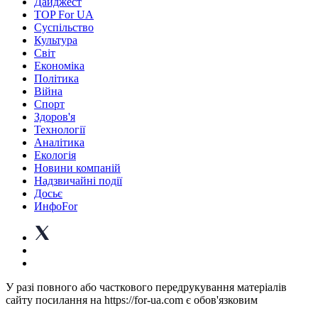
Дайджест
TOP For UA
Суспiльство
Культура
Світ
Економіка
Політика
Війна
Спорт
Здоров'я
Технології
Аналітика
Екологія
Новини компаній
Надзвичайні події
Досьє
ИнфоFor
У разі повного або часткового передрукування матеріалів
сайту посилання на https://for-ua.com є обов'язковим