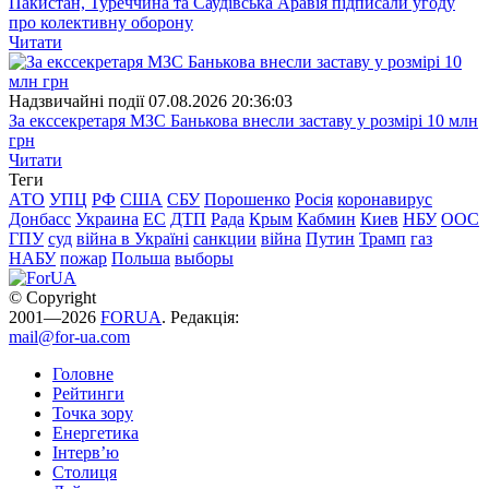
Пакистан, Туреччина та Саудівська Аравія підписали угоду
про колективну оборону
Читати
Надзвичайні події
07.08.2026 20:36:03
За екссекретаря МЗС Банькова внесли заставу у розмірі 10 млн
грн
Читати
Теги
АТО
УПЦ
РФ
США
СБУ
Порошенко
Росія
коронавирус
Донбасс
Украина
ЕС
ДТП
Рада
Крым
Кабмин
Киев
НБУ
ООС
ГПУ
суд
війна в Україні
санкции
війна
Путин
Трамп
газ
НАБУ
пожар
Польша
выборы
© Copyright
2001—2026
FORUA
. Редакція:
mail@for-ua.com
Головне
Рейтинги
Точка зору
Енергетика
Інтерв’ю
Столиця