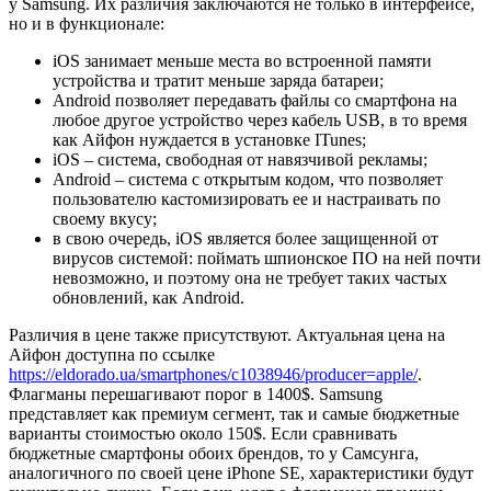
у Samsung. Их различия заключаются не только в интерфейсе,
но и в функционале:
iOS занимает меньше места во встроенной памяти
устройства и тратит меньше заряда батареи;
Android позволяет передавать файлы со смартфона на
любое другое устройство через кабель USB, в то время
как Айфон нуждается в установке ITunes;
iOS – система, свободная от навязчивой рекламы;
Android – система с открытым кодом, что позволяет
пользователю кастомизировать ее и настраивать по
своему вкусу;
в свою очередь, iOS является более защищенной от
вирусов системой: поймать шпионское ПО на ней почти
невозможно, и поэтому она не требует таких частых
обновлений, как Android.
Различия в цене также присутствуют. Актуальная цена на
Айфон доступна по ссылке
https://eldorado.ua/smartphones/c1038946/producer=apple/
.
Флагманы перешагивают порог в 1400$. Samsung
представляет как премиум сегмент, так и самые бюджетные
варианты стоимостью около 150$. Если сравнивать
бюджетные смартфоны обоих брендов, то у Самсунга,
аналогичного по своей цене iPhone SE, характеристики будут