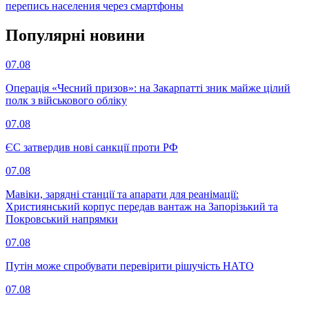
перепись населения через смартфоны
Популярнi новини
07.08
Операція «Чесний призов»: на Закарпатті зник майже цілий
полк з військового обліку
07.08
ЄС затвердив нові санкції проти РФ
07.08
Мавіки, зарядні станції та апарати для реанімації:
Християнський корпус передав вантаж на Запорізький та
Покровський напрямки
07.08
Путін може спробувати перевірити рішучість НАТО
07.08