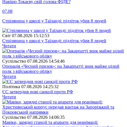
Навіщо Токаєву свій голова ФІДЕ?
07.08
Стрілянина у школі у Таїланді: підліток убив 8 людей
Свiт
07.08.2026 15:12:53
Стрілянина у школі у Таїланді: підліток убив 8 людей
Читати
Суспiльство
07.08.2026 14:54:46
Операція «Чесний призов»: на Закарпатті зник майже цілий
полк з військового обліку
Читати
Полiтика
07.08.2026 14:25:32
ЄС затвердив нові санкції проти РФ
Читати
Суспiльство
07.08.2026 14:06:35
Мавіки, зарядні станції та апарати для реанімації: