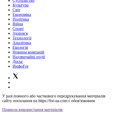
Суспiльство
Культура
Світ
Економіка
Політика
Війна
Спорт
Здоров'я
Технології
Аналітика
Екологія
Новини компаній
Надзвичайні події
Досьє
ИнфоFor
У разі повного або часткового передрукування матеріалів
сайту посилання на https://for-ua.com є обов'язковим
Правила використання матеріалів