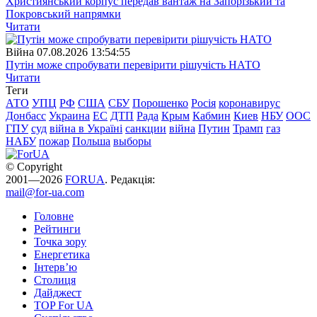
Християнський корпус передав вантаж на Запорізький та
Покровський напрямки
Читати
Війна
07.08.2026 13:54:55
Путін може спробувати перевірити рішучість НАТО
Читати
Теги
АТО
УПЦ
РФ
США
СБУ
Порошенко
Росія
коронавирус
Донбасс
Украина
ЕС
ДТП
Рада
Крым
Кабмин
Киев
НБУ
ООС
ГПУ
суд
війна в Україні
санкции
війна
Путин
Трамп
газ
НАБУ
пожар
Польша
выборы
© Copyright
2001—2026
FORUA
. Редакція:
mail@for-ua.com
Головне
Рейтинги
Точка зору
Енергетика
Інтерв’ю
Столиця
Дайджест
TOP For UA