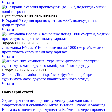
Читати
Суспiльство
07.08.2026 00:04:03
В Україні 7 серпня прогнозують до +38°, подекуди - значні
дощі та грози
Читати
Здоров'я
06.08.2026 23:33:25
Лихоманка Ебола: У Конго вже понад 1800 смертей, медики
протестують через невиплату зарплат
Читати
Спорт
06.08.2026 23:03:11
Жіноча Ліга чемпіонів: Українські футбольні арбітрині
судитимуть матчі другого кваліфікаційного раунду
Читати
Популярнi статтi
Украинцам пояснили разницу между флагманскими
смартфонами и обычными
Битва титанов: IPhone и Samsung.
В чем их отличия и преимущества
Кабмин намерен провести