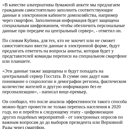
«В качестве альтернативы бумажной анкете мы предлагаем
гражданам самостоятельно заполнить соответствующие
данные в электронном кабинете домохозяйства, например
через смартфон. Заполненная информация будет защищена
специальным шифрованием, чтобы обезличить персональные
данные при передаче на центральный сервер», - отметил он.
По словам Кубива, для тех, кто не захочет или не сможет
самостоятельно ввести данные в электронной форме, будут
предлагать ответить на вопросы анкеты, которая будет у
представителей команды переписи на специальном смартфоне
или планшете.
«Эти данные также защищены и будут попадать на
центральный сервер Госстата. В сумме они дадут нам
понимание о социологии и демографии региона, фактическом
количестве жителей и другую информацию без ее
персонализации», - написал вице-премьер.
Он сообщил, что после анализа эффективности такого способа
можно будет провести не только перепись населения в 2020
году, но и перейти к следующему этапу - цифровизации
других подобных мероприятий - от электронных опросов по
важным вопросам до до выборов президента или Верховной
Рады через смартфон.