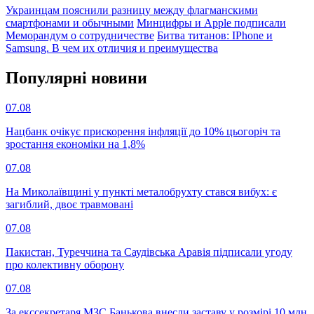
Украинцам пояснили разницу между флагманскими
смартфонами и обычными
Минцифры и Apple подписали
Меморандум о сотрудничестве
Битва титанов: IPhone и
Samsung. В чем их отличия и преимущества
Популярнi новини
07.08
Нацбанк очікує прискорення інфляції до 10% цьогоріч та
зростання економіки на 1,8%
07.08
На Миколаївщині у пункті металобрухту стався вибух: є
загиблий, двоє травмовані
07.08
Пакистан, Туреччина та Саудівська Аравія підписали угоду
про колективну оборону
07.08
За екссекретаря МЗС Банькова внесли заставу у розмірі 10 млн