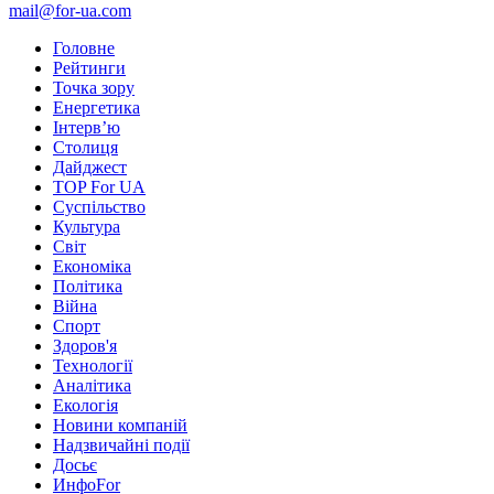
mail@for-ua.com
Головне
Рейтинги
Точка зору
Енергетика
Інтерв’ю
Столиця
Дайджест
TOP For UA
Суспiльство
Культура
Світ
Економіка
Політика
Війна
Спорт
Здоров'я
Технології
Аналітика
Екологія
Новини компаній
Надзвичайні події
Досьє
ИнфоFor