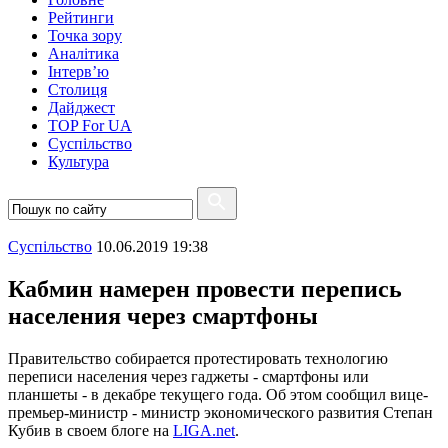
Рейтинги
Точка зору
Аналітика
Інтерв’ю
Столиця
Дайджест
TOP For UA
Суспiльство
Культура
Суспiльство
10.06.2019 19:38
Кабмин намерен провести перепись
населения через смартфоны
Правительство собирается протестировать технологию
переписи населения через гаджеты - смартфоны или
планшеты - в декабре текущего года. Об этом сообщил вице-
премьер-министр - министр экономического развития Степан
Кубив в своем блоге на
LIGA.net
.