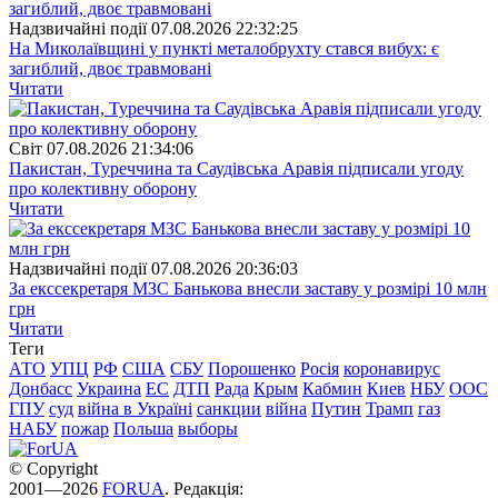
Надзвичайні події
07.08.2026 22:32:25
На Миколаївщині у пункті металобрухту стався вибух: є
загиблий, двоє травмовані
Читати
Свiт
07.08.2026 21:34:06
Пакистан, Туреччина та Саудівська Аравія підписали угоду
про колективну оборону
Читати
Надзвичайні події
07.08.2026 20:36:03
За екссекретаря МЗС Банькова внесли заставу у розмірі 10 млн
грн
Читати
Теги
АТО
УПЦ
РФ
США
СБУ
Порошенко
Росія
коронавирус
Донбасс
Украина
ЕС
ДТП
Рада
Крым
Кабмин
Киев
НБУ
ООС
ГПУ
суд
війна в Україні
санкции
війна
Путин
Трамп
газ
НАБУ
пожар
Польша
выборы
© Copyright
2001—2026
FORUA
. Редакція: