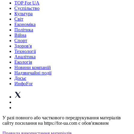
TOP For UA
Суспiльство
Культура
Світ
Економіка
Політика
Війна
Спорт
Здоров'я
Технології
Аналітика
Екологія
Новини компаній
Надзвичайні події
Досьє
ИнфоFor
У разі повного або часткового передрукування матеріалів
сайту посилання на https://for-ua.com є обов'язковим
Правила використання матеріалів