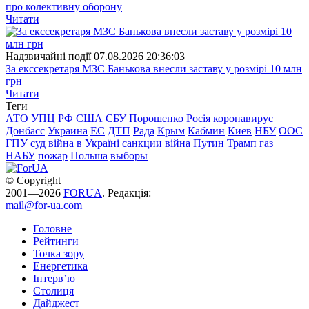
про колективну оборону
Читати
Надзвичайні події
07.08.2026 20:36:03
За екссекретаря МЗС Банькова внесли заставу у розмірі 10 млн
грн
Читати
Теги
АТО
УПЦ
РФ
США
СБУ
Порошенко
Росія
коронавирус
Донбасс
Украина
ЕС
ДТП
Рада
Крым
Кабмин
Киев
НБУ
ООС
ГПУ
суд
війна в Україні
санкции
війна
Путин
Трамп
газ
НАБУ
пожар
Польша
выборы
© Copyright
2001—2026
FORUA
. Редакція:
mail@for-ua.com
Головне
Рейтинги
Точка зору
Енергетика
Інтерв’ю
Столиця
Дайджест