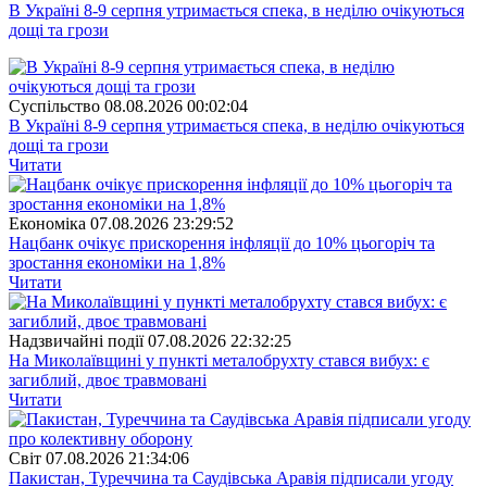
В Україні 8-9 серпня утримається спека, в неділю очікуються
дощі та грози
Суспiльство
08.08.2026 00:02:04
В Україні 8-9 серпня утримається спека, в неділю очікуються
дощі та грози
Читати
Економіка
07.08.2026 23:29:52
Нацбанк очікує прискорення інфляції до 10% цьогоріч та
зростання економіки на 1,8%
Читати
Надзвичайні події
07.08.2026 22:32:25
На Миколаївщині у пункті металобрухту стався вибух: є
загиблий, двоє травмовані
Читати
Свiт
07.08.2026 21:34:06
Пакистан, Туреччина та Саудівська Аравія підписали угоду