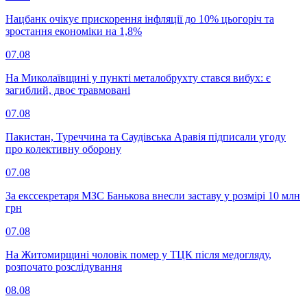
Нацбанк очікує прискорення інфляції до 10% цьогоріч та
зростання економіки на 1,8%
07.08
На Миколаївщині у пункті металобрухту стався вибух: є
загиблий, двоє травмовані
07.08
Пакистан, Туреччина та Саудівська Аравія підписали угоду
про колективну оборону
07.08
За екссекретаря МЗС Банькова внесли заставу у розмірі 10 млн
грн
07.08
На Житомирщині чоловік помер у ТЦК після медогляду,
розпочато розслідування
08.08