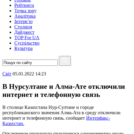
Рейтинги
Точка зору
Аналітика
Інтерв’ю
Столиця
Дайджест
TOP For UA
Суспiльство
Культура
Свiт
05.01.2022 14:23
В Нурсултане и Алма-Ате отключили
интернет и телефонную связь
В столице Казахстана Нур-Султане и городе
республиканского значения Алма-Ата в среду отключили
интернет и телефонную связь, сообщает
Интерфакс-
Казахстан.
Отключение произошло практически одномоментно около