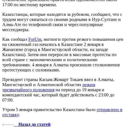
17:00 по местному времени.
Казахстанцы, которые находятся за рубежом, сообщают, что с
трудом могут связаться со своими родными в Нур-Султане и
Алма-Ате по телефонной связи и через популярные
мессенджеры.
Как сообщал
ForUm
, митинги против резкого повышения цен
на сжиженный газ начались в Казахстане 2 января в
Жанаозене (город в Мангистауской области, на западе
Казахстана). Затем они переросли в массовые протесты по
всей стране с экономическими и политическими
требованиями. 4 января в Алматы произошли столкновения
протестующих с силовиками.
Президент страны Касым-Жомарт Токаев ввел в Алматы,
Мангистауской и Алматинской областях
режим
чрезвычайного положения
на период до 19 января и
комендантский час, который будет действовать с 23:00 до
07:00.
Утром 5 января правительство Казахстана было
отправлено в
отставку
.
Назад до статей