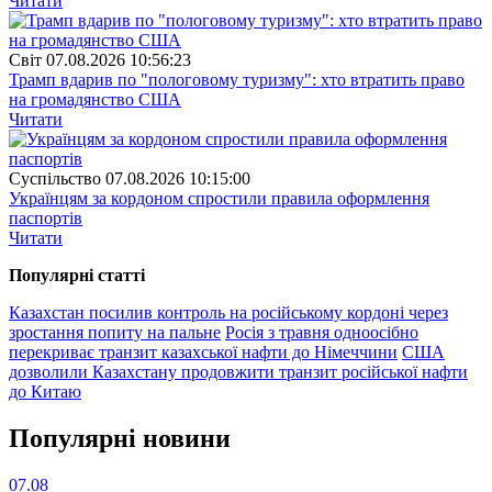
Читати
Свiт
07.08.2026 10:56:23
Трамп вдарив по "пологовому туризму": хто втратить право
на громадянство США
Читати
Суспiльство
07.08.2026 10:15:00
Українцям за кордоном спростили правила оформлення
паспортів
Читати
Популярнi статтi
Казахстан посилив контроль на російському кордоні через
зростання попиту на пальне
Росія з травня одноосібно
перекриває транзит казахської нафти до Німеччини
США
дозволили Казахстану продовжити транзит російської нафти
до Китаю
Популярнi новини
07.08