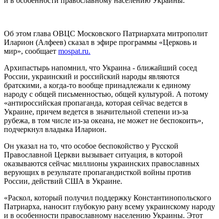
и в особенности православному населению Украины.
Об этом глава ОВЦС Московского Патриархата митрополит
Иларион (Алфеев) сказал в эфире программы «Церковь и
мир», сообщает
mospat.ru.
Архипастырь напомнил, что Украина - ближайший сосед
России, украинский и российский народы являются
братскими, а когда-то вообще принадлежали к единому
народу с общей письменностью, общей культурой. А потому
«антироссийская пропаганда, которая сейчас ведется в
Украине, причем ведется в значительной степени из-за
рубежа, в том числе из-за океана, не может не беспокоить»,
подчеркнул владыка Иларион.
Он указал на то, что особое беспокойство у Русской
Православной Церкви вызывает ситуация, в которой
оказываются сейчас миллионы украинских православных
верующих в результате пропагандисткой войны против
России, действий США в Украине.
«Раскол, который получил поддержку Константинопольского
Патриарха, наносит глубокую рану всему украинскому народу
и в особенности православному населению Украины. Этот