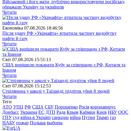
Військовий і його мати, публічно використовуючи російську,
ображали Україну та українців
Читати
Економіка
07.08.2026 18:46:56
Після удару РФ «Укрнафта» втратила частину видобутку
нафти й газу
Читати
Свiт
07.08.2026 15:51:13
США вирішили покарати Кубу за співпрацю з РФ, Китаєм та
Іраном
Читати
Свiт
07.08.2026 15:12:53
Стрілянина у школі у Таїланді: підліток убив 8 людей
Читати
Теги
АТО
УПЦ
РФ
США
СБУ
Порошенко
Росія
коронавирус
Донбасс
Украина
ЕС
ДТП
Рада
Крым
Кабмин
Киев
НБУ
ООС
ГПУ
суд
війна в Україні
санкции
війна
Путин
Трамп
газ
НАБУ
пожар
Польша
выборы