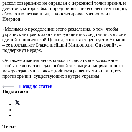
раскол совершенно не оправдан с церковной точки зрения, и
действия, которые были предприняты по его легитимизации,
абсолютно незаконны», – констатировал митрополит
Иларион.
«Молимся о преодолении этого разделения, о том, чтобы
украинские православные верующие воссоединились в лоне
единой канонической Церкви, которая существует в Украине,
– ее возглавляет Блаженнейший Митрополит Онуфрий», –
подчеркнул иерарх.
Он также отметил необходимость сделать все возможное,
чтобы не допустить дальнейшей эскалации напряженности
между странами, а также добиться решения мирным путем
противоречий, существующих внутри Украины.
Назад до статей
Поділитися:
Теги: