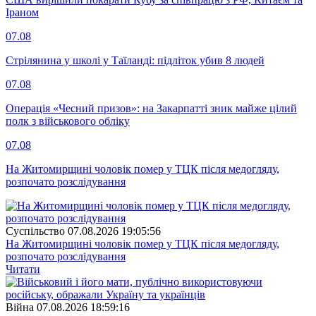
Іраном
07.08
Стрілянина у школі у Таїланді: підліток убив 8 людей
07.08
Операція «Чесний призов»: на Закарпатті зник майже цілий
полк з військового обліку
07.08
На Житомирщині чоловік помер у ТЦК після медогляду,
розпочато розслідування
Суспiльство
07.08.2026 19:05:56
На Житомирщині чоловік помер у ТЦК після медогляду,
розпочато розслідування
Читати
Війна
07.08.2026 18:59:16