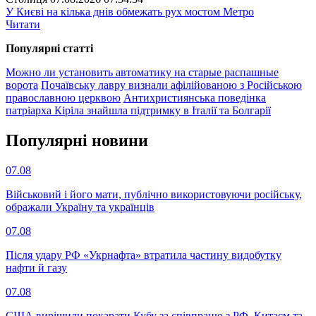
У Києві на кілька днів обмежать рух мостом Метро
Читати
Популярнi статтi
Можно ли установить автоматику на старые распашные
ворота
Почаївську лавру визнали афілійованою з Російською
православною церквою
Антихристиянська поведінка
патріарха Кіріла знайшла підтримку в Італії та Болгарії
Популярнi новини
07.08
Військовий і його мати, публічно використовуючи російську,
ображали Україну та українців
07.08
Після удару РФ «Укрнафта» втратила частину видобутку
нафти й газу
07.08
США вирішили покарати Кубу за співпрацю з РФ, Китаєм та