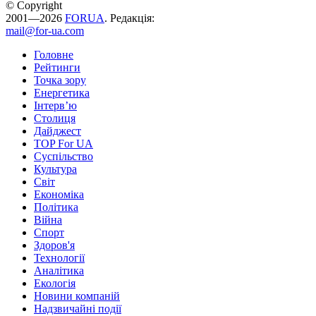
© Copyright
2001—2026
FORUA
. Редакція:
mail@for-ua.com
Головне
Рейтинги
Точка зору
Енергетика
Інтерв’ю
Столиця
Дайджест
TOP For UA
Суспiльство
Культура
Світ
Економіка
Політика
Війна
Спорт
Здоров'я
Технології
Аналітика
Екологія
Новини компаній
Надзвичайні події