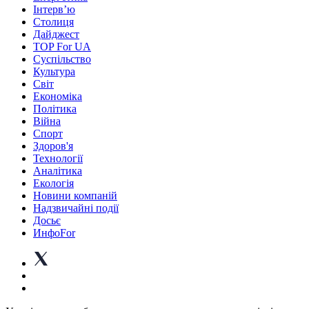
Інтерв’ю
Столиця
Дайджест
TOP For UA
Суспiльство
Культура
Світ
Економіка
Політика
Війна
Спорт
Здоров'я
Технології
Аналітика
Екологія
Новини компаній
Надзвичайні події
Досьє
ИнфоFor