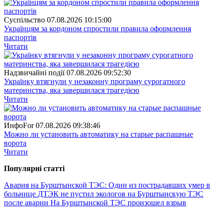
Суспiльство
07.08.2026 10:15:00
Українцям за кордоном спростили правила оформлення
паспортів
Читати
Надзвичайні події
07.08.2026 09:52:30
Українку втягнули у незаконну програму сурогатного
материнства, яка завершилася трагедією
Читати
ИнфоFor
07.08.2026 09:38:46
Можно ли установить автоматику на старые распашные
ворота
Читати
Популярнi статтi
Авария на Бурштынской ТЭС: Один из пострадавших умер в
больнице
ДТЭК не пустил экологов на Бурштынскую ТЭС
после аварии
На Бурштынской ТЭС произошел взрыв