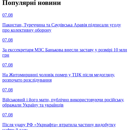
Популярнi новини
07.08
Пакистан, Туреччина та Саудівська Аравія підписали угоду
про колективну оборону
07.08
За екссекретаря МЗС Банькова внесли заставу у розмірі 10 млн
грн
07.08
На Житомирщині чоловік помер у ТЦК після медогляду,
розпочато розслідування
07.08
Військовий і його мати, публічно використовуючи російську,
ображали Україну та українців
07.08
Після удару РФ «Укрнафта» втратила частину видобутку
нафти й газу