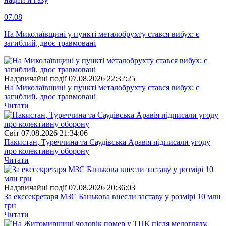
07.08
На Миколаївщині у пункті металобрухту стався вибух: є
загиблий, двоє травмовані
Надзвичайні події
07.08.2026 22:32:25
На Миколаївщині у пункті металобрухту стався вибух: є
загиблий, двоє травмовані
Читати
Свiт
07.08.2026 21:34:06
Пакистан, Туреччина та Саудівська Аравія підписали угоду
про колективну оборону
Читати
Надзвичайні події
07.08.2026 20:36:03
За екссекретаря МЗС Банькова внесли заставу у розмірі 10 млн
грн
Читати