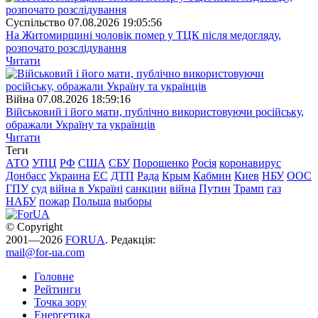
Суспiльство
07.08.2026 19:05:56
На Житомирщині чоловік помер у ТЦК після медогляду,
розпочато розслідування
Читати
Війна
07.08.2026 18:59:16
Військовий і його мати, публічно використовуючи російську,
ображали Україну та українців
Читати
Теги
АТО
УПЦ
РФ
США
СБУ
Порошенко
Росія
коронавирус
Донбасс
Украина
ЕС
ДТП
Рада
Крым
Кабмин
Киев
НБУ
ООС
ГПУ
суд
війна в Україні
санкции
війна
Путин
Трамп
газ
НАБУ
пожар
Польша
выборы
© Copyright
2001—2026
FORUA
. Редакція:
mail@for-ua.com
Головне
Рейтинги
Точка зору
Енергетика