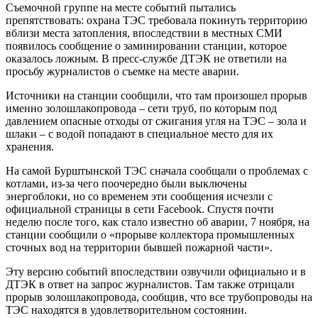
Съемочной группе на месте событий пытались
препятствовать: охрана ТЭС требовала покинуть территорию
вблизи места затопления, впоследствии в местных СМИ
появилось сообщение о заминировании станции, которое
оказалось ложным. В пресс-службе ДТЭК не ответили на
просьбу журналистов о съемке на месте аварии.
Источники на станции сообщили, что там произошел прорыв
именно золошлакопровода – сети труб, по которым под
давлением опасные отходы от сжигания угля на ТЭС – зола и
шлаки – с водой попадают в специальное место для их
хранения.
На самой Бурштынской ТЭС сначала сообщали о проблемах с
котлами, из-за чего поочередно были выключены
энергоблоки, но со временем эти сообщения исчезли с
официальной страницы в сети Facebook. Спустя почти
неделю после того, как стало известно об аварии, 7 ноября, на
станции сообщили о «прорыве коллектора промышленных
сточных вод на территории бывшей пожарной части».
Эту версию событий впоследствии озвучили официально и в
ДТЭК в ответ на запрос журналистов. Там также отрицали
прорыв золошлакопровода, сообщив, что все трубопроводы на
ТЭС находятся в удовлетворительном состоянии.