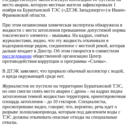
место аварии, которую местные жители зафиксировали 1
ноября на Бурштынской ТЭС («ДТЭК Западэнерго») в Ивано-
Франковской области.
При этом независимая химическая экспертиза обнаружила в
жидкости с места затопления превышение допустимой нормы
токсического элемента – мышьяка. На кадрах, снятых
журналистами, видно, что эту жидкость откачивали в
водохранилище рядом, соединенное с местной рекой, которая
дальше впадает в Днестр. Об этом говорится в совместном
расследовании
общественной организации Центр
противодействия коррупции и программы «Схемы».
В ДТЭК заявляют, что прорвало обычный коллектор с водой,
и вреда окружающей среде нет.
Журналистов не пустили на территорию Бурштынской ТЭС,
но они смогли снять место аварии с дрона – на кадрах видна
затопленная темной жидкостью территория, ориентировочная
площадь затопления – до 10 гектаров. Специалисты,
просмотревшие видео, говорят, что, вероятно, речь идет о
разрыве золошлакопровода, которым под давлением воды с
ТЭС должны откачивать опасные отходы на специальные
отвалы.