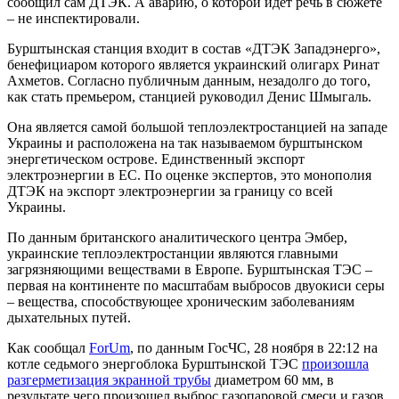
сообщил сам ДТЭК. А аварию, о которой идет речь в сюжете
– не инспектировали.
Бурштынская станция входит в состав «ДТЭК Западэнерго»,
бенефициаром которого является украинский олигарх Ринат
Ахметов. Согласно публичным данным, незадолго до того,
как стать премьером, станцией руководил Денис Шмыгаль.
Она является самой большой теплоэлектростанцией на западе
Украины и расположена на так называемом бурштынском
энергетическом острове. Единственный экспорт
электроэнергии в ЕС. По оценке экспертов, это монополия
ДТЭК на экспорт электроэнергии за границу со всей
Украины.
По данным британского аналитического центра Эмбер,
украинские теплоэлектростанции являются главными
загрязняющими веществами в Европе. Бурштынская ТЭС –
первая на континенте по масштабам выбросов двуокиси серы
– вещества, способствующее хроническим заболеваниям
дыхательных путей.
Как сообщал
ForUm
, по данным ГосЧС, 28 ноября в 22:12 на
котле седьмого энергоблока Бурштынской ТЭС
произошла
разгерметизация экранной трубы
диаметром 60 мм, в
результате чего произошел выброс газопаровой смеси и газов