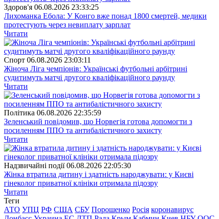
Здоров'я
06.08.2026 23:33:25
Лихоманка Ебола: У Конго вже понад 1800 смертей, медики
протестують через невиплату зарплат
Читати
Спорт
06.08.2026 23:03:11
Жіноча Ліга чемпіонів: Українські футбольні арбітрині
судитимуть матчі другого кваліфікаційного раунду
Читати
Полiтика
06.08.2026 22:35:59
Зеленський повідомив, що Норвегія готова допомогти з
посиленням ППО та антибалістичного захисту
Читати
Надзвичайні події
06.08.2026 22:05:30
Жінка втратила дитину і здатність народжувати: у Києві
гінеколог приватної клініки отримала підозру
Читати
Теги
АТО
УПЦ
РФ
США
СБУ
Порошенко
Росія
коронавирус
Донбасс
Украина
ЕС
ДТП
Рада
Крым
Кабмин
Киев
НБУ
ООС