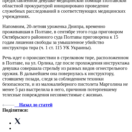
предоставленной девушке медицинской помощи Полтавской
областной прокуратурой инициировано проведение
служебных расследований в соответствующих медицинских
учреждениях.
Напомним, 20-летняя уроженка Днипра, временно
проживавшая в Полтаве, в сентябре этого года приговором
Октябрьского районного суда Полтавы приговорена к 15
годам лишения свободы за умышленное убийство
инструктора тира (ч. 1 ст. 115 УК Украины).
Речь идет о происшествии в стрелковом тире, расположенном
в Полтаве, на ул. Орлика, где после прохождения инструктажа
девушка совершала стрельбу из разных видов огнестрельного
оружия. В дальнейшем она повернулась к инструктору,
стоявшему позади, следя за соблюдением техники
безопасности, и из малокалиберного пистолета Марголина не
менее 5 раз выстрелила в него, причинив потерпевшему
телесные повреждения несовместимые с жизнью.
Назад до статей
Поділитися: