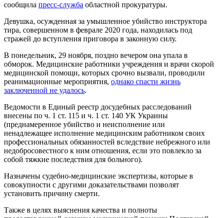
сообщила
пресс-служба
областной прокуратуры.
Девушка, осужденная за умышленное убийство инструктора
тира, совершенном в феврале 2020 года, находилась под
стражей до вступления приговора в законную силу.
В понедельник, 29 ноября, поздно вечером она упала в
обморок. Медицинские работники учреждения и врачи скорой
медицинской помощи, которых срочно вызвали, проводили
реанимационные мероприятия,
однако спасти жизнь
заключенной не удалось
.
Ведомости в Единый реестр досудебных расследований
внесены по ч. 1 ст. 115 и ч. 1 ст. 140 УК Украины
(преднамеренное убийство и неисполнение или
ненадлежащее исполнение медицинским работником своих
профессиональных обязанностей вследствие небрежного или
недобросовестного к ним отношения, если это повлекло за
собой тяжкие последствия для больного).
Назначены судебно-медицинские экспертизы, которые в
совокупности с другими доказательствами позволят
установить причину смерти.
Также в целях выяснения качества и полноты