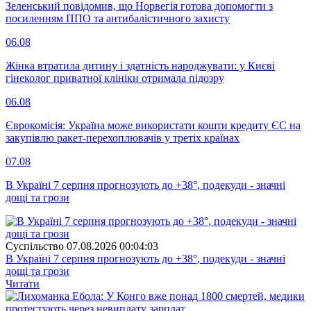
Зеленський повідомив, що Норвегія готова допомогти з
посиленням ППО та антибалістичного захисту
06.08
Жінка втратила дитину і здатність народжувати: у Києві
гінеколог приватної клініки отримала підозру
06.08
Єврокомісія: Україна може використати кошти кредиту ЄС на
закупівлю ракет-перехоплювачів у третіх країнах
07.08
В Україні 7 серпня прогнозують до +38°, подекуди - значні
дощі та грози
Суспiльство
07.08.2026 00:04:03
В Україні 7 серпня прогнозують до +38°, подекуди - значні
дощі та грози
Читати