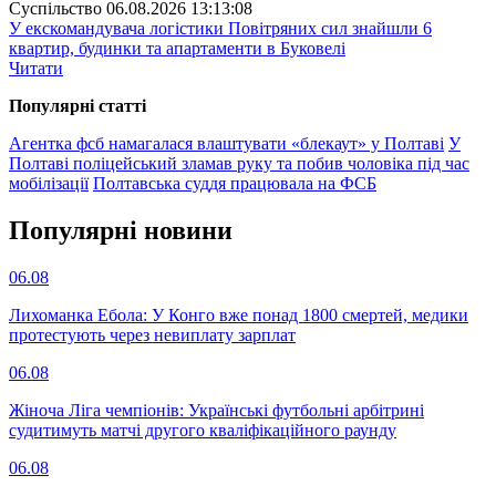
Суспiльство
06.08.2026 13:13:08
У екскомандувача логістики Повітряних сил знайшли 6
квартир, будинки та апартаменти в Буковелі
Читати
Популярнi статтi
Агентка фсб намагалася влаштувати «блекаут» у Полтаві
У
Полтаві поліцейський зламав руку та побив чоловіка під час
мобілізації
Полтавська суддя працювала на ФСБ
Популярнi новини
06.08
Лихоманка Ебола: У Конго вже понад 1800 смертей, медики
протестують через невиплату зарплат
06.08
Жіноча Ліга чемпіонів: Українські футбольні арбітрині
судитимуть матчі другого кваліфікаційного раунду
06.08