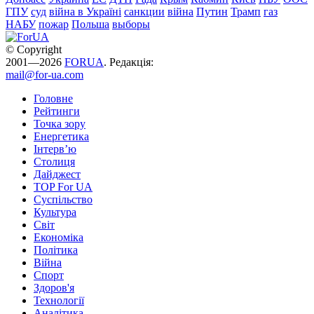
ГПУ
суд
війна в Україні
санкции
війна
Путин
Трамп
газ
НАБУ
пожар
Польша
выборы
© Copyright
2001—2026
FORUA
. Редакція:
mail@for-ua.com
Головне
Рейтинги
Точка зору
Енергетика
Інтерв’ю
Столиця
Дайджест
TOP For UA
Суспiльство
Культура
Світ
Економіка
Політика
Війна
Спорт
Здоров'я
Технології
Аналітика