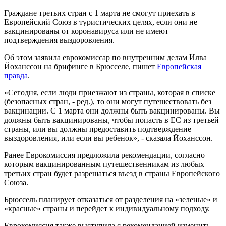
Граждане третьих стран с 1 марта не смогут приехать в
Европейский Союз в туристических целях, если они не
вакцинированы от коронавируса или не имеют
подтверждения выздоровления.
Об этом заявила еврокомиссар по внутренним делам Илва
Йоханссон на брифинге в Брюсселе, пишет
Европейская
правда
.
«Сегодня, если люди приезжают из страны, которая в списке
(безопасных стран, - ред.), то они могут путешествовать без
вакцинации. С 1 марта они должны быть вакцинированы. Вы
должны быть вакцинированы, чтобы попасть в ЕС из третьей
страны, или вы должны предоставить подтверждение
выздоровления, или если вы ребенок», - сказала Йоханссон.
Ранее Еврокомиссия предложила рекомендации, согласно
которым вакцинированным путешественникам из любых
третьих стран будет разрешаться въезд в страны Европейского
Союза.
Брюссель планирует отказаться от разделения на «зеленые» и
«красные» страны и перейдет к индивидуальному подходу.
Еврокомиссия также выступила с рекомендацией изменить