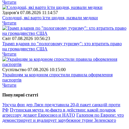
Читати
Здоров'я
07.08.2026 11:14:57
Солодощі, які варто їсти щодня, назвали медики
Читати
Свiт
07.08.2026 10:56:23
Трамп вдарив по "пологовому туризму": хто втратить право
на громадянство США
Читати
Суспiльство
07.08.2026 10:15:00
Українцям за кордоном спростили правила оформлення
паспортів
Читати
Популярнi статтi
Урсула фон дер Ляєн представила 20-й пакет санкцій проти
РФ
Путинская мечта де-факто в действии: какой подарок
агрессору делают Евросоюз и НАТО
Галопом по Европе: что
демонстрирует и вуалирует зарубежное турне Зеленского