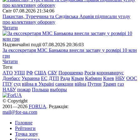
Свiт
07.08.2026 21:34:06
Пакистан, Туреччина та Саудівська Аравія підписали угоду
про колективну оборону
Читати
Надзвичайні події
07.08.2026 20:36:03
За екссекретаря МЗС Банькова внесли заставу у розмірі 10 млн
грн
Читати
Теги
АТО
УПЦ
РФ
США
СБУ
Порошенко
Росія
коронавирус
Донбасс
Украина
ЕС
ДТП
Рада
Крым
Кабмин
Киев
НБУ
ООС
ГПУ
суд
війна в Україні
санкции
війна
Путин
Трамп
газ
НАБУ
пожар
Польша
выборы
© Copyright
2001—2026
FORUA
. Редакція:
mail@for-ua.com
Головне
Рейтинги
Точка зору
Енергетика