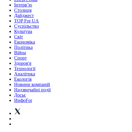
Інтерв’ю
Столиця
Дайджест
TOP For UA
Суспiльство
Культура
Світ
Економіка
Політика
Війна
Спорт
Здоров'я
Технології
Аналітика
Екологія
Новини компаній
Надзвичайні події
Досьє
ИнфоFor