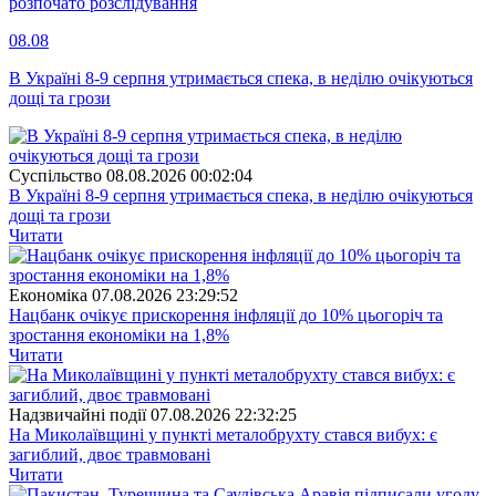
розпочато розслідування
08.08
В Україні 8-9 серпня утримається спека, в неділю очікуються
дощі та грози
Суспiльство
08.08.2026 00:02:04
В Україні 8-9 серпня утримається спека, в неділю очікуються
дощі та грози
Читати
Економіка
07.08.2026 23:29:52
Нацбанк очікує прискорення інфляції до 10% цьогоріч та
зростання економіки на 1,8%
Читати
Надзвичайні події
07.08.2026 22:32:25
На Миколаївщині у пункті металобрухту стався вибух: є
загиблий, двоє травмовані
Читати