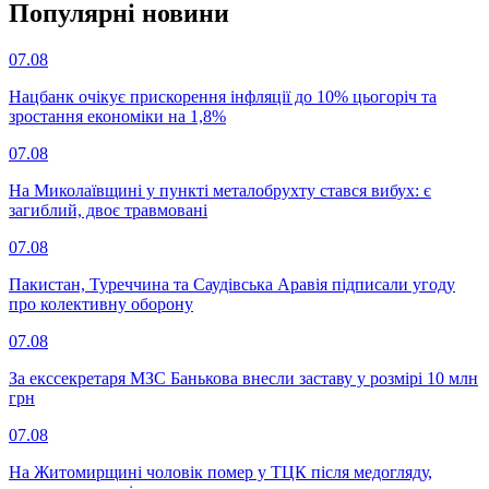
Популярнi новини
07.08
Нацбанк очікує прискорення інфляції до 10% цьогоріч та
зростання економіки на 1,8%
07.08
На Миколаївщині у пункті металобрухту стався вибух: є
загиблий, двоє травмовані
07.08
Пакистан, Туреччина та Саудівська Аравія підписали угоду
про колективну оборону
07.08
За екссекретаря МЗС Банькова внесли заставу у розмірі 10 млн
грн
07.08
На Житомирщині чоловік помер у ТЦК після медогляду,