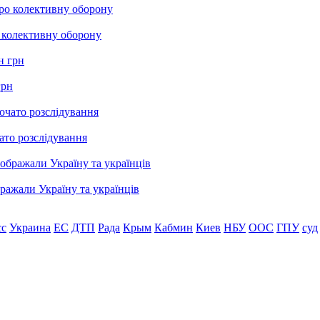
о колективну оборону
грн
ато розслідування
бражали Україну та українців
сс
Украина
ЕС
ДТП
Рада
Крым
Кабмин
Киев
НБУ
ООС
ГПУ
суд