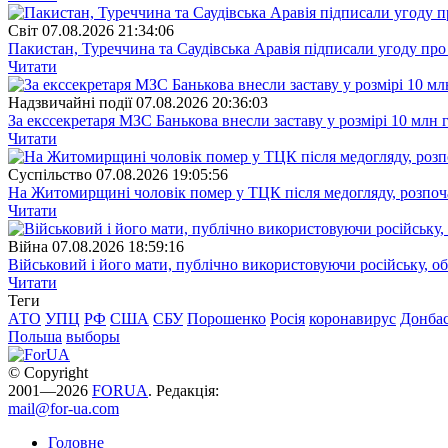
Свiт
07.08.2026 21:34:06
Пакистан, Туреччина та Саудівська Аравія підписали угоду пр
Читати
Надзвичайні події
07.08.2026 20:36:03
За екссекретаря МЗС Банькова внесли заставу у розмірі 10 млн 
Читати
Суспiльство
07.08.2026 19:05:56
На Житомирщині чоловік помер у ТЦК після медогляду, розпоч
Читати
Війна
07.08.2026 18:59:16
Військовий і його мати, публічно використовуючи російську, о
Читати
Теги
АТО
УПЦ
РФ
США
СБУ
Порошенко
Росія
коронавирус
Донба
Польша
выборы
© Copyright
2001—2026
FORUA
. Редакція:
mail@for-ua.com
Головне