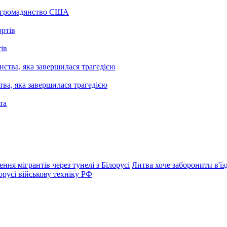
а громадянство США
ів
ва, яка завершилася трагедією
я мігрантів через тунелі з Білорусі
Литва хоче заборонити в'їз
русі військову техніку РФ