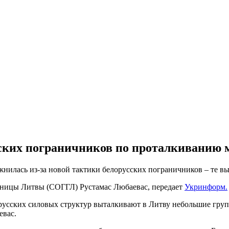
сских пограничников по проталкиванию 
жнилась из-за новой тактики белорусских пограничников – те 
аницы Литвы (СОГГЛ) Рустамас Любаевас, передает
Укринформ.
русских силовых структур выталкивают в Литву небольшие группы
евас.