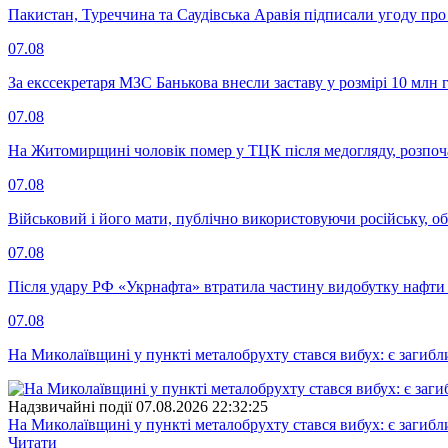
Пакистан, Туреччина та Саудівська Аравія підписали угоду пр
07.08
За екссекретаря МЗС Банькова внесли заставу у розмірі 10 млн 
07.08
На Житомирщині чоловік помер у ТЦК після медогляду, розпоч
07.08
Військовий і його мати, публічно використовуючи російську, о
07.08
Після удару РФ «Укрнафта» втратила частину видобутку нафти 
07.08
На Миколаївщині у пункті металобрухту стався вибух: є загибл
Надзвичайні події
07.08.2026 22:32:25
На Миколаївщині у пункті металобрухту стався вибух: є загибл
Читати