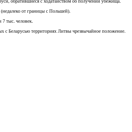
руси, обратившиеся с ходатайством об получении убежища.
 (недалеко от границы с Польшей).
 7 тыс. человек.
ных с Беларусью территориях Литвы чрезвычайное положение.