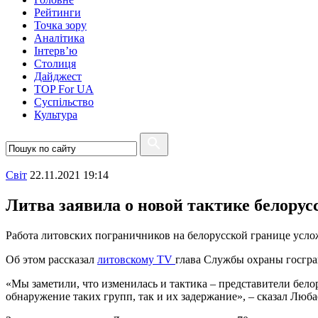
Рейтинги
Точка зору
Аналітика
Інтерв’ю
Столиця
Дайджест
TOP For UA
Суспiльство
Культура
Свiт
22.11.2021 19:14
Литва заявила о новой тактике белору
Работа литовских пограничников на белорусской границе усло
Об этом рассказал
литовскому TV
глава Службы охраны госгр
«Мы заметили, что изменилась и тактика – представители бело
обнаружение таких групп, так и их задержание», – сказал Люба