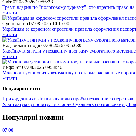
Свiт
07.08.2026 10:56:23
Трамп вдарив по "пологовому туризму": хто втратить право н
Читати
Суспiльство
07.08.2026 10:15:00
Українцям за кордоном спростили правила оформлення паспорт
Читати
Надзвичайні події
07.08.2026 09:52:30
Українку втягнули у незаконну програму сурогатного материнст
Читати
ИнфоFor
07.08.2026 09:38:46
Можно ли установить автоматику на старые распашные ворота
Читати
Популярнi статтi
Прикордонники Литви виявили спроби незаконного переправленн
Ультиматум супостату: чи згорне Лукашенко розташовану у Біло
Популярнi новини
07.08