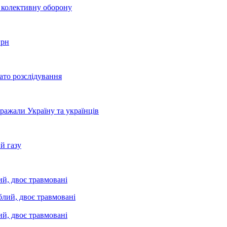
о колективну оборону
грн
ато розслідування
бражали Україну та українців
й газу
ий, двоє травмовані
ий, двоє травмовані