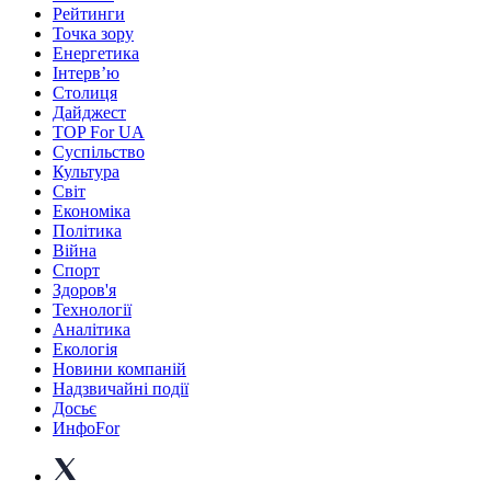
Рейтинги
Точка зору
Енергетика
Інтерв’ю
Столиця
Дайджест
TOP For UA
Суспiльство
Культура
Світ
Економіка
Політика
Війна
Спорт
Здоров'я
Технології
Аналітика
Екологія
Новини компаній
Надзвичайні події
Досьє
ИнфоFor