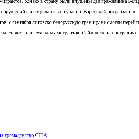
 мигрантов, однако в страну были впущены два гражданина Бела
о нарушений фиксировалось на участке Варенской погранзаставы
ов, с сентября литовско-белорусскую границу не смогли перейти
 большое число нелегальных мигрантов, Сейм ввел на пригранич