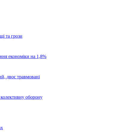
щі та грози
ання економіки на 1,8%
ий, двоє травмовані
о колективну оборону