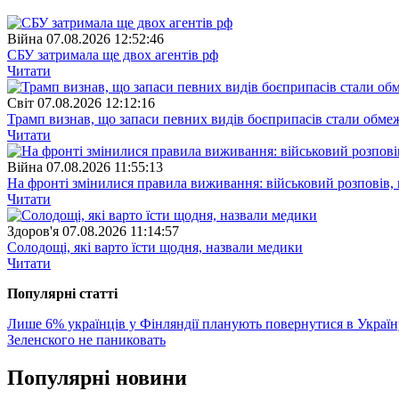
Війна
07.08.2026 12:52:46
СБУ затримала ще двох агентів рф
Читати
Свiт
07.08.2026 12:12:16
Трамп визнав, що запаси певних видів боєприпасів стали обм
Читати
Війна
07.08.2026 11:55:13
На фронті змінилися правила виживання: військовий розповів, щ
Читати
Здоров'я
07.08.2026 11:14:57
Солодощі, які варто їсти щодня, назвали медики
Читати
Популярнi статтi
Лише 6% українців у Фінляндії планують повернутися в Украї
Зеленского не паниковать
Популярнi новини