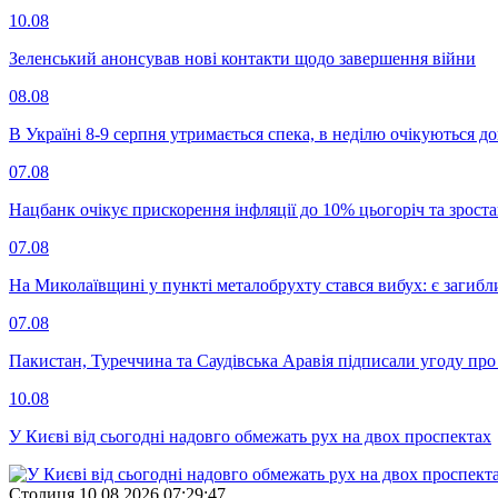
10.08
Зеленський анонсував нові контакти щодо завершення війни
08.08
В Україні 8-9 серпня утримається спека, в неділю очікуються до
07.08
Нацбанк очікує прискорення інфляції до 10% цьогоріч та зрост
07.08
На Миколаївщині у пункті металобрухту стався вибух: є загибл
07.08
Пакистан, Туреччина та Саудівська Аравія підписали угоду пр
10.08
У Києві від сьогодні надовго обмежать рух на двох проспектах
Столиця
10.08.2026 07:29:47