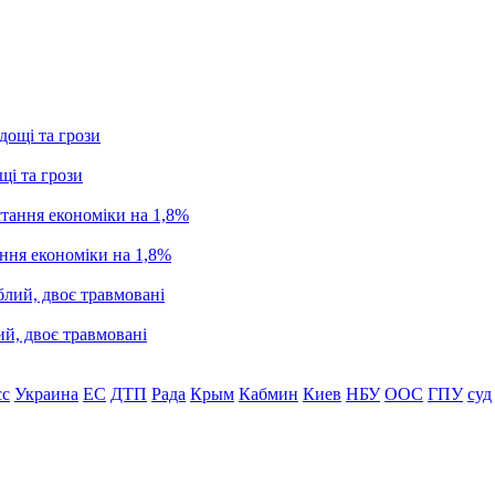
щі та грози
ання економіки на 1,8%
ий, двоє травмовані
сс
Украина
ЕС
ДТП
Рада
Крым
Кабмин
Киев
НБУ
ООС
ГПУ
суд