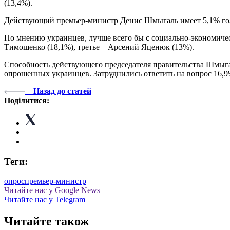
(13,4%).
Действующий премьер-министр Денис Шмыгаль имеет 5,1% голо
По мнению украинцев, лучше всего бы с социально-экономическ
Тимошенко (18,1%), третье – Арсений Яценюк (13%).
Способность действующего председателя правительства Шмыга
опрошенных украинцев. Затруднились ответить на вопрос 16,9
Назад до статей
Поділитися:
Теги:
опрос
премьер-министр
Читайте нас у Google News
Читайте нас у Telegram
Читайте також