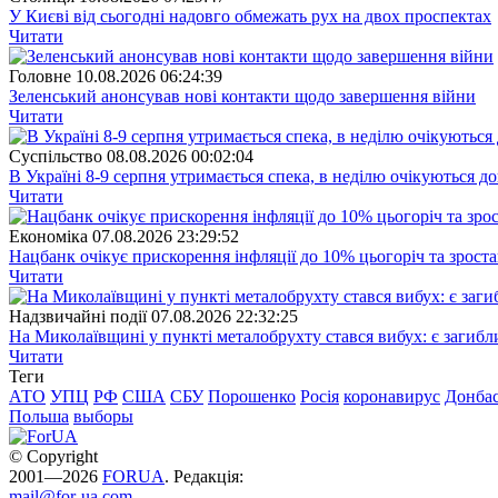
У Києві від сьогодні надовго обмежать рух на двох проспектах
Читати
Головне
10.08.2026 06:24:39
Зеленський анонсував нові контакти щодо завершення війни
Читати
Суспiльство
08.08.2026 00:02:04
В Україні 8-9 серпня утримається спека, в неділю очікуються до
Читати
Економіка
07.08.2026 23:29:52
Нацбанк очікує прискорення інфляції до 10% цьогоріч та зрост
Читати
Надзвичайні події
07.08.2026 22:32:25
На Миколаївщині у пункті металобрухту стався вибух: є загибл
Читати
Теги
АТО
УПЦ
РФ
США
СБУ
Порошенко
Росія
коронавирус
Донба
Польша
выборы
© Copyright
2001—2026
FORUA
. Редакція:
mail@for-ua.com