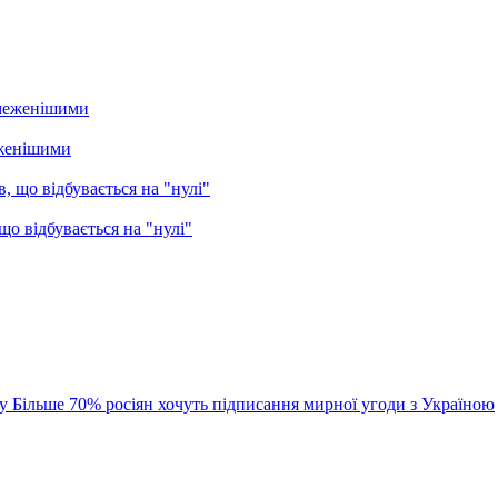
еженішими
о відбувається на "нулі"
ну
Більше 70% росіян хочуть підписання мирної угоди з Україною