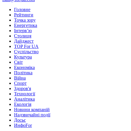
Головне
Рейтинги
Точка зору
Енергетика
Інтерв’ю
Столиця
Дайджест
TOP For UA
Суспiльство
Культура
Світ
Економіка
Політика
Війна
Спорт
Здоров'я
Технології
Аналітика
Екологія
Новини компаній
Надзвичайні події
Досьє
ИнфоFor