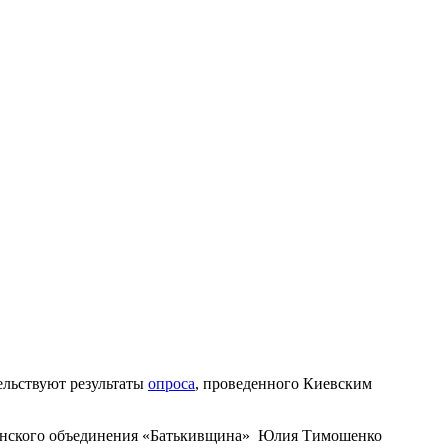
ельствуют результаты
опроса
, проведенного Киевским
раинского объединения «Батькивщина» Юлия Тимошенко