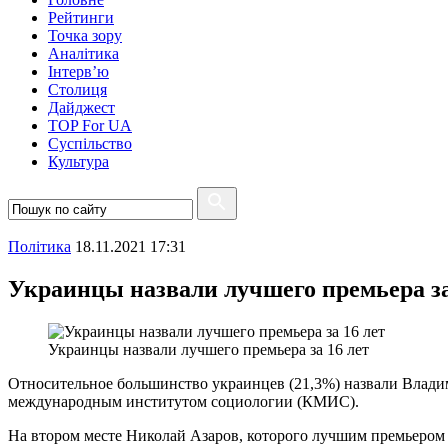
Рейтинги
Точка зору
Аналітика
Інтерв’ю
Столиця
Дайджест
TOP For UA
Суспiльство
Культура
Полiтика
18.11.2021 17:31
Украинцы назвали лучшего премьера за
Украинцы назвали лучшего премьера за 16 лет
Относительное большинство украинцев (21,3%) назвали Влади
международным институтом социологии (КМИС).
На втором месте Николай Азаров, которого лучшим премьером