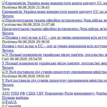
Полiтика
06.08.2026 21:36:43
Єврокомісія: Україна може використати кошти кредиту ЄС на за
Читати
Суспiльство
06.08.2026 21:07:48
Президентським указом офіційно встановлено День військ зв'яз
Читати
Полiтика
06.08.2026 20:38:50
Поляки і досі за нас в ЄС – але за умови виконання всіх вступ
Читати
Свiт
06.08.2026 19:54:59
У Польщі осквернили українське місце пам'яти, посольство зве
Читати
Полiтика
06.08.2026 19:01:43
У Раді поставили під сумнів процедуру призначення міністра ц
Читати
Теги
АТО
УПЦ
РФ
США
СБУ
Порошенко
Росія
коронавирус
Донба
Польша
выборы
© Copyright