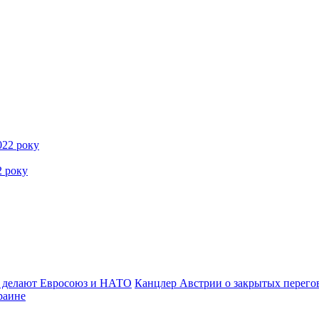
2 року
ру делают Евросоюз и НАТО
Канцлер Австрии о закрытых перего
раине