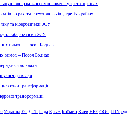
купівлю ракет-перехоплювачів у третіх країнах
ку та кібербезпеки ЗСУ
них вимог, – Посол Боднар
рнулося до влади
ифрової трансформації
сс
Украина
ЕС
ДТП
Рада
Крым
Кабмин
Киев
НБУ
ООС
ГПУ
суд