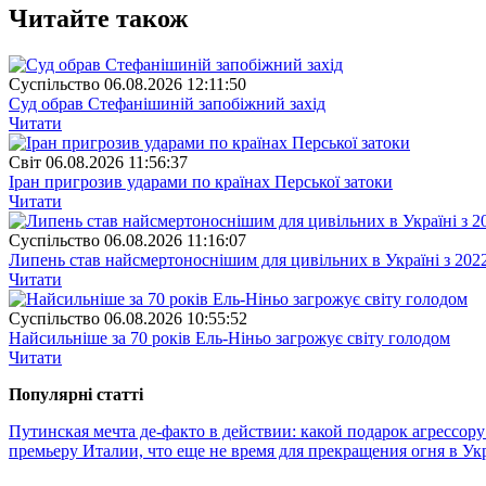
Читайте також
Суспiльство
06.08.2026 12:11:50
Суд обрав Стефанішиній запобіжний захід
Читати
Свiт
06.08.2026 11:56:37
Іран пригрозив ударами по країнах Перської затоки
Читати
Суспiльство
06.08.2026 11:16:07
Липень став найсмертоноснішим для цивільних в Україні з 202
Читати
Суспiльство
06.08.2026 10:55:52
Найсильніше за 70 років Ель-Ніньо загрожує світу голодом
Читати
Популярнi статтi
Путинская мечта де-факто в действии: какой подарок агрессо
премьеру Италии, что еще не время для прекращения огня в Ук