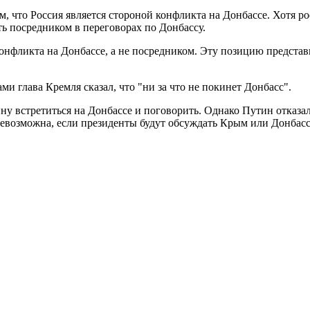
м, что Россия является стороной конфликта на Донбассе. Хотя 
ть посредником в переговорах по Донбассу.
конфликта на Донбассе, а не посредником. Эту позицию предста
и глава Кремля сказал, что "ни за что не покинет Донбасс".
у встретиться на Донбассе и поговорить. Однако Путин отказал
невозможна, если президенты будут обсуждать Крым или Донбасс