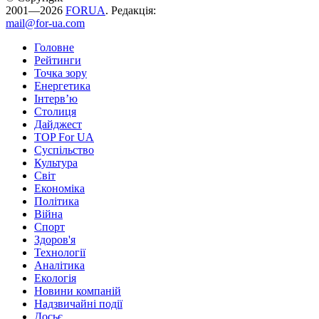
2001—2026
FORUA
. Редакція:
mail@for-ua.com
Головне
Рейтинги
Точка зору
Енергетика
Інтерв’ю
Столиця
Дайджест
TOP For UA
Суспiльство
Культура
Світ
Економіка
Політика
Війна
Спорт
Здоров'я
Технології
Аналітика
Екологія
Новини компаній
Надзвичайні події
Досьє