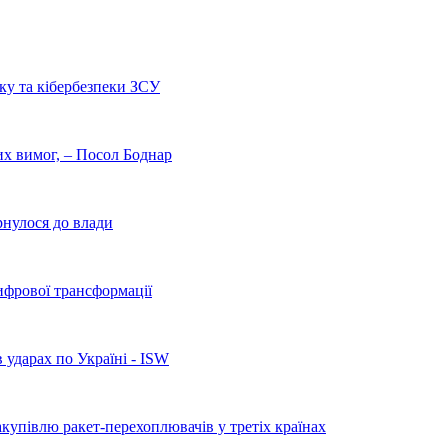
ку та кібербезпеки ЗСУ
них вимог, – Посол Боднар
рнулося до влади
ифрової трансформації
 ударах по Україні - ISW
купівлю ракет-перехоплювачів у третіх країнах