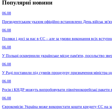
Популярнi новини
06.08
Президентським указом офіційно встановлено День військ зв'яз
06.08
Поляки і досі за нас в ЄС – але за умови виконання всіх вступ
06.08
У Польщі осквернили українське місце пам'яти, посольство зве
06.08
У Раді поставили під сумнів процедуру призначення міністра ц
06.08
Росія і КНДР можуть випробовувати північнокорейські ракети в
06.08
Єврокомісія: Україна може використати кошти кредиту ЄС на за