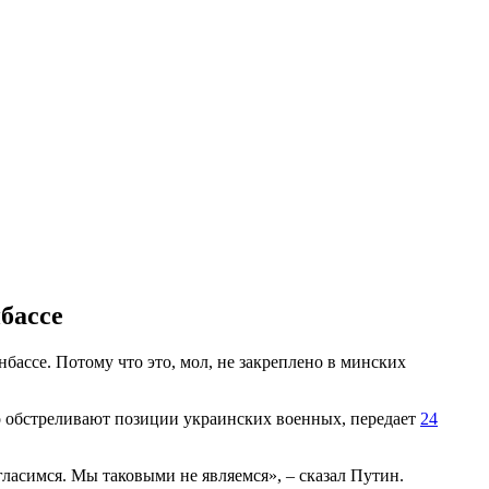
бассе
бассе. Потому что это, мол, не закреплено в минских
рно обстреливают позиции украинских военных, передает
24
гласимся. Мы таковыми не являемся», – сказал Путин.