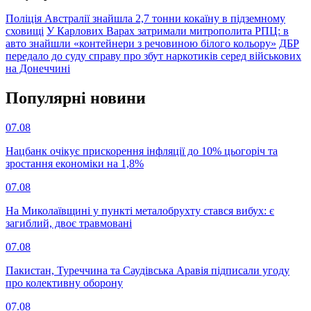
Поліція Австралії знайшла 2,7 тонни кокаїну в підземному
сховищі
У Карлових Варах затримали митрополита РПЦ: в
авто знайшли «контейнери з речовиною білого кольору»
ДБР
передало до суду справу про збут наркотиків серед військових
на Донеччині
Популярнi новини
07.08
Нацбанк очікує прискорення інфляції до 10% цьогоріч та
зростання економіки на 1,8%
07.08
На Миколаївщині у пункті металобрухту стався вибух: є
загиблий, двоє травмовані
07.08
Пакистан, Туреччина та Саудівська Аравія підписали угоду
про колективну оборону
07.08