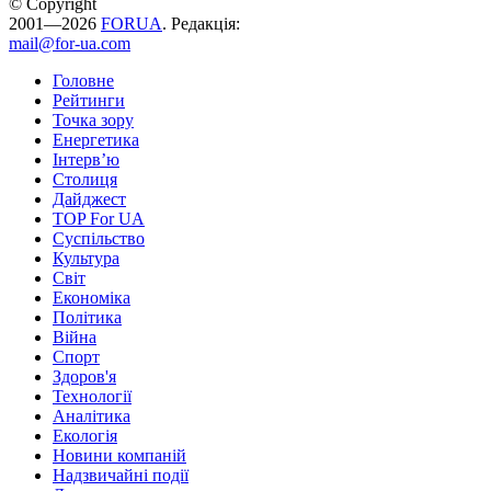
© Copyright
2001—2026
FORUA
. Редакція:
mail@for-ua.com
Головне
Рейтинги
Точка зору
Енергетика
Інтерв’ю
Столиця
Дайджест
TOP For UA
Суспiльство
Культура
Світ
Економіка
Політика
Війна
Спорт
Здоров'я
Технології
Аналітика
Екологія
Новини компаній
Надзвичайні події