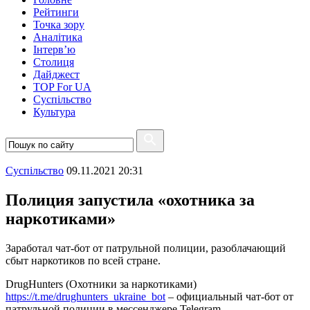
Рейтинги
Точка зору
Аналітика
Інтерв’ю
Столиця
Дайджест
TOP For UA
Суспiльство
Культура
Суспiльство
09.11.2021 20:31
Полиция запустила «охотника за
наркотиками»
Заработал чат-бот от патрульной полиции, разоблачающий
сбыт наркотиков по всей стране.
DrugHunters (Охотники за наркотиками)
https://t.me/drughunters_ukraine_bot
– официальный чат-бот от
патрульной полиции в мессенджере Telegram.