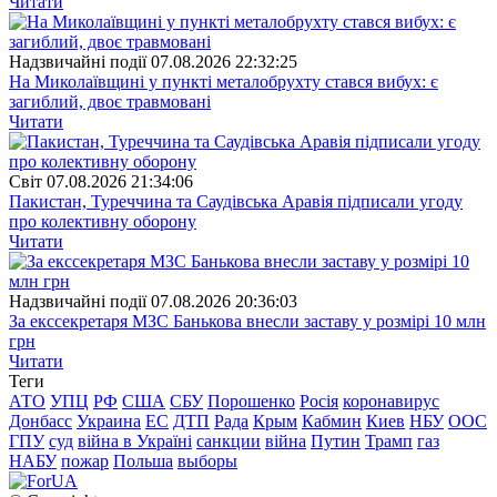
Читати
Надзвичайні події
07.08.2026 22:32:25
На Миколаївщині у пункті металобрухту стався вибух: є
загиблий, двоє травмовані
Читати
Свiт
07.08.2026 21:34:06
Пакистан, Туреччина та Саудівська Аравія підписали угоду
про колективну оборону
Читати
Надзвичайні події
07.08.2026 20:36:03
За екссекретаря МЗС Банькова внесли заставу у розмірі 10 млн
грн
Читати
Теги
АТО
УПЦ
РФ
США
СБУ
Порошенко
Росія
коронавирус
Донбасс
Украина
ЕС
ДТП
Рада
Крым
Кабмин
Киев
НБУ
ООС
ГПУ
суд
війна в Україні
санкции
війна
Путин
Трамп
газ
НАБУ
пожар
Польша
выборы