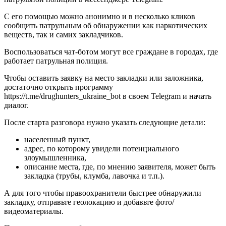
С его помощью можно анонимно и в несколько кликов
сообщить патрульным об обнаружении как наркотических
веществ, так и самих закладчиков.
Воспользоваться чат-ботом могут все граждане в городах, где
работает патрульная полиция.
Чтобы оставить заявку на место закладки или заложника,
достаточно открыть программу
https://t.me/drughunters_ukraine_bot в своем Telegram и начать
диалог.
После старта разговора нужно указать следующие детали:
населенный пункт,
адрес, по которому увидели потенциального
злоумышленника,
описание места, где, по мнению заявителя, может быть
закладка (трубы, клумба, лавочка и т.п.).
А для того чтобы правоохранители быстрее обнаружили
закладку, отправьте геолокацию и добавьте фото/
видеоматериалы.