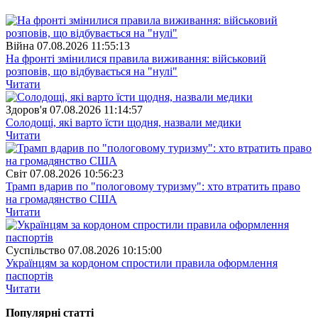
Війна
07.08.2026 11:55:13
На фронті змінилися правила виживання: військовий
розповів, що відбувається на "нулі"
Читати
Здоров'я
07.08.2026 11:14:57
Солодощі, які варто їсти щодня, назвали медики
Читати
Свiт
07.08.2026 10:56:23
Трамп вдарив по "пологовому туризму": хто втратить право
на громадянство США
Читати
Суспiльство
07.08.2026 10:15:00
Українцям за кордоном спростили правила оформлення
паспортів
Читати
Популярнi статтi