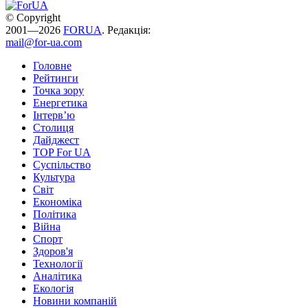
© Copyright
2001—2026
FORUA
. Редакція:
mail@for-ua.com
Головне
Рейтинги
Точка зору
Енергетика
Інтерв’ю
Столиця
Дайджест
TOP For UA
Суспiльство
Культура
Світ
Економіка
Політика
Війна
Спорт
Здоров'я
Технології
Аналітика
Екологія
Новини компаній