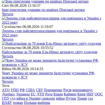
Свiт
06.08.2026 11:56:37
Іран пригрозив ударами по країнах Перської затоки
Читати
Суспiльство
06.08.2026 11:16:07
Липень став найсмертоноснішим для цивільних в Україні з
2022 року
Читати
Суспiльство
06.08.2026 10:55:52
Найсильніше за 70 років Ель-Ніньо загрожує світу голодом
Читати
Війна
06.08.2026 10:14:33
Чому Україна не може знищити балістичні установки РФ,
розкрили у ЗСУ
Читати
Теги
АТО
УПЦ
РФ
США
СБУ
Порошенко
Росія
коронавирус
Донбасс
Украина
ЕС
ДТП
Рада
Крым
Кабмин
Киев
НБУ
ООС
ГПУ
суд
війна в Україні
санкции
війна
Путин
Трамп
газ
НАБУ
пожар
Польша
выборы