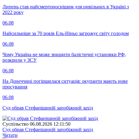
Липень став найсмертоноснішим для цивільних в Україні з
2022 року
06.08
Найсильніше за 70 років Ель-Ніньо загрожує світу голодом
06.08
Чому Україна не може знищити балістичні установки РФ,
розкрили у ЗСУ
06.08
На Донеччині погіршилася ситуація: окупанти мають нове
просування
06.08
Суд обрав Стефанішиній запобіжний захід
Суспiльство
06.08.2026 12:11:50
Суд обрав Стефанішиній запобіжний захід
Читати