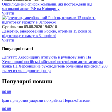
Оприлюднено список компаній, які постраждали від
масованої атаки РФ на Київщину
Читати
Суспiльство
05.08.2026 19:02:10
Дезертир, завербований Росією, отримав 15 років за
підготовку теракту в Запоріжжі
Читати
Популярнi статтi
Депутат: Херсонщину втягують в рубльову зону
На
Херсонщині російські військові розстріляли авто: загинула
жінка
На Херсонщине руководитель больницы присвоил 200
тысяч из «ковидного» фонда
Популярнi новини
06.08
Іран пригрозив ударами по країнах Перської затоки
06.08