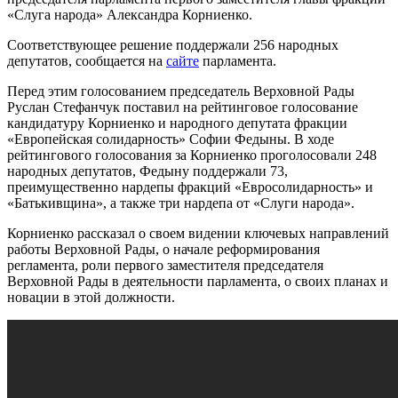
«Слуга народа» Александра Корниенко.
Соответствующее решение поддержали 256 народных
депутатов, сообщается на
сайте
парламента.
Перед этим голосованием председатель Верховной Рады
Руслан Стефанчук поставил на рейтинговое голосование
кандидатуру Корниенко и народного депутата фракции
«Европейская солидарность» Софии Федыны. В ходе
рейтингового голосования за Корниенко проголосовали 248
народных депутатов, Федыну поддержали 73,
преимущественно нардепы фракций «Евросолидарность» и
«Батькивщина», а также три нардепа от «Слуги народа».
Корниенко рассказал о своем видении ключевых направлений
работы Верховной Рады, о начале реформирования
регламента, роли первого заместителя председателя
Верховной Рады в деятельности парламента, о своих планах и
новации в этой должности.