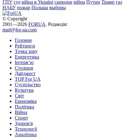
ГПУ
суд
війна в Україні
санкции
війна
Путин
Трамп
газ
НАБУ
пожар
Польша
выборы
© Copyright
2001—2026
FORUA
. Редакція:
mail@for-ua.com
Головне
Рейтинги
Точка зору
Енергетика
Інтерв’ю
Столиця
Дайджест
TOP For UA
Суспiльство
Культура
Світ
Економіка
Політика
Війна
Спорт
Здоров'я
Технології
Аналітика