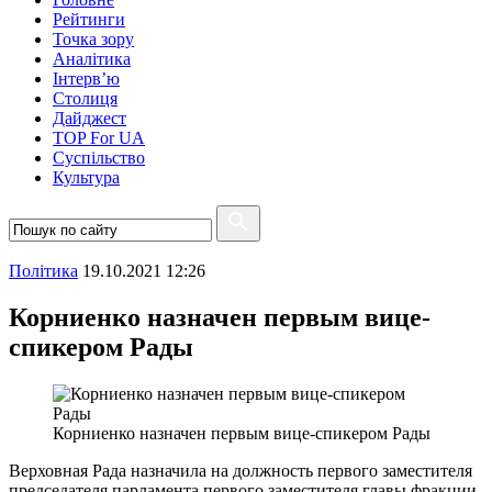
Рейтинги
Точка зору
Аналітика
Інтерв’ю
Столиця
Дайджест
TOP For UA
Суспiльство
Культура
Полiтика
19.10.2021 12:26
Корниенко назначен первым вице-
спикером Рады
Корниенко назначен первым вице-спикером Рады
Верховная Рада назначила на должность первого заместителя
председателя парламента первого заместителя главы фракции