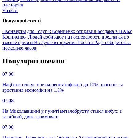
паспортів
Читати
Популярнi статтi
«Конверты для «слуг»: Корниенко отправил Богдана в НАБУ
Корниенко: Людей собирают на госпереворот, предлагая по
тысяче гривен
В случае вторжения России Рада соберется за
несколько часов
Популярнi новини
07.08
Нацбанк очікує прискорення інфляції до 10% цьогоріч та
зростання економіки на 1,8%
07.08
На Миколаївщині у пункті металобрухту стався вибух: є
загиблий, двоє травмовані
07.08
Пакистан, Туреччина та Саудівська Аравія підписали угоду