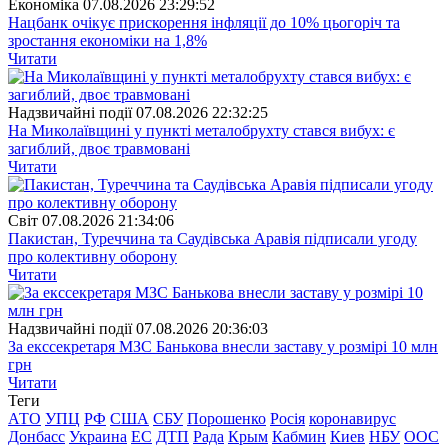
Економіка
07.08.2026 23:29:52
Нацбанк очікує прискорення інфляції до 10% цьогоріч та
зростання економіки на 1,8%
Читати
Надзвичайні події
07.08.2026 22:32:25
На Миколаївщині у пункті металобрухту стався вибух: є
загиблий, двоє травмовані
Читати
Свiт
07.08.2026 21:34:06
Пакистан, Туреччина та Саудівська Аравія підписали угоду
про колективну оборону
Читати
Надзвичайні події
07.08.2026 20:36:03
За екссекретаря МЗС Банькова внесли заставу у розмірі 10 млн
грн
Читати
Теги
АТО
УПЦ
РФ
США
СБУ
Порошенко
Росія
коронавирус
Донбасс
Украина
ЕС
ДТП
Рада
Крым
Кабмин
Киев
НБУ
ООС