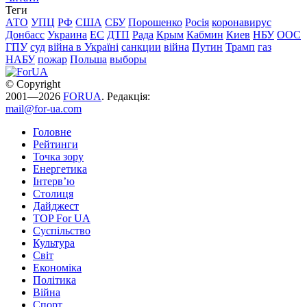
Теги
АТО
УПЦ
РФ
США
СБУ
Порошенко
Росія
коронавирус
Донбасс
Украина
ЕС
ДТП
Рада
Крым
Кабмин
Киев
НБУ
ООС
ГПУ
суд
війна в Україні
санкции
війна
Путин
Трамп
газ
НАБУ
пожар
Польша
выборы
© Copyright
2001—2026
FORUA
. Редакція:
mail@for-ua.com
Головне
Рейтинги
Точка зору
Енергетика
Інтерв’ю
Столиця
Дайджест
TOP For UA
Суспiльство
Культура
Світ
Економіка
Політика
Війна
Спорт