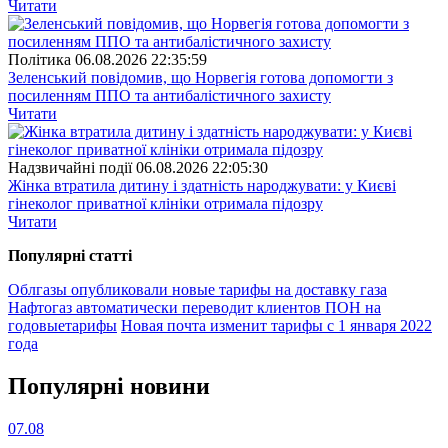
Читати
Полiтика
06.08.2026 22:35:59
Зеленський повідомив, що Норвегія готова допомогти з
посиленням ППО та антибалістичного захисту
Читати
Надзвичайні події
06.08.2026 22:05:30
Жінка втратила дитину і здатність народжувати: у Києві
гінеколог приватної клініки отримала підозру
Читати
Популярнi статтi
Облгазы опубликовали новые тарифы на доставку газа
Нафтогаз автоматически переводит клиентов ПОН на
годовыетарифы
Новая почта изменит тарифы с 1 января 2022
года
Популярнi новини
07.08