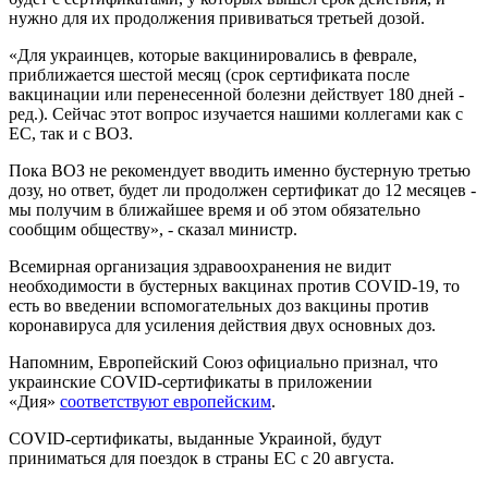
нужно для их продолжения прививаться третьей дозой.
«Для украинцев, которые вакцинировались в феврале,
приближается шестой месяц (срок сертификата после
вакцинации или перенесенной болезни действует 180 дней -
ред.). Сейчас этот вопрос изучается нашими коллегами как с
ЕС, так и с ВОЗ.
Пока ВОЗ не рекомендует вводить именно бустерную третью
дозу, но ответ, будет ли продолжен сертификат до 12 месяцев -
мы получим в ближайшее время и об этом обязательно
сообщим обществу», - сказал министр.
Всемирная организация здравоохранения не видит
необходимости в бустерных вакцинах против COVID-19, то
есть во введении вспомогательных доз вакцины против
коронавируса для усиления действия двух основных доз.
Напомним, Европейский Союз официально признал, что
украинские COVID-сертификаты в приложении
«Дия»
соответствуют европейским
.
COVID-сертификаты, выданные Украиной, будут
приниматься для поездок в страны ЕС с 20 августа.