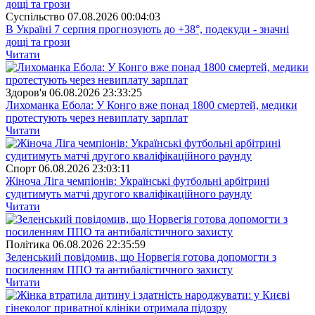
Суспiльство
07.08.2026 00:04:03
В Україні 7 серпня прогнозують до +38°, подекуди - значні
дощі та грози
Читати
Здоров'я
06.08.2026 23:33:25
Лихоманка Ебола: У Конго вже понад 1800 смертей, медики
протестують через невиплату зарплат
Читати
Спорт
06.08.2026 23:03:11
Жіноча Ліга чемпіонів: Українські футбольні арбітрині
судитимуть матчі другого кваліфікаційного раунду
Читати
Полiтика
06.08.2026 22:35:59
Зеленський повідомив, що Норвегія готова допомогти з
посиленням ППО та антибалістичного захисту
Читати