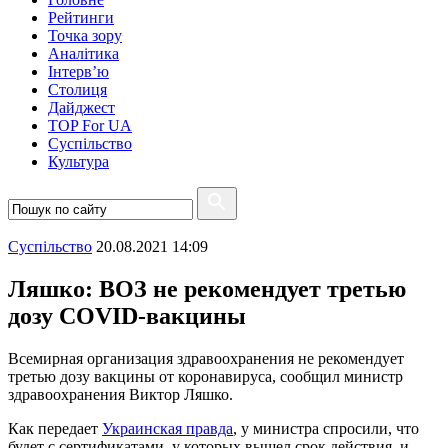
Рейтинги
Точка зору
Аналітика
Інтерв’ю
Столиця
Дайджест
TOP For UA
Суспiльство
Культура
Суспiльство
20.08.2021 14:09
Ляшко: ВОЗ не рекомендует третью
дозу COVID-вакцины
Всемирная организация здравоохранения не рекомендует
третью дозу вакцины от коронавируса, сообщил министр
здравоохранения Виктор Ляшко.
Как передает
Украинская правда
, у министра спросили, что
будет с сертификатами, у которых вышел срок действия, и