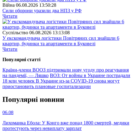
Війна
06.08.2026 13:50:28
Сили оборони уразили два НПЗ у РФ
Читати
Суспiльство
06.08.2026 13:13:08
У екскомандувача логістики Повітряних сил знайшли 6
квартир, будинки та апартаменти в Буковелі
Читати
Популярнi статтi
Країни-члени ВООЗ підтримали нову угоду про реагування
на пандемії, — Ляшко
ВОЗ: От войны в Украине пострадали
18 млн человек
В Украине из-за COVID-19 снова могут
приостановить плановые госпитализации
Популярнi новини
06.08
Лихоманка Ебола: У Конго вже понад 1800 смертей, медики
протестують через невиплату зарплат