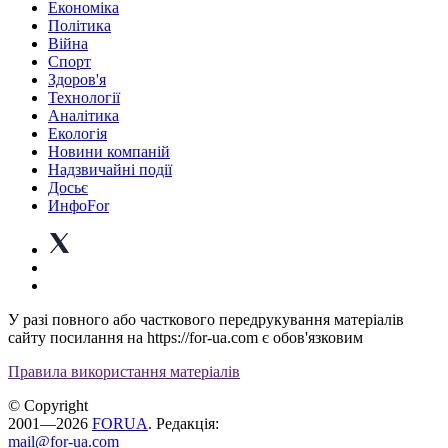
Економіка
Політика
Війна
Спорт
Здоров'я
Технології
Аналітика
Екологія
Новини компаній
Надзвичайні події
Досьє
ИнфоFor
У разі повного або часткового передрукування матеріалів
сайту посилання на https://for-ua.com є обов'язковим
Правила використання матеріалів
© Copyright
2001—2026
FORUA
. Редакція:
mail@for-ua.com