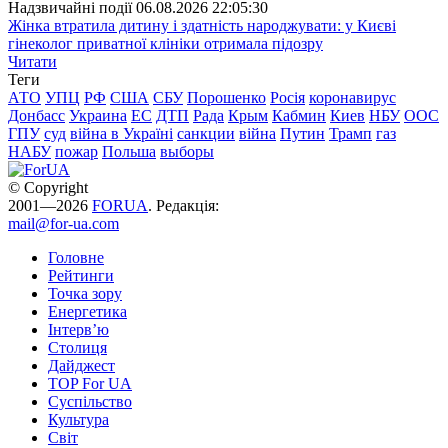
Надзвичайні події
06.08.2026 22:05:30
Жінка втратила дитину і здатність народжувати: у Києві
гінеколог приватної клініки отримала підозру
Читати
Теги
АТО
УПЦ
РФ
США
СБУ
Порошенко
Росія
коронавирус
Донбасс
Украина
ЕС
ДТП
Рада
Крым
Кабмин
Киев
НБУ
ООС
ГПУ
суд
війна в Україні
санкции
війна
Путин
Трамп
газ
НАБУ
пожар
Польша
выборы
© Copyright
2001—2026
FORUA
. Редакція:
mail@for-ua.com
Головне
Рейтинги
Точка зору
Енергетика
Інтерв’ю
Столиця
Дайджест
TOP For UA
Суспiльство
Культура
Світ