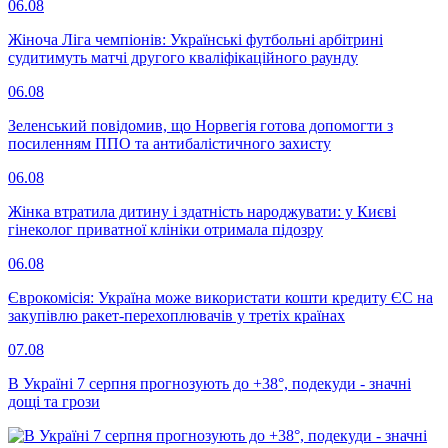
06.08
Жіноча Ліга чемпіонів: Українські футбольні арбітрині
судитимуть матчі другого кваліфікаційного раунду
06.08
Зеленський повідомив, що Норвегія готова допомогти з
посиленням ППО та антибалістичного захисту
06.08
Жінка втратила дитину і здатність народжувати: у Києві
гінеколог приватної клініки отримала підозру
06.08
Єврокомісія: Україна може використати кошти кредиту ЄС на
закупівлю ракет-перехоплювачів у третіх країнах
07.08
В Україні 7 серпня прогнозують до +38°, подекуди - значні
дощі та грози